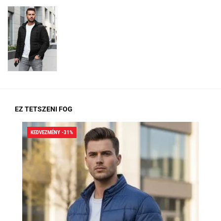
EZ TETSZENI FOG
KEDVEZMÉNY -31%
KED
RA