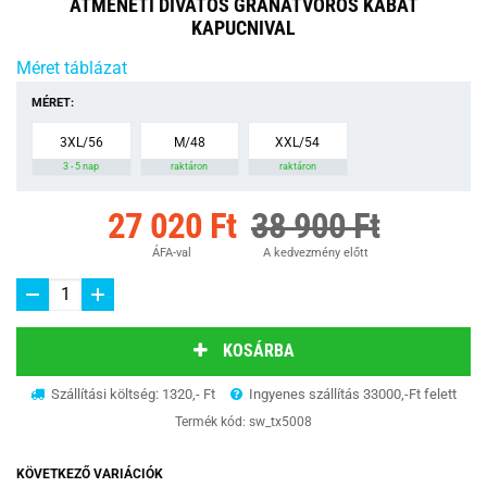
ÁTMENETI DIVATOS GRÁNÁTVÖRÖS KABÁT
KAPUCNIVAL
Méret táblázat
MÉRET:
3XL/56
M/48
XXL/54
3 - 5 nap
raktáron
raktáron
27 020 Ft
38 900 Ft
ÁFA-val
A kedvezmény előtt
KOSÁRBA
Szállítási költség: 1320,- Ft
Ingyenes szállítás 33000,-Ft felett
Termék kód:
sw_tx5008
KÖVETKEZŐ VARIÁCIÓK