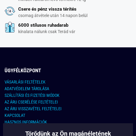
Csere és pénz vissza térítés
csomag átvétele után 14 napon belül
6000 stílusos ruhadarab
kínalata nálunk csak Terád vár
ÜGYFÉLKÖZPONT
VÁSARLÁSI FELTÉTELEK
ADATVÉDELEM TÁROLÁSA
SZÁLLÍTÁSI ÉS FIZETÉSI MÓDOK
AZ ÁRU CSERÉLÉSE FELTÉTELEI
AZ ÁRU VISSZAVÉTEL FELTÉTELEI
KAPCSOLAT
HASZNOS INFORMÁCIÓK
Törődünk az Ön magánéletének
KAPCSOLAT