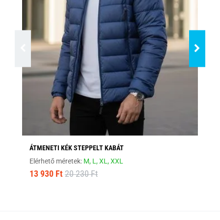
ÁTMENETI KÉK STEPPELT KABÁT
MO
Elérhető méretek:
M,
L,
XL,
XXL
Elé
13 930 Ft
20 230 Ft
12