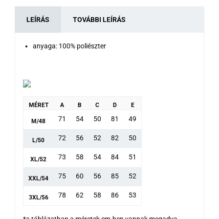
LEÍRÁS
TOVÁBBI LEÍRÁS
anyaga: 100% poliészter
MÉRET
A
B
C
D
E
71
54
50
81
49
M/48
72
56
52
82
50
L/50
73
58
54
84
51
XL/52
75
60
56
85
52
XXL/54
78
62
58
86
53
3XL/56
*a táblázatban a méretek cm-ben vannak megadva