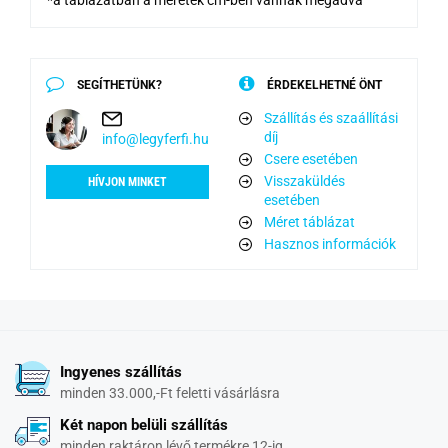
SEGÍTHETÜNK?
ÉRDEKELHETNÉ ÖNT
Szállítás és szaállítási
díj
info@legyferfi.hu
Csere esetében
Visszaküldés
HÍVJON MINKET
esetében
Méret táblázat
Hasznos információk
Ingyenes szállítás
minden 33.000,-Ft feletti vásárlásra
Két napon belüli szállítás
minden raktáron lévő termékre 12-ig