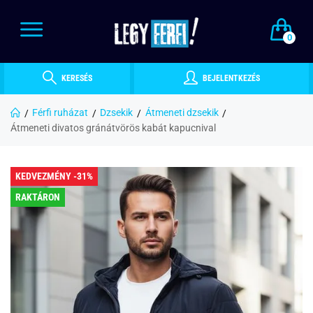
0
KERESÉS
BEJELENTKEZÉS
Férfi ruházat
Dzsekik
Átmeneti dzsekik
Átmeneti divatos gránátvörös kabát kapucnival
KEDVEZMÉNY -31%
RAKTÁRON