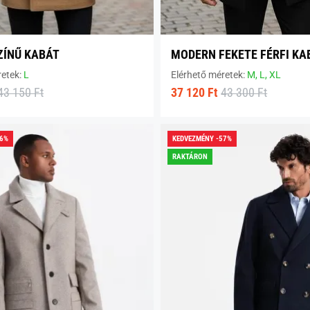
ZÍNŰ KABÁT
MODERN FEKETE FÉRFI KA
retek:
L
Elérhető méretek:
M,
L,
XL
43 150 Ft
37 120 Ft
43 300 Ft
56%
KEDVEZMÉNY -57%
RAKTÁRON