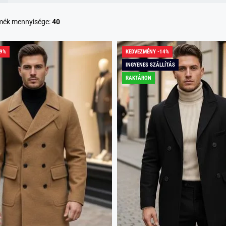
rmék mennyisége:
40
59%
KEDVEZMÉNY -14%
INGYENES SZÁLLÍTÁS
RAKTÁRON