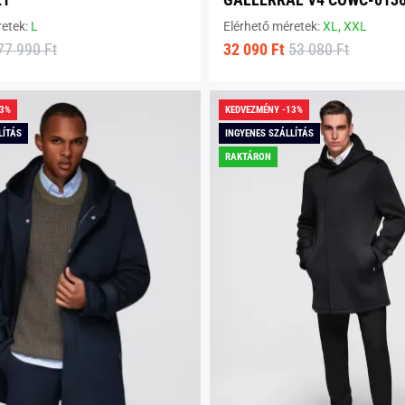
retek:
L
Elérhető méretek:
XL,
XXL
77 990 Ft
32 090 Ft
53 080 Ft
13%
KEDVEZMÉNY -13%
LÍTÁS
INGYENES SZÁLLÍTÁS
RAKTÁRON