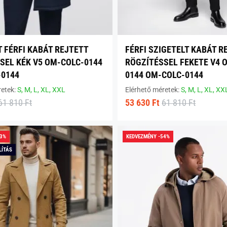
T FÉRFI KABÁT REJTETT
FÉRFI SZIGETELT KABÁT R
SEL KÉK V5 OM-COLC-0144
RÖGZÍTÉSSEL FEKETE V4 
0144
0144 OM-COLC-0144
retek:
S,
M,
L,
XL,
XXL
Elérhető méretek:
S,
M,
L,
XL,
XX
61 810 Ft
53 630 Ft
61 810 Ft
13%
KEDVEZMÉNY -54%
LÍTÁS