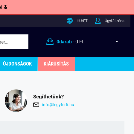
l 🔝
HU/FT
Ügyfél zóna
0
darab
-
0 Ft
ÚJDONSÁGOK
KIÁRÚSÍTÁS
Segíthetünk?
info@legyferfi.hu