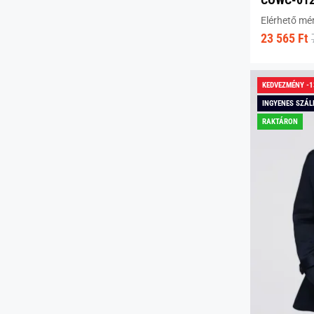
Elérhető mé
23 565 Ft
KEDVEZMÉNY -
INGYENES SZÁL
RAKTÁRON