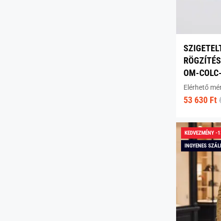
SZIGETEL
RÖGZÍTÉS
OM-COLC-
Elérhető mé
53 630 Ft
KEDVEZMÉNY -
INGYENES SZÁL