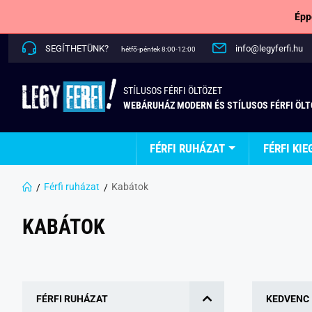
Épp
SEGÍTHETÜNK?
info@legyferfi.hu
hétfő-péntek 8:00-12:00
STÍLUSOS FÉRFI ÖLTÖZET
WEBÁRUHÁZ MODERN ÉS STÍLUSOS FÉRFI ÖL
FÉRFI RUHÁZAT
FÉRFI KIE
Férfi ruházat
Kabátok
KABÁTOK
FÉRFI RUHÁZAT
KEDVENC