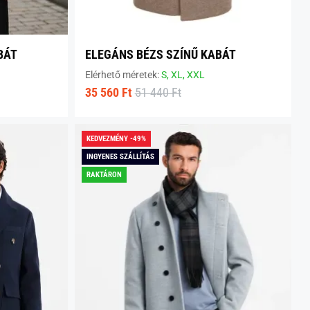
BÁT
ELEGÁNS BÉZS SZÍNŰ KABÁT
Elérhető méretek:
S,
XL,
XXL
35 560 Ft
51 440 Ft
KEDVEZMÉNY -49%
INGYENES SZÁLLÍTÁS
RAKTÁRON