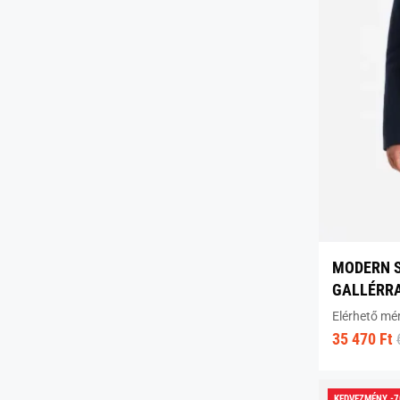
MODERN S
GALLÉRRA
Elérhető mé
35 470 Ft
KEDVEZMÉNY -