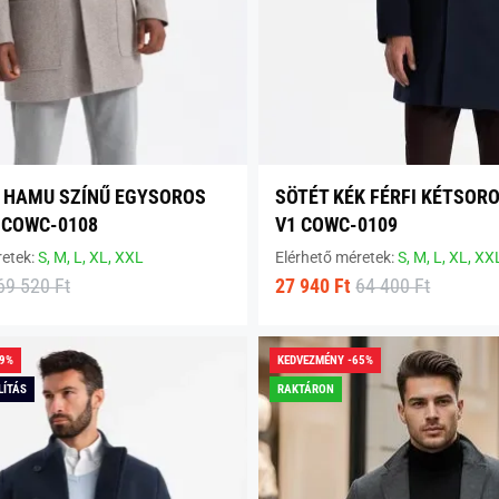
 HAMU SZÍNŰ EGYSOROS
SÖTÉT KÉK FÉRFI KÉTSOR
 COWC-0108
V1 COWC-0109
retek:
S,
M,
L,
XL,
XXL
Elérhető méretek:
S,
M,
L,
XL,
XX
69 520 Ft
27 940 Ft
64 400 Ft
49%
KEDVEZMÉNY -65%
LÍTÁS
RAKTÁRON