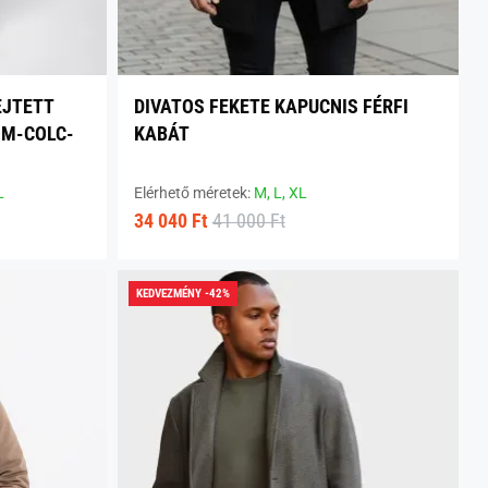
EJTETT
DIVATOS FEKETE KAPUCNIS FÉRFI
OM-COLC-
KABÁT
L
Elérhető méretek:
M,
L,
XL
34 040 Ft
41 000 Ft
KEDVEZMÉNY -42%