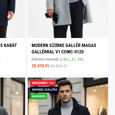
OS KABÁT
MODERN SZÜRKE GALLÉR MAGAS
GALLÉRRAL V1 COWC-0120
L
Elérhető méretek:
S,
M,
L,
XL,
XXL
35 470 Ft
69 850 Ft
KEDVEZMÉNY -14%
INGYENES SZÁLLÍTÁS
RAKTÁRON