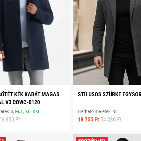
ÖTÉT KÉK KABÁT MAGAS
STÍLUSOS SZÜRKE EGYSO
L V3 COWC-0120
retek:
S,
M,
L,
XL,
XXL
Elérhető méretek:
XL
69 850 Ft
18 755 Ft
54 230 Ft
70%
KEDVEZMÉNY -40%