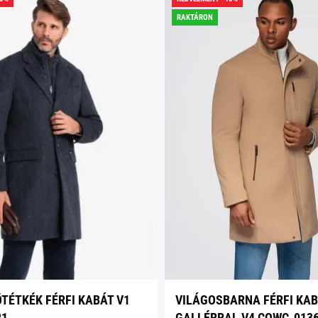
RAKTÁRON
ÖTÉTKÉK FÉRFI KABÁT V1
VILÁGOSBARNA FÉRFI KA
21
GALLÉRRAL V4 COWC-013