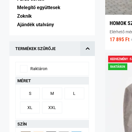
Melegítő együttesek 
Zoknik 
HOMOK S
Ajándék utalvány 
Elérhető mé
17 895 Ft
TERMÉKEK SZŰRŐJE
KEDVEZMÉNY -
RAKTÁRON
Raktáron
MÉRET
S
M
L
XL
XXL
SZÍN