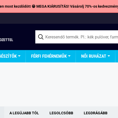
en most kezdődött 😁 MEGA KIÁRUSÍTÁS! Vásárolj 70%-os kedvezmény
TOZETTEL
GÉSZÍTŐK
FÉRFI FEHÉRNEMŰK
NŐI RUHÁZAT
A LEGÚJABB TÓL
LEGOLCSÓBB
LEGDRÁGÁBB