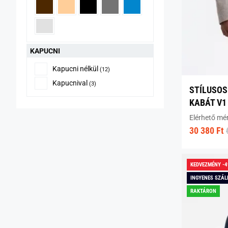
KAPUCNI
Kapucni nélkül
(12)
Kapucnival
(3)
STÍLUSOS
KABÁT V1
Elérhető mé
30 380 Ft
KEDVEZMÉNY -
INGYENES SZÁL
RAKTÁRON