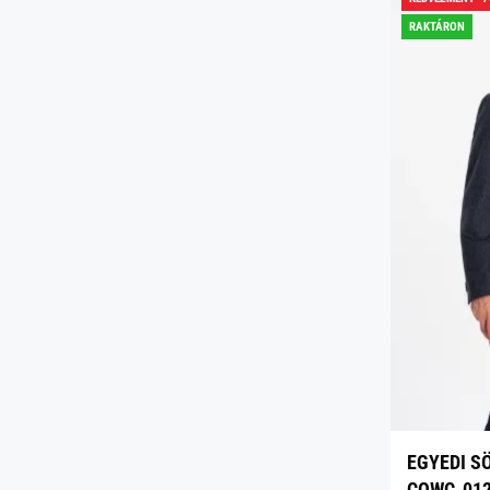
RAKTÁRON
EGYEDI S
COWC-01