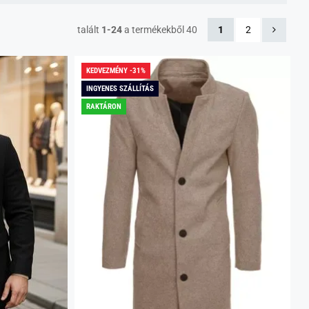
talált
1-24
a termékekből 40
1
2
KEDVEZMÉNY -31%
INGYENES SZÁLLÍTÁS
RAKTÁRON