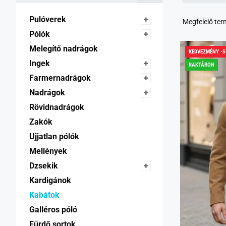
Pulóverek 
Megfelelő te
Pólók 
Melegítő nadrágok 
KEDVEZMÉNY -
Ingek 
RAKTÁRON
Farmernadrágok 
Nadrágok 
Rövidnadrágok 
Zakók 
Ujjatlan pólók 
Mellények 
Dzsekik 
Kardigánok 
Kabátok 
Galléros póló 
Fürdő sortok 