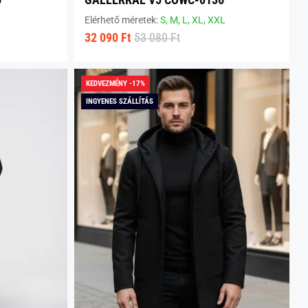
Elérhető méretek:
S,
M,
L,
XL,
XXL
32 090 Ft
53 080 Ft
KEDVEZMÉNY -17%
INGYENES SZÁLLÍTÁS