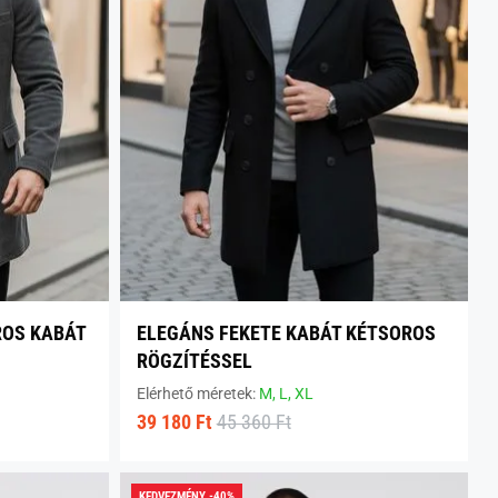
ROS KABÁT
ELEGÁNS FEKETE KABÁT KÉTSOROS
RÖGZÍTÉSSEL
Elérhető méretek:
M,
L,
XL
39 180 Ft
45 360 Ft
KEDVEZMÉNY -40%