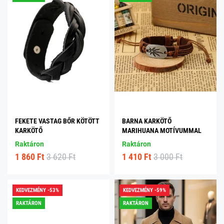
FEKETE VASTAG BŐR KÖTÖTT
BARNA KARKÖTŐ
KARKÖTŐ
MARIHUANA MOTÍVUMMAL
Raktáron
Raktáron
1 860 Ft
3 620 Ft
1 410 Ft
3 000 Ft
KEDVEZMÉNY -53%
KEDVEZMÉNY -59%
RAKTÁRON
RAKTÁRON