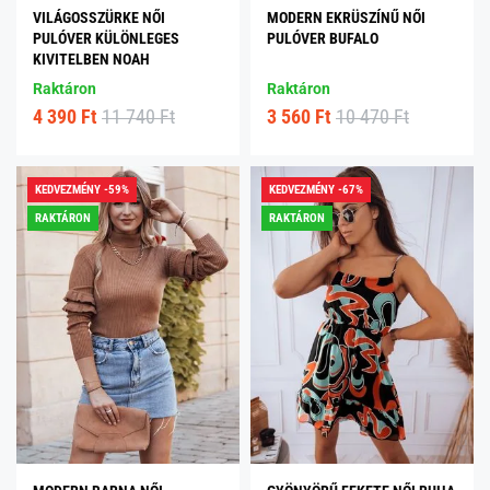
VILÁGOSSZÜRKE NŐI
MODERN EKRÜSZÍNŰ NŐI
PULÓVER KÜLÖNLEGES
PULÓVER BUFALO
KIVITELBEN NOAH
Raktáron
Raktáron
4 390 Ft
11 740 Ft
3 560 Ft
10 470 Ft
KEDVEZMÉNY -59%
KEDVEZMÉNY -67%
RAKTÁRON
RAKTÁRON