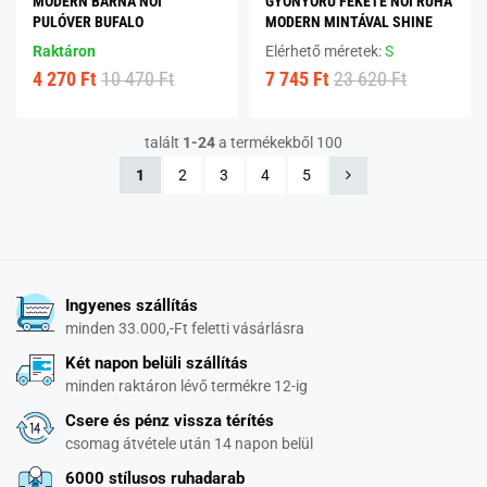
MODERN BARNA NŐI
GYÖNYÖRŰ FEKETE NŐI RUHA
PULÓVER BUFALO
MODERN MINTÁVAL SHINE
Raktáron
Elérhető méretek:
S
4 270 Ft
10 470 Ft
7 745 Ft
23 620 Ft
talált
1-24
a termékekből 100
1
2
3
4
5
Ingyenes szállítás
minden 33.000,-Ft feletti vásárlásra
Két napon belüli szállítás
minden raktáron lévő termékre 12-ig
Csere és pénz vissza térítés
csomag átvétele után 14 napon belül
6000 stílusos ruhadarab