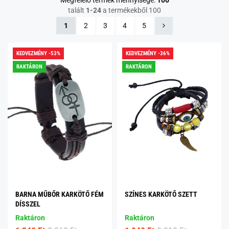
Megfelelő termék mennyisége:
100
talált
1-24
a termékekből 100
1
2
3
4
5
KEDVEZMÉNY -53%
KEDVEZMÉNY -36%
RAKTÁRON
RAKTÁRON
BARNA MŰBŐR KARKÖTŐ FÉM
SZÍNES KARKÖTŐ SZETT
DÍSSZEL
Raktáron
Raktáron