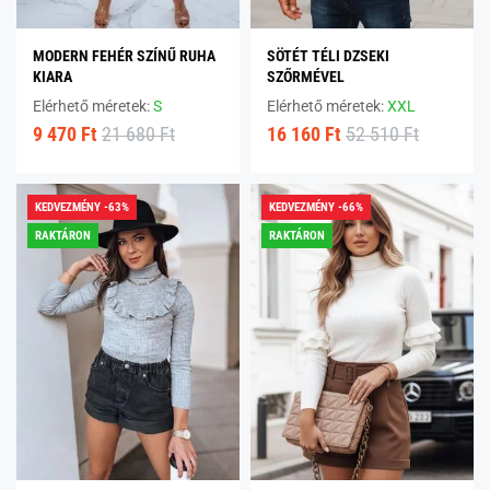
MODERN FEHÉR SZÍNŰ RUHA
SÖTÉT TÉLI DZSEKI
KIARA
SZŐRMÉVEL
Elérhető méretek:
S
Elérhető méretek:
XXL
9 470 Ft
21 680 Ft
16 160 Ft
52 510 Ft
KEDVEZMÉNY -63%
KEDVEZMÉNY -66%
RAKTÁRON
RAKTÁRON