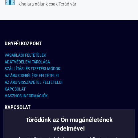
kínalata nálunk csak Terád vár
ÜGYFÉLKÖZPONT
VÁSARLÁSI FELTÉTELEK
ADATVÉDELEM TÁROLÁSA
SZÁLLÍTÁSI ÉS FIZETÉSI MÓDOK
AZ ÁRU CSERÉLÉSE FELTÉTELEI
AZ ÁRU VISSZAVÉTEL FELTÉTELEI
KAPCSOLAT
HASZNOS INFORMÁCIÓK
KAPCSOLAT
Törődünk az Ön magánéletének
E-MAIL CÍM:
info@legyferfi.hu
védelmével
FONTOS INFORMÁCIÓK