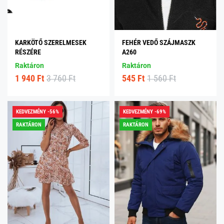
KARKÖTŐ SZERELMESEK
FEHÉR VEDŐ SZÁJMASZK
RÉSZÉRE
A260
Raktáron
Raktáron
1 940 Ft
3 760 Ft
545 Ft
1 560 Ft
KEDVEZMÉNY -56%
KEDVEZMÉNY -69%
RAKTÁRON
RAKTÁRON