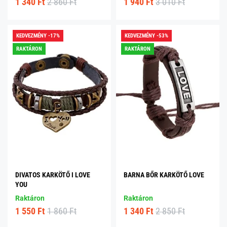
1 340 Ft
2 860 Ft
1 940 Ft
3 010 Ft
KEDVEZMÉNY -17%
KEDVEZMÉNY -53%
RAKTÁRON
RAKTÁRON
DIVATOS KARKÖTŐ I LOVE
BARNA BŐR KARKÖTŐ LOVE
YOU
Raktáron
Raktáron
1 550 Ft
1 860 Ft
1 340 Ft
2 850 Ft