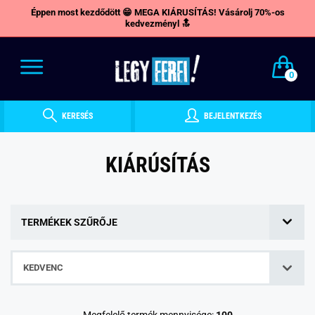
Éppen most kezdődött 😁 MEGA KIÁRUSÍTÁS! Vásárolj 70%-os
kedvezményl 🔝
0
KERESÉS
BEJELENTKEZÉS
KIÁRÚSÍTÁS
TERMÉKEK SZŰRŐJE
KEDVENC