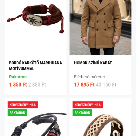
BORDÓ KARKÖTŐ MARIHUANA
HOMOK SZÍNŰ KABÁT
MOTÍVUMMAL
Raktáron
Elérhető méretek:
L
1 350 Ft
2 880 Ft
17 895 Ft
43 150 Ft
KEDVEZMÉNY -48%
KEDVEZMÉNY -49%
RAKTÁRON
RAKTÁRON