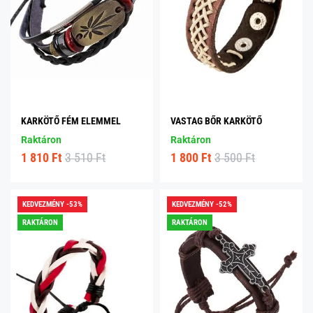
KARKÖTŐ FÉM ELEMMEL
VASTAG BŐR KARKÖTŐ
Raktáron
Raktáron
1 810 Ft
3 510 Ft
1 800 Ft
3 500 Ft
KEDVEZMÉNY -53%
KEDVEZMÉNY -52%
RAKTÁRON
RAKTÁRON