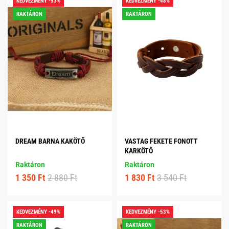
KEDVEZMÉNY -53%
KEDVEZMÉNY -48%
RAKTÁRON
RAKTÁRON
DREAM BARNA KAKÖTŐ
VASTAG FEKETE FONOTT
KARKÖTŐ
Raktáron
Raktáron
1 350 Ft
2 880 Ft
1 830 Ft
3 540 Ft
KEDVEZMÉNY -49%
KEDVEZMÉNY -53%
RAKTÁRON
RAKTÁRON