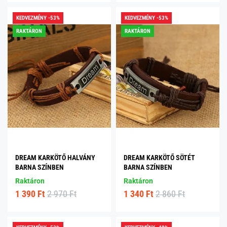
KEDVEZMÉNY -53%
KEDVEZMÉNY -53%
RAKTÁRON
RAKTÁRON
DREAM KARKÖTŐ HALVÁNY
DREAM KARKÖTŐ SÖTÉT
BARNA SZÍNBEN
BARNA SZÍNBEN
Raktáron
Raktáron
1 390 Ft
2 970 Ft
1 340 Ft
2 860 Ft