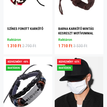
SZÍNES FONOTT KARKÖTŐ
BARNA KARKÖTŐ MINTÁS
KESRESZT MOTÍVUMMAL
Raktáron
Raktáron
1 310 Ft
2 790 Ft
1 710 Ft
3 530 Ft
KEDVEZMÉNY -48%
KEDVEZMÉNY -65%
RAKTÁRON
RAKTÁRON