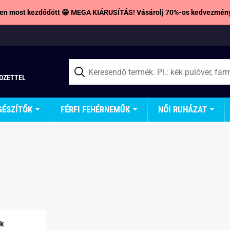
en most kezdődött 😁 MEGA KIÁRUSÍTÁS! Vásárolj 70%-os kedvezmény
TOZETTEL
GÉSZÍTŐK
FÉRFI FEHÉRNEMŰK
NŐI RUHÁZAT
k