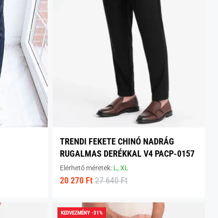
TRENDI FEKETE CHINÓ NADRÁG
RUGALMAS DERÉKKAL V4 PACP-0157
Elérhető méretek:
L,
XL
20 270 Ft
27 640 Ft
KEDVEZMÉNY -31%