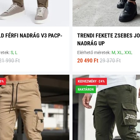
LD FÉRFI NADRÁG V3 PACP-
TRENDI FEKETE ZSEBES J
NADRÁG UP
retek:
S,
L
Elérhető méretek:
M,
XL,
XXL
21 990 Ft
20 490 Ft
29 370 Ft
30%
KEDVEZMÉNY -24%
RAKTÁRON