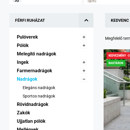
FÉRFI RUHÁZAT
KEDVENC
Pulóverek 
Megfelelő te
Pólók 
Melegítő nadrágok 
KEDVEZMÉNY -
Ingek 
RAKTÁRON
Farmernadrágok 
Nadrágok 
Elegáns nadrágok 
Sportos nadrágok 
Rövidnadrágok 
Zakók 
Ujjatlan pólók 
Mellények 