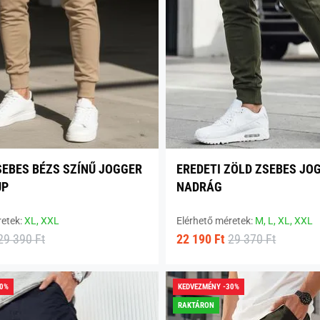
SEBES BÉZS SZÍNŰ JOGGER
EREDETI ZÖLD ZSEBES JO
UP
NADRÁG
retek:
XL,
XXL
Elérhető méretek:
M,
L,
XL,
XXL
29 390 Ft
22 190 Ft
29 370 Ft
30%
KEDVEZMÉNY -30%
RAKTÁRON