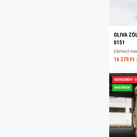
OLIVA ZÖ
0151
Elérhető mé
16 270 Ft
KEDVEZMÉNY -
RAKTÁRON