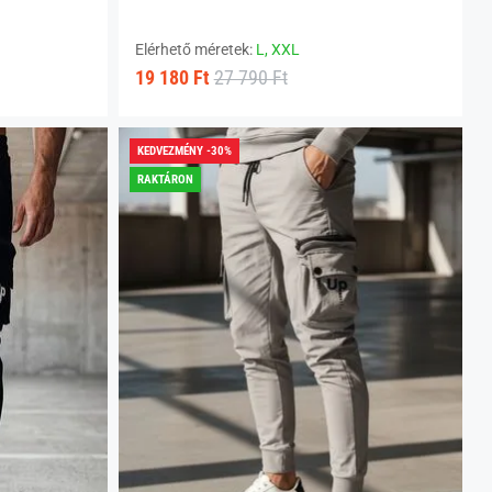
Elérhető méretek:
L,
XXL
19 180 Ft
27 790 Ft
KEDVEZMÉNY -30%
RAKTÁRON