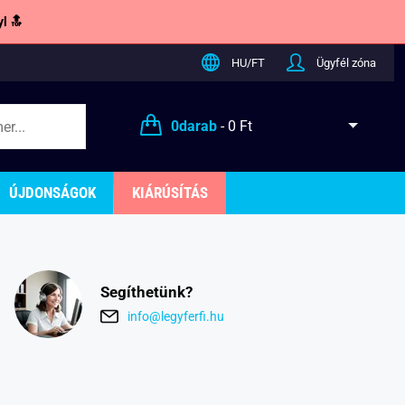
l 🔝
HU/FT
Ügyfél zóna
0
darab
-
0 Ft
ÚJDONSÁGOK
KIÁRÚSÍTÁS
Segíthetünk?
info@legyferfi.hu