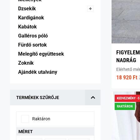
Dzsekik 
Kardigánok 
Kabátok 
Galléros póló 
Fürdő sortok 
FIGYELEM
Melegítő együttesek 
NADRÁG
Zoknik 
Elérhető mé
Ajándék utalvány 
18 920 Ft
TERMÉKEK SZŰRŐJE
KEDVEZMÉNY -
RAKTÁRON
Raktáron
MÉRET