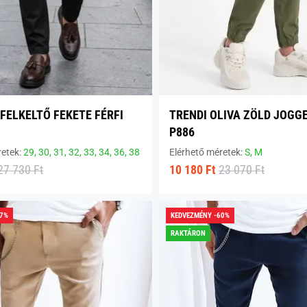
FELKELTŐ FEKETE FÉRFI
TRENDI OLIVA ZÖLD JOGG
P886
retek:
29,
30,
31,
32,
33,
34,
36,
38
Elérhető méretek:
S,
M
27 730 Ft
10 180 Ft
23 070 Ft
57%
KEDVEZMÉNY -60%
RAKTÁRON