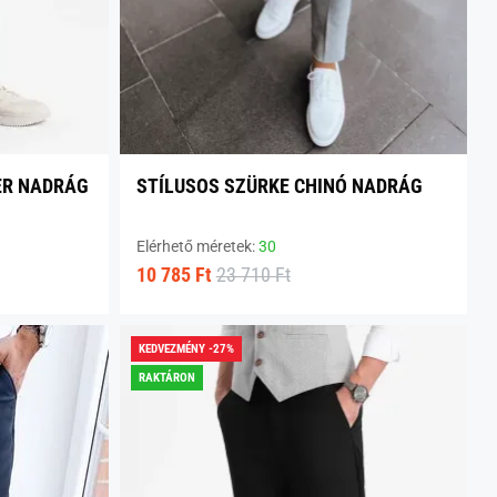
ER NADRÁG
STÍLUSOS SZÜRKE CHINÓ NADRÁG
Elérhető méretek:
30
10 785 Ft
23 710 Ft
KEDVEZMÉNY -27%
RAKTÁRON