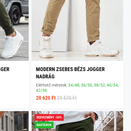
GGER
MODERN ZSEBES BÉZS JOGGER
NADRÁG
Elérhető méretek:
34/48,
36/50,
38/52,
40/54,
42/56
20 620 Ft
29 570 Ft
KEDVEZMÉNY -30%
RAKTÁRON