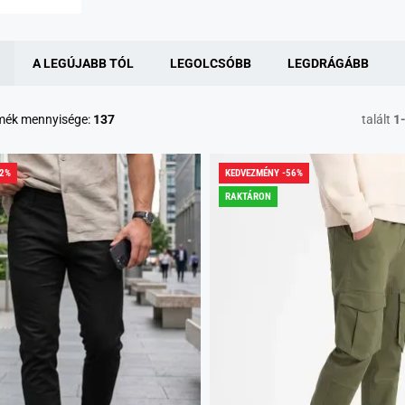
A LEGÚJABB TÓL
LEGOLCSÓBB
LEGDRÁGÁBB
rmék mennyisége:
137
talált
1
32%
KEDVEZMÉNY -56%
RAKTÁRON