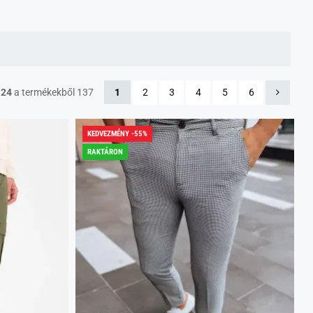
-24
a termékekből 137
1
2
3
4
5
6
KEDVEZMÉNY -55%
RAKTÁRON