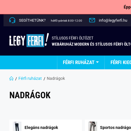
Épp
SEGÍTHETÜNK?
info@legyferfi.hu
hétfő-péntek 8:00-12:00
STÍLUSOS FÉRFI ÖLTÖZET
WEBÁRUHÁZ MODERN ÉS STÍLUSOS FÉRFI ÖL
FÉRFI RUHÁZAT
FÉRFI KIE
Férfi ruházat
Nadrágok
NADRÁGOK
Elegáns nadrágok
Sportos nadrágo