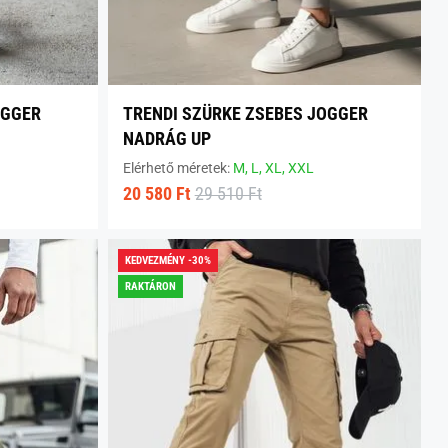
OGGER
TRENDI SZÜRKE ZSEBES JOGGER
NADRÁG UP
Elérhető méretek:
M,
L,
XL,
XXL
20 580 Ft
29 510 Ft
KEDVEZMÉNY -30%
RAKTÁRON