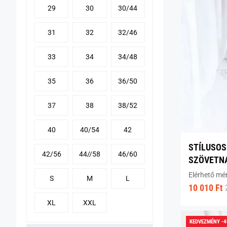
29
30
30/44
31
32
32/46
33
34
34/48
35
36
36/50
37
38
38/52
40
40/54
42
STÍLUSOS
42/56
44//58
46/60
SZÖVETN
Elérhető mé
S
M
L
10 010 Ft
XL
XXL
KEDVEZMÉNY -