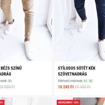
 BÉZS SZÍNŰ
STÍLUSOS SÖTÉT KÉK
ADRÁG
SZÖVETNADRÁG
retek:
30
Elérhető méretek:
31,
32
23 500 Ft
10 245 Ft
25 450 Ft
40%
KEDVEZMÉNY -28%