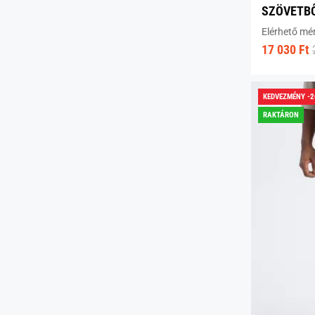
SZÖVETBŐ
Elérhető mé
17 030 Ft
KEDVEZMÉNY -
RAKTÁRON