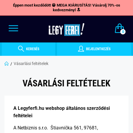
Éppen most kezdődött 😁 MEGA KIÁRUSÍTÁS! Vásárolj 70%-os
kedvezményl 🔝
0
KERESÉS
BEJELENTKEZÉS
Vásarlási feltételek
VÁSARLÁSI FELTÉTELEK
A Legyferfi.hu webshop általános szerződési
feltételei
A Netbiznis s.r.o. Štiavnička 561, 97681,