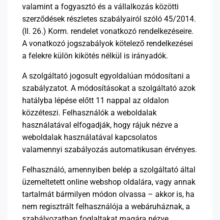
valamint a fogyasztó és a vállalkozás közötti
szerződések részletes szabályairól szóló 45/2014.
(II. 26.) Korm. rendelet vonatkozó rendelkezéseire.
A vonatkozó jogszabályok kötelező rendelkezései
a felekre külön kikötés nélkül is irányadók.
A szolgáltató jogosult egyoldalúan módosítani a
szabályzatot. A módosításokat a szolgáltató azok
hatályba lépése előtt 11 nappal az oldalon
közzéteszi. Felhasználók a weboldalak
használatával elfogadják, hogy rájuk nézve a
weboldalak használatával kapcsolatos
valamennyi szabályozás automatikusan érvényes.
Felhasználó, amennyiben belép a szolgáltató által
üzemeltetett online webshop oldalára, vagy annak
tartalmát bármilyen módon olvassa – akkor is, ha
nem regisztrált felhasználója a webáruháznak, a
szabályozatban foglaltakat magára nézve