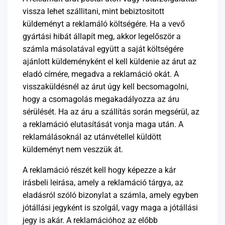
vissza lehet szállitani, mint bebiztositott
küldeményt a reklamáló költségére. Ha a vevő
gyártási hibát állapít meg, akkor legelőször a
számla másolatával együtt a saját költségére
ajánlott küldeményként el kell küldenie az árut az
eladó címére, megadva a reklamáció okát. A
visszaküldésnél az árut úgy kell becsomagolni,
hogy a csomagolás megakadályozza az áru
sérülését. Ha az áru a szállítás során megsérül, az
a reklamáció elutasítását vonja maga után. A
reklamálásoknál az utánvétellel küldött
küldeményt nem veszzük át.
A reklamáció részét kell hogy képezze a kár
irásbeli leirása, amely a reklamáció tárgya, az
eladásról szóló bizonylat a számla, amely egyben
jótállási jegyként is szolgál, vagy maga a jótállási
jegy is akár. A reklamációhoz az előbb