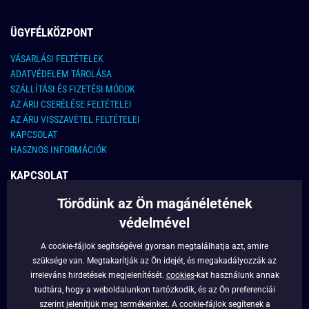
ÜGYFÉLKÖZPONT
VÁSARLÁSI FELTÉTELEK
ADATVÉDELEM TÁROLÁSA
SZÁLLÍTÁSI ÉS FIZETÉSI MÓDOK
AZ ÁRU CSERÉLÉSE FELTÉTELEI
AZ ÁRU VISSZAVÉTEL FELTÉTELEI
KAPCSOLAT
HASZNOS INFORMÁCIÓK
KAPCSOLAT
Törődünk az Ön magánéletének
E-MAIL CÍM:
info@legyferfi.hu
védelmével
FONTOS INFORMÁCIÓK
A cookie-fájlok segítségével gyorsan megtalálhatja azt, amire
szüksége van. Megtakarítják az Ön idejét, és megakadályozzák az
RÓLUNK
irreleváns hirdetések megjelenítését.
cookies
-kat használunk annak
BLOG
tudtára, hogy a weboldalunkon tartózkodik, és az Ön preferenciái
szerint jelenítjük meg termékeinket. A cookie-fájlok segítenek a
FACEBOOK