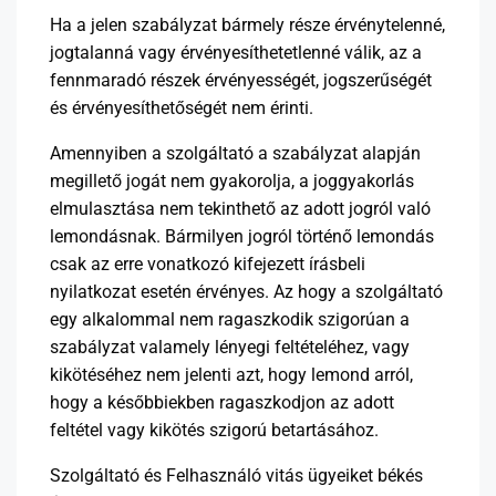
Ha a jelen szabályzat bármely része érvénytelenné,
jogtalanná vagy érvényesíthetetlenné válik, az a
fennmaradó részek érvényességét, jogszerűségét
és érvényesíthetőségét nem érinti.
Amennyiben a szolgáltató a szabályzat alapján
megillető jogát nem gyakorolja, a joggyakorlás
elmulasztása nem tekinthető az adott jogról való
lemondásnak. Bármilyen jogról történő lemondás
csak az erre vonatkozó kifejezett írásbeli
nyilatkozat esetén érvényes. Az hogy a szolgáltató
egy alkalommal nem ragaszkodik szigorúan a
szabályzat valamely lényegi feltételéhez, vagy
kikötéséhez nem jelenti azt, hogy lemond arról,
hogy a későbbiekben ragaszkodjon az adott
feltétel vagy kikötés szigorú betartásához.
Szolgáltató és Felhasználó vitás ügyeiket békés