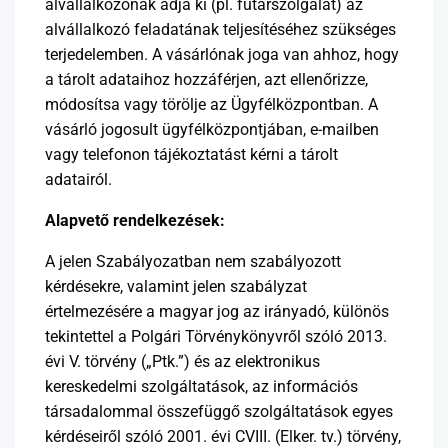
alvállalkozónak adja ki (pl. futárszolgálat) az
alvállalkozó feladatának teljesítéséhez szükséges
terjedelemben. A vásárlónak joga van ahhoz, hogy
a tárolt adataihoz hozzáférjen, azt ellenőrizze,
módosítsa vagy törölje az Ügyfélközpontban. A
vásárló jogosult ügyfélközpontjában, e-mailben
vagy telefonon tájékoztatást kérni a tárolt
adatairól.
Alapvető rendelkezések:
A jelen Szabályozatban nem szabályozott
kérdésekre, valamint jelen szabályzat
értelmezésére a magyar jog az irányadó, különös
tekintettel a Polgári Törvénykönyvről szóló 2013.
évi V. törvény („Ptk.”) és az elektronikus
kereskedelmi szolgáltatások, az információs
társadalommal összefüggő szolgáltatások egyes
kérdéseiről szóló 2001. évi CVIII. (Elker. tv.) törvény,