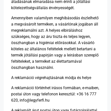
átadásának elmaradása nem érinti a jótállási
kötelezettségvállalás érvényességét.
Amennyiben valamilyen meghibásodás észlelhető
a megvásárolt terméken, a vásárlónak jogában áll
megreklamálni azt. A helyes elbiráláshoz
szükséges, hogy az áru tiszta és teljes legyen,
összhangban a higiéniai előirásokkal. A vásárló
köteles az általános feltételek mellett betartani a
termék jótállási papirján vagy a leirásban szereplő
feltételeket, a terméket az élettartamával
összhangban használni.
A reklamáció végrehajtásának módja és helye
A reklamáció történhet irásos formában, e-maiben,
postai úton vagy telefonon keresztül: +36 16 777
620, info@legyferfi.hu
A reklamált árut postai úton vagy futárzolgálattal