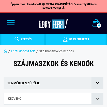
Éppen most kezdődött 😁 MEGA KIÁRUSÍTÁS! Vásárolj 70%-os
kedvezményl 🔝
0
KERESÉS
BEJELENTKEZÉS
Férfi kiegészítők
Szájmaszkok és kendők
SZÁJMASZKOK ÉS KENDŐK
TERMÉKEK SZŰRŐJE
KEDVENC