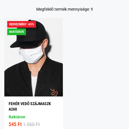
Megfelelő termék mennyisége:
1
KEDVEZMÉNY -65%
RAKTÁRON
FEHÉR VEDŐ SZÁJMASZK
A260
Raktáron
545 Ft
1 560 Ft