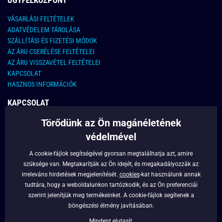
VÁSARLÁSI FELTÉTELEK
ADATVÉDELEM TÁROLÁSA
SZÁLLÍTÁSI ÉS FIZETÉSI MÓDOK
AZ ÁRU CSERÉLÉSE FELTÉTELEI
AZ ÁRU VISSZAVÉTEL FELTÉTELEI
KAPCSOLAT
HASZNOS INFORMÁCIÓK
KAPCSOLAT
Törődünk az Ön magánéletének
E-MAIL CÍM:
info@legyferfi.hu
védelmével
FONTOS INFORMÁCIÓK
A cookie-fájlok segítségével gyorsan megtalálhatja azt, amire
szüksége van. Megtakarítják az Ön idejét, és megakadályozzák az
RÓLUNK
irreleváns hirdetések megjelenítését.
cookies
-kat használunk annak
BLOG
tudtára, hogy a weboldalunkon tartózkodik, és az Ön preferenciái
szerint jelenítjük meg termékeinket. A cookie-fájlok segítenek a
FACEBOOK
böngészési élmény javításában.
Mindent elutasít