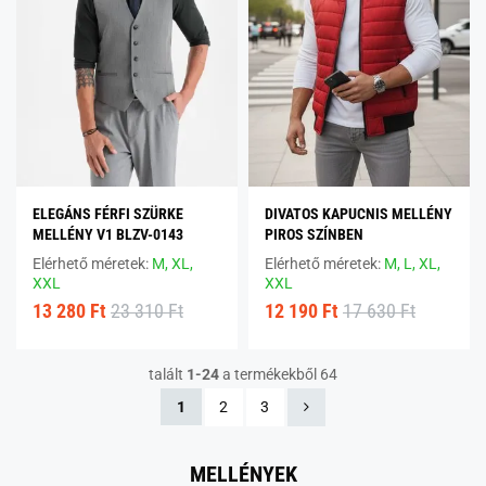
ELEGÁNS FÉRFI SZÜRKE
DIVATOS KAPUCNIS MELLÉNY
MELLÉNY V1 BLZV-0143
PIROS SZÍNBEN
Elérhető méretek:
M,
XL,
Elérhető méretek:
M,
L,
XL,
XXL
XXL
13 280 Ft
23 310 Ft
12 190 Ft
17 630 Ft
talált
1-24
a termékekből 64
1
2
3
MELLÉNYEK