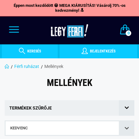
Éppen most kezdődött 😁 MEGA KIÁRUSÍTÁS! Vásárolj 70%-os
kedvezményl 🔝
0
KERESÉS
BEJELENTKEZÉS
Férfi ruházat
Mellények
MELLÉNYEK
TERMÉKEK SZŰRŐJE
KEDVENC