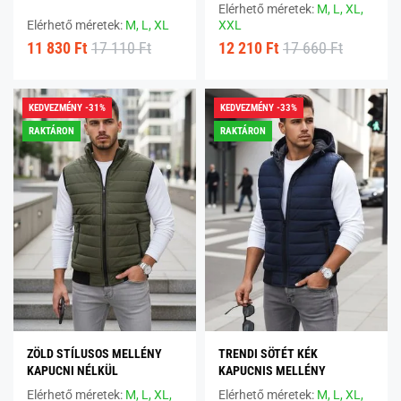
Elérhető méretek:
M,
L,
XL,
Elérhető méretek:
M,
L,
XL
XXL
11 830 Ft
17 110 Ft
12 210 Ft
17 660 Ft
KEDVEZMÉNY -31%
KEDVEZMÉNY -33%
RAKTÁRON
RAKTÁRON
ZÖLD STÍLUSOS MELLÉNY
TRENDI SÖTÉT KÉK
KAPUCNI NÉLKÜL
KAPUCNIS MELLÉNY
Elérhető méretek:
M,
L,
XL,
Elérhető méretek:
M,
L,
XL,