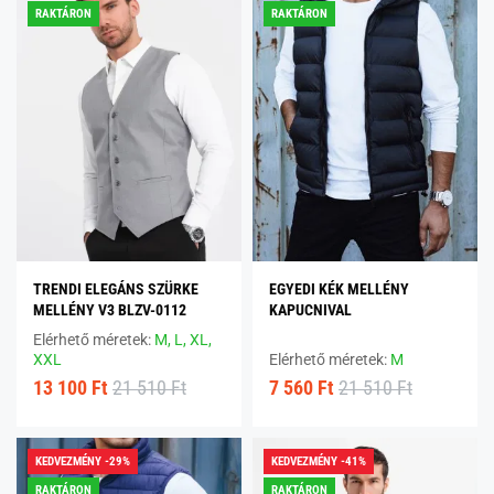
RAKTÁRON
RAKTÁRON
TRENDI ELEGÁNS SZÜRKE
EGYEDI KÉK MELLÉNY
MELLÉNY V3 BLZV-0112
KAPUCNIVAL
Elérhető méretek:
M,
L,
XL,
XXL
Elérhető méretek:
M
13 100 Ft
21 510 Ft
7 560 Ft
21 510 Ft
KEDVEZMÉNY -29%
KEDVEZMÉNY -41%
RAKTÁRON
RAKTÁRON