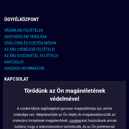
ÜGYFÉLKÖZPONT
VÁSARLÁSI FELTÉTELEK
ADATVÉDELEM TÁROLÁSA
SZÁLLÍTÁSI ÉS FIZETÉSI MÓDOK
AZ ÁRU CSERÉLÉSE FELTÉTELEI
AZ ÁRU VISSZAVÉTEL FELTÉTELEI
KAPCSOLAT
HASZNOS INFORMÁCIÓK
KAPCSOLAT
Törődünk az Ön magánéletének
E-MAIL CÍM:
info@legyferfi.hu
védelmével
FONTOS INFORMÁCIÓK
A cookie-fájlok segítségével gyorsan megtalálhatja azt, amire
szüksége van. Megtakarítják az Ön idejét, és megakadályozzák az
RÓLUNK
irreleváns hirdetések megjelenítését.
cookies
-kat használunk annak
BLOG
tudtára, hogy a weboldalunkon tartózkodik, és az Ön preferenciái