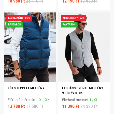
18 980 Ft
25 110 Ft
12 190 Ft
17 630 Ft
KEDVEZMÉNY -22%
KEDVEZMÉNY -53%
RAKTÁRON
RAKTÁRON
KÉK STEPPELT MELLÉNY
ELEGÁNS SZÜRKE MELLÉNY
V1 BLZV-0106
Elérhető méretek:
L,
XL,
XXL
Elérhető méretek:
L,
XL
13 780 Ft
17 580 Ft
11 390 Ft
24 320 Ft