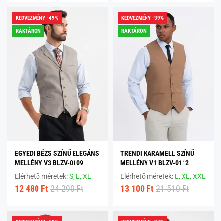
KEDVEZMÉNY -49%
KEDVEZMÉNY -39%
RAKTÁRON
RAKTÁRON
EGYEDI BÉZS SZÍNŰ ELEGÁNS
TRENDI KARAMELL SZÍNŰ
MELLÉNY V3 BLZV-0109
MELLÉNY V1 BLZV-0112
Elérhető méretek:
S,
L,
XL
Elérhető méretek:
L,
XL,
XXL
12 480 Ft
24 290 Ft
13 100 Ft
21 510 Ft