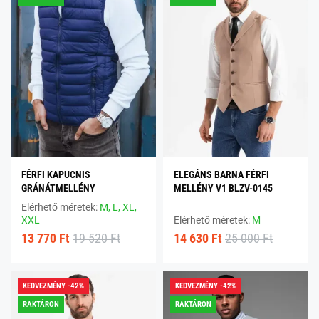
FÉRFI KAPUCNIS
ELEGÁNS BARNA FÉRFI
GRÁNÁTMELLÉNY
MELLÉNY V1 BLZV-0145
Elérhető méretek:
M,
L,
XL,
XXL
Elérhető méretek:
M
13 770 Ft
19 520 Ft
14 630 Ft
25 000 Ft
KEDVEZMÉNY -42%
KEDVEZMÉNY -42%
RAKTÁRON
RAKTÁRON