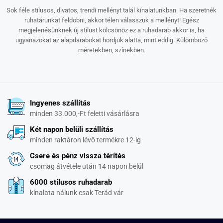
Sok féle stílusos, divatos, trendi mellényt talál kínalatunkban. Ha szeretnék
ruhatárunkat feldobni, akkor télen válasszuk a mellényt! Egész
megjelenésünknek új stílust kölcsönöz ez a ruhadarab akkor is, ha
ugyanazokat az alapdarabokat hordjuk alatta, mint eddig. Külömböző
méretekben, színekben.
Ingyenes szállítás
minden 33.000,-Ft feletti vásárlásra
Két napon belüli szállítás
minden raktáron lévő termékre 12-ig
Csere és pénz vissza térítés
csomag átvétele után 14 napon belül
6000 stílusos ruhadarab
kínalata nálunk csak Terád vár