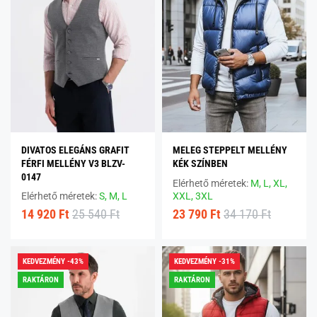
DIVATOS ELEGÁNS GRAFIT
MELEG STEPPELT MELLÉNY
FÉRFI MELLÉNY V3 BLZV-
KÉK SZÍNBEN
0147
Elérhető méretek:
M,
L,
XL,
Elérhető méretek:
S,
M,
L
XXL,
3XL
14 920 Ft
25 540 Ft
23 790 Ft
34 170 Ft
KEDVEZMÉNY -43%
KEDVEZMÉNY -31%
RAKTÁRON
RAKTÁRON