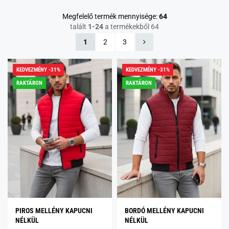
Megfelelő termék mennyisége:
64
talált
1-24
a termékekből 64
1
2
3
KEDVEZMÉNY -31%
KEDVEZMÉNY -31%
RAKTÁRON
RAKTÁRON
PIROS MELLÉNY KAPUCNI
BORDÓ MELLÉNY KAPUCNI
NÉLKÜL
NÉLKÜL