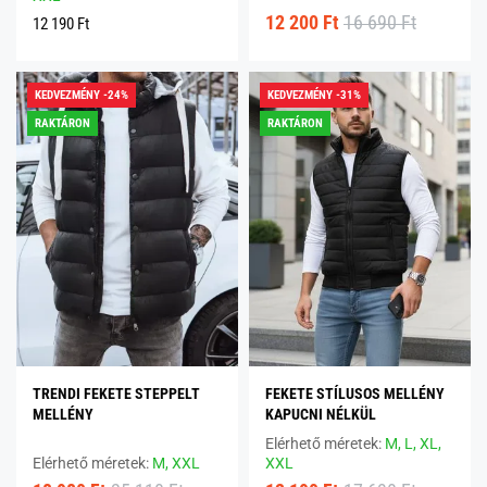
12 200 Ft
16 690 Ft
12 190 Ft
KEDVEZMÉNY -24%
KEDVEZMÉNY -31%
RAKTÁRON
RAKTÁRON
TRENDI FEKETE STEPPELT
FEKETE STÍLUSOS MELLÉNY
MELLÉNY
KAPUCNI NÉLKÜL
Elérhető méretek:
M,
L,
XL,
Elérhető méretek:
M,
XXL
XXL