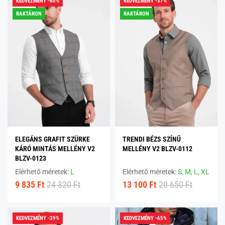
KEDVEZMÉNY -60%
KEDVEZMÉNY -37%
RAKTÁRON
RAKTÁRON
ELEGÁNS GRAFIT SZÜRKE
TRENDI BÉZS SZÍNŰ
KÁRÓ MINTÁS MELLÉNY V2
MELLÉNY V2 BLZV-0112
BLZV-0123
Elérhető méretek:
L
Elérhető méretek:
S,
M,
L,
XL
9 835 Ft
24 320 Ft
13 100 Ft
20 650 Ft
KEDVEZMÉNY -39%
KEDVEZMÉNY -65%