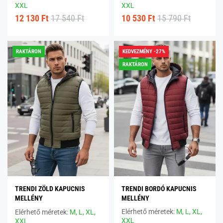
XXL
XXL
12 130 Ft
17 540 Ft
10 530 Ft
15 790 Ft
RAKTÁRON
KEDVEZMÉNY -27%
RAKTÁRON
TRENDI ZÖLD KAPUCNIS
TRENDI BORDÓ KAPUCNIS
MELLÉNY
MELLÉNY
Elérhető méretek:
M,
L,
XL,
Elérhető méretek:
M,
L,
XL,
XXL
XXL