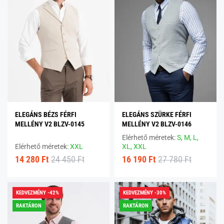
ELEGÁNS BÉZS FÉRFI
ELEGÁNS SZÜRKE FÉRFI
MELLÉNY V2 BLZV-0145
MELLÉNY V2 BLZV-0146
Elérhető méretek:
S,
M,
L,
Elérhető méretek:
XXL
XL,
XXL
14 280 Ft
24 450 Ft
16 190 Ft
27 780 Ft
KEDVEZMÉNY -42%
KEDVEZMÉNY -30%
RAKTÁRON
RAKTÁRON