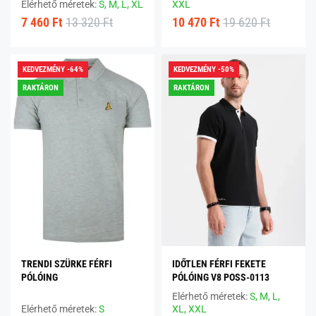
Elérhető méretek:
S,
M,
L,
XL
XXL
7 460 Ft
13 320 Ft
10 470 Ft
19 620 Ft
KEDVEZMÉNY -64%
KEDVEZMÉNY -50%
RAKTÁRON
RAKTÁRON
TRENDI SZÜRKE FÉRFI
IDŐTLEN FÉRFI FEKETE
PÓLÓING
PÓLÓING V8 POSS-0113
Elérhető méretek:
S,
M,
L,
Elérhető méretek:
S
XL,
XXL