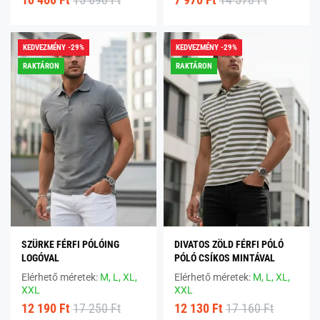
10 460 Ft
15 690 Ft
7 970 Ft
14 570 Ft
KEDVEZMÉNY -29%
KEDVEZMÉNY -29%
RAKTÁRON
RAKTÁRON
SZÜRKE FÉRFI PÓLÓING
DIVATOS ZÖLD FÉRFI PÓLÓ
LOGÓVAL
PÓLÓ CSÍKOS MINTÁVAL
Elérhető méretek:
M,
L,
XL,
Elérhető méretek:
M,
L,
XL,
XXL
XXL
12 190 Ft
17 250 Ft
12 130 Ft
17 160 Ft