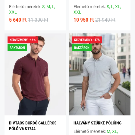
Elérhető méretek:
S,
M,
L,
Elérhető méretek:
S,
L,
XL,
XXL
XXL
5 640 Ft
11 300 Ft
10 950 Ft
21 940 Ft
KEDVEZMÉNY -44%
KEDVEZMÉNY -47%
RAKTÁRON
RAKTÁRON
DIVTAOS BORDÓ GALLÉROS
HALVÁNY SZÜRKE PÓLÓING
PÓLÓ V6 S1744
Elérhető méretek:
M,
XL,