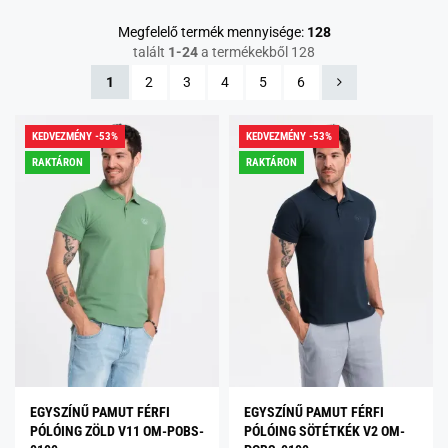
Megfelelő termék mennyisége:
128
talált
1-24
a termékekből 128
1
2
3
4
5
6
KEDVEZMÉNY -53%
KEDVEZMÉNY -53%
RAKTÁRON
RAKTÁRON
EGYSZÍNŰ PAMUT FÉRFI
EGYSZÍNŰ PAMUT FÉRFI
PÓLÓING ZÖLD V11 OM-POBS-
PÓLÓING SÖTÉTKÉK V2 OM-