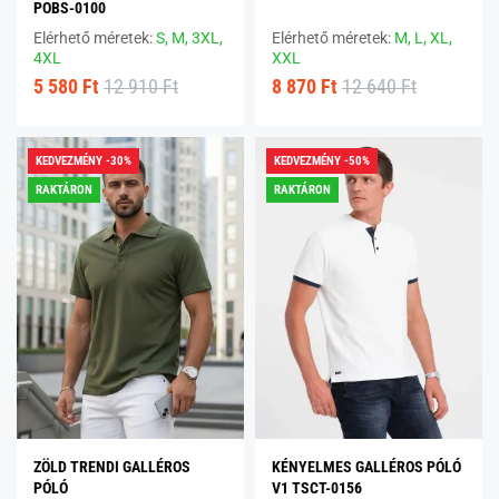
POBS-0100
Elérhető méretek:
S,
M,
3XL,
Elérhető méretek:
M,
L,
XL,
4XL
XXL
5 580 Ft
12 910 Ft
8 870 Ft
12 640 Ft
KEDVEZMÉNY -30%
KEDVEZMÉNY -50%
RAKTÁRON
RAKTÁRON
ZÖLD TRENDI GALLÉROS
KÉNYELMES GALLÉROS PÓLÓ
PÓLÓ
V1 TSCT-0156