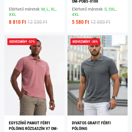
OM-POBS-0100
Elérhető méretek:
M,
L,
XL,
Elérhető méretek:
S,
3XL,
XXL
4XL
8 810 Ft
12 230 Ft
5 580 Ft
12 000 Ft
KEDVEZMÉNY -57%
KEDVEZMÉNY -30%
EGYSZÍNŰ PAMUT FÉRFI
DIVATOS GRAFIT FÉRFI
PÓLÓING RÓZSASZÍN V7 OM-
PÓLÓING