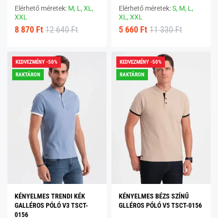
Elérhető méretek:
M,
L,
XL,
Elérhető méretek:
S,
M,
L,
XXL
XL,
XXL
8 870 Ft
12 640 Ft
5 660 Ft
11 330 Ft
KEDVEZMÉNY -50%
KEDVEZMÉNY -50%
RAKTÁRON
RAKTÁRON
KÉNYELMES TRENDI KÉK
KÉNYELMES BÉZS SZÍNŰ
GALLÉROS PÓLÓ V3 TSCT-
GLLÉROS PÓLÓ V5 TSCT-0156
0156