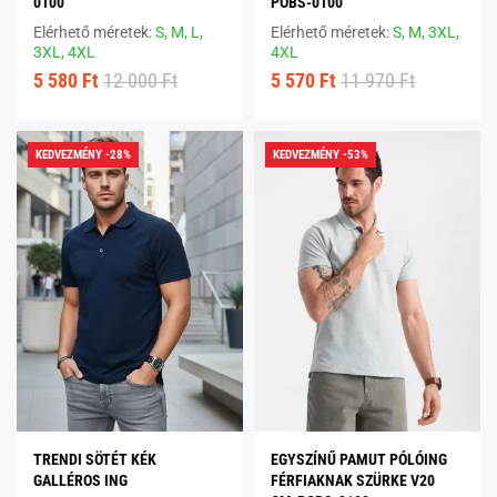
0100
POBS-0100
Elérhető méretek:
S,
M,
L,
Elérhető méretek:
S,
M,
3XL,
3XL,
4XL
4XL
5 580 Ft
12 000 Ft
5 570 Ft
11 970 Ft
KEDVEZMÉNY -28%
KEDVEZMÉNY -53%
TRENDI SÖTÉT KÉK
EGYSZÍNŰ PAMUT PÓLÓING
GALLÉROS ING
FÉRFIAKNAK SZÜRKE V20