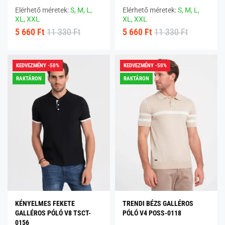
Elérhető méretek:
S,
M,
L,
Elérhető méretek:
S,
M,
L,
XL,
XXL
XL,
XXL
5 660 Ft
11 330 Ft
5 660 Ft
11 330 Ft
KEDVEZMÉNY -50%
KEDVEZMÉNY -50%
RAKTÁRON
RAKTÁRON
KÉNYELMES FEKETE
TRENDI BÉZS GALLÉROS
GALLÉROS PÓLÓ V8 TSCT-
PÓLÓ V4 POSS-0118
0156