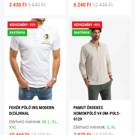
3 430 Ft
9 640 Ft
6 240 Ft
12 430 Ft
KEDVEZMÉNY -33%
KEDVEZMÉNY -45%
RAKTÁRON
RAKTÁRON
FEHÉR PÓLÓ ING MODERN
PAMUT ÉRDEKES
DIZÁJNNAL
HOMOKPÓLÓ V4 OM-POLS-
0129
Elérhető méretek:
M,
L,
XL,
XXL
Elérhető méretek:
S,
XL