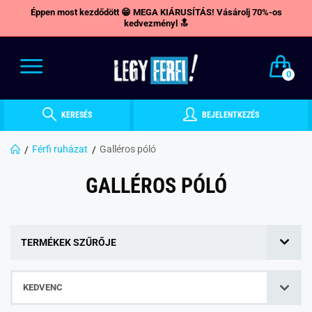
Éppen most kezdődött 😁 MEGA KIÁRUSÍTÁS! Vásárolj 70%-os
kedvezményl 🔝
0
KERESÉS
BEJELENTKEZÉS
Férfi ruházat
Galléros póló
GALLÉROS PÓLÓ
TERMÉKEK SZŰRŐJE
KEDVENC