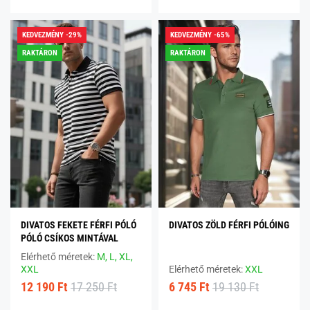
KEDVEZMÉNY -29%
KEDVEZMÉNY -65%
RAKTÁRON
RAKTÁRON
DIVATOS FEKETE FÉRFI PÓLÓ
DIVATOS ZÖLD FÉRFI PÓLÓING
PÓLÓ CSÍKOS MINTÁVAL
Elérhető méretek:
M,
L,
XL,
XXL
Elérhető méretek:
XXL
12 190 Ft
17 250 Ft
6 745 Ft
19 130 Ft