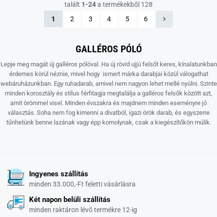
talált
1-24
a termékekből 128
1
2
3
4
5
6
GALLÉROS PÓLÓ
Lepje meg magát új galléros pólóval. Ha új rövid ujjú felsőt keres, kínalatunkban
érdemes körül néznie, mivel hogy ismert márka darabjai közül válogathat
webáruházunkban. Egy ruhadarab, amivel nem nagyon lehet mellé nyúlni. Szinte
minden korosztály és stílus férfitagja megtalálja a galléros felsők között azt,
amit örömmel visel. Minden évszakra és majdnem minden eseményre jó
választás. Soha nem fog kimenni a divatból, igazi örök darab, és egyszerre
tűnhetünk benne lazának vagy épp komolynak, csak a kiegészítőkön múlik.
Ingyenes szállítás
minden 33.000,-Ft feletti vásárlásra
Két napon belüli szállítás
minden raktáron lévő termékre 12-ig