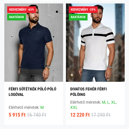
KEDVEZMÉNY -65%
KEDVEZMÉNY -29%
RAKTÁRON
RAKTÁRON
FÉRFI SÖTÉTKÉK PÓLÓ PÓLÓ
DIVATOS FEHÉR FÉRFI
LOGÓVAL
PÓLÓING
Elérhető méretek:
M,
L,
XL,
Elérhető méretek:
M
XXL
5 915 Ft
16 740 Ft
12 220 Ft
17 290 Ft