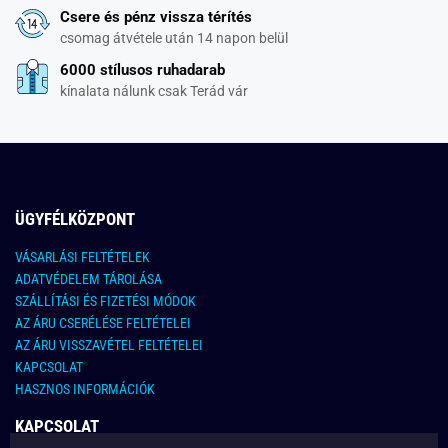
Csere és pénz vissza térítés
csomag átvétele után 14 napon belül
6000 stílusos ruhadarab
kínalata nálunk csak Terád vár
ÜGYFÉLKÖZPONT
VÁSARLÁSI FELTÉTELEK
ADATVÉDELEM TÁROLÁSA
SZÁLLÍTÁSI ÉS FIZETÉSI MÓDOK
AZ ÁRU CSERÉLÉSE FELTÉTELEI
AZ ÁRU VISSZAVÉTEL FELTÉTELEI
KAPCSOLAT
HASZNOS INFORMÁCIÓK
KAPCSOLAT