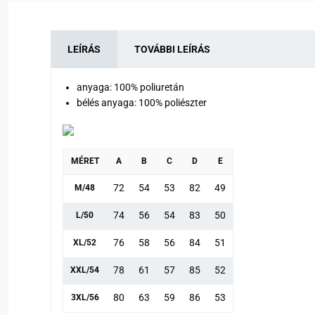
LEÍRÁS
TOVÁBBI LEÍRÁS
anyaga: 100% poliuretán
bélés anyaga: 100% poliészter
MÉRET
A
B
C
D
E
72
54
53
82
49
M/48
74
56
54
83
50
L/50
76
58
56
84
51
XL/52
78
61
57
85
52
XXL/54
80
63
59
86
53
3XL/56