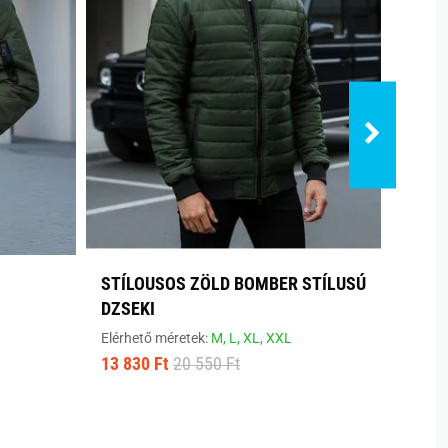
STÍLOUSOS ZÖLD BOMBER STÍLUSÚ
ERED
DZSEKI
DZSE
Elérhető méretek:
M,
L,
XL,
XXL
Elérhe
13 830 Ft
20 550 Ft
5 290