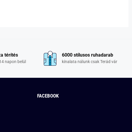
a térítés
6000 stílusos ruhadarab
14 napon belül
kínalata nálunk csak Terád vár
FACEBOOK