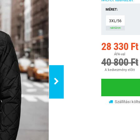
MÉRET:
3XL/56
raktáron
28 330 Ft
ÁFA-val
40 800 Ft
A kedvezmény előtt
Szállítási költ