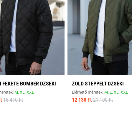
 FEKETE BOMBER DZSEKI
ZÖLD STEPPELT DZSEKI
méretek:
M,
XL,
XXL
Elérhető méretek:
M,
L,
XL,
XXL
t
18 410 Ft
12 130 Ft
21 100 Ft