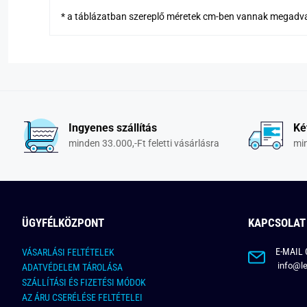
* a táblázatban szereplő méretek cm-ben vannak megadv
Ingyenes szállítás
Ké
minden 33.000,-Ft feletti vásárlásra
min
ÜGYFÉLKÖZPONT
KAPCSOLAT
E-MAIL 
VÁSARLÁSI FELTÉTELEK
info@le
ADATVÉDELEM TÁROLÁSA
SZÁLLÍTÁSI ÉS FIZETÉSI MÓDOK
AZ ÁRU CSERÉLÉSE FELTÉTELEI