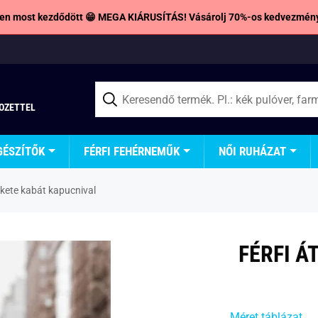
en most kezdődött 😁 MEGA KIÁRUSÍTÁS! Vásárolj 70%-os kedvezmény
TOZETTEL
GÉSZÍTŐK
FÉRFI FEHÉRNEMŰK
NŐI RUHÁZAT
ekete kabát kapucnival
FÉRFI Á
Méret táblázat