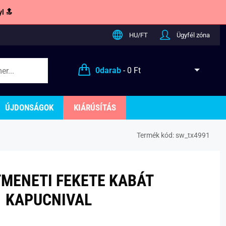
l 🔝
HU/FT
Ügyfél zóna
0
darab
-
0 Ft
ÚJDONSÁGOK
KIÁRÚSÍTÁS
Termék kód:
sw_tx4991
TMENETI FEKETE KABÁT
KAPUCNIVAL