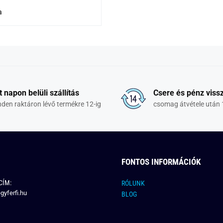
a
t napon belüli szállítás
Csere és pénz vissz
den raktáron lévő termékre 12-ig
csomag átvétele után 
FONTOS INFORMÁCIÓK
CÍM:
RÓLUNK
gyferfi.hu
BLOG