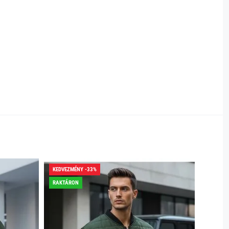
KEDVEZMÉNY -33%
KEDVEZ
RAKTÁRON
RAKTÁR