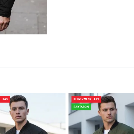
 -34%
KEDVEZMÉNY -43%
RAKTÁRON