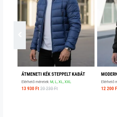
ÁTMENETI KÉK STEPPELT KABÁT
MODERN
Elérhető méretek:
M,
L,
XL,
XXL
Elérhető 
13 930 Ft
20 230 Ft
12 200 F