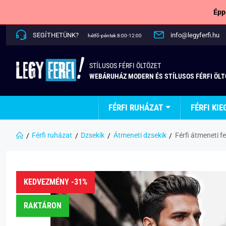
Épp
SEGÍTHETÜNK?
info@legyferfi.hu
hétfő-péntek 8:00-12:00
STÍLUSOS FÉRFI ÖLTÖZET
WEBÁRUHÁZ MODERN ÉS STÍLUSOS FÉRFI ÖL
FÉRFI RUHÁZAT
FÉRFI KIE
Férfi ruházat
Dzsekik
Átmeneti dzsekik
Férfi átmeneti f
KEDVEZMÉNY -31%
RAKTÁRON