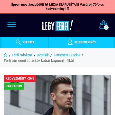
Éppen most kezdődött 😁 MEGA KIÁRUSÍTÁS! Vásárolj 70%-os
kedvezményl 🔝
0
KERESÉS
BEJELENTKEZÉS
Férfi ruházat
Dzsekik
Átmeneti dzsekik
Férfi átmeneti sötétkék kabát kapucni nélkül
KEDVEZMÉNY -26%
RAKTÁRON