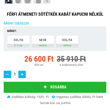
FÉRFI ÁTMENETI SÖTÉTKÉK KABÁT KAPUCNI NÉLKÜL
Méret táblázat
MÉRET:
3XL/56
M/48
XXL/54
3 - 5 nap
raktáron
raktáron
26 600 Ft
35 910 Ft
ÁFA-val
A kedvezmény előtt
KOSÁRBA
Szállítási költség: 1320,- Ft
Ingyenes szállítás 33000,-Ft felett
Termék kód:
sw_tx4994