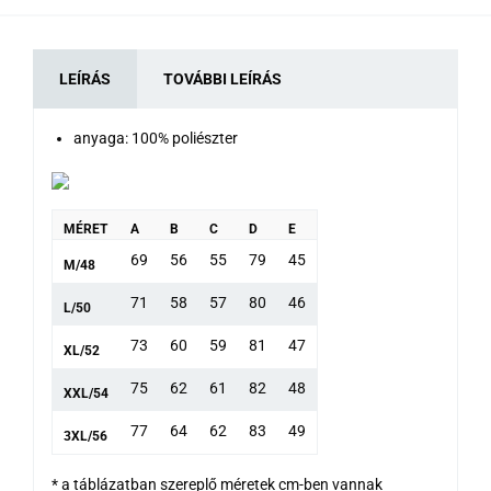
LEÍRÁS
TOVÁBBI LEÍRÁS
anyaga: 100% poliészter
MÉRET
A
B
C
D
E
69
56
55
79
45
M/48
71
58
57
80
46
L/50
73
60
59
81
47
XL/52
75
62
61
82
48
XXL/54
77
64
62
83
49
3XL/56
* a táblázatban szereplő méretek cm-ben vannak