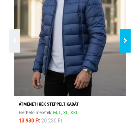
ÁTMENETI KÉK STEPPELT KABÁT
MO
Elérhető méretek:
M,
L,
XL,
XXL
Elé
13 930 Ft
20 230 Ft
12