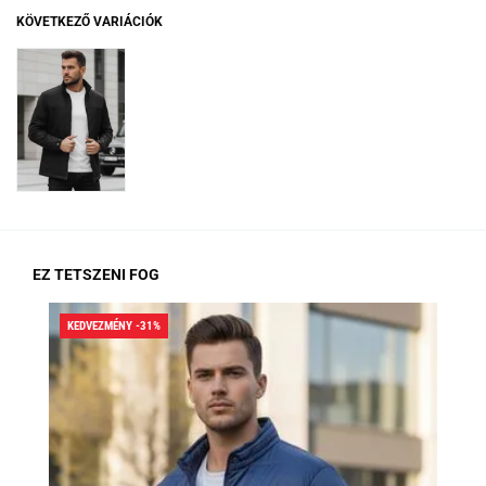
KÖVETKEZŐ VARIÁCIÓK
EZ TETSZENI FOG
KEDVEZMÉNY -31%
KED
RA