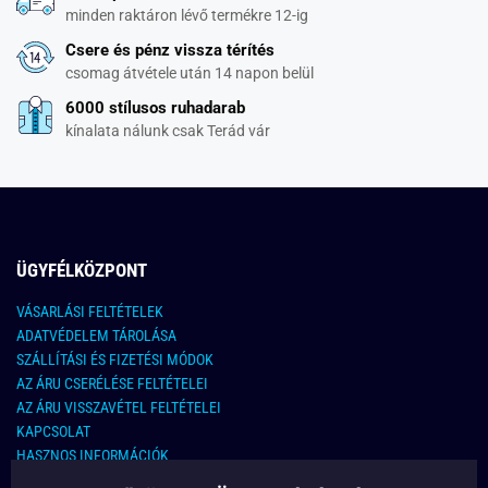
minden raktáron lévő termékre 12-ig
Csere és pénz vissza térítés
csomag átvétele után 14 napon belül
6000 stílusos ruhadarab
kínalata nálunk csak Terád vár
ÜGYFÉLKÖZPONT
VÁSARLÁSI FELTÉTELEK
ADATVÉDELEM TÁROLÁSA
SZÁLLÍTÁSI ÉS FIZETÉSI MÓDOK
AZ ÁRU CSERÉLÉSE FELTÉTELEI
AZ ÁRU VISSZAVÉTEL FELTÉTELEI
KAPCSOLAT
HASZNOS INFORMÁCIÓK