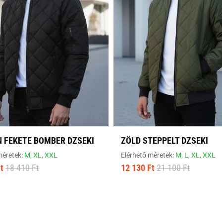
 FEKETE BOMBER DZSEKI
ZÖLD STEPPELT DZSEKI
méretek:
M,
XL,
XXL
Elérhető méretek:
M,
L,
XL,
XXL
t
18 410 Ft
12 130 Ft
21 100 Ft