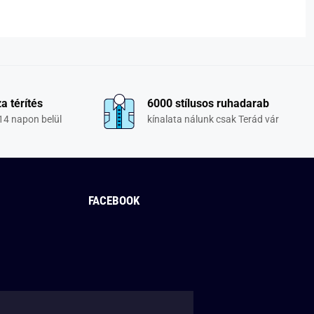
a térítés
6000 stílusos ruhadarab
14 napon belül
kínalata nálunk csak Terád vár
FACEBOOK