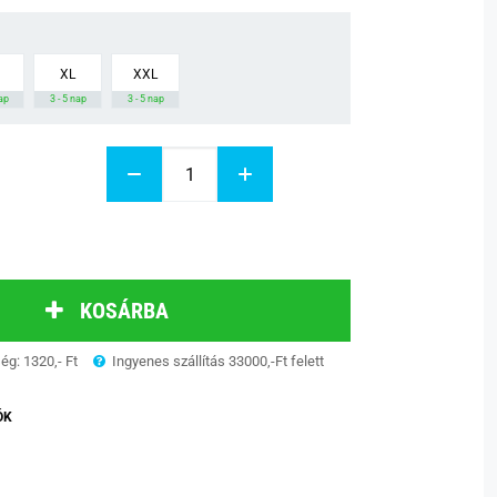
XL
XXL
nap
3 - 5 nap
3 - 5 nap
KOSÁRBA
ség: 1320,- Ft
Ingyenes szállítás 33000,-Ft felett
ÓK