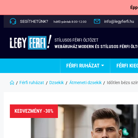
Épp
SEGÍTHETÜNK?
info@legyferfi.hu
hétfő-péntek 8:00-12:00
STÍLUSOS FÉRFI ÖLTÖZET
WEBÁRUHÁZ MODERN ÉS STÍLUSOS FÉRFI ÖL
FÉRFI RUHÁZAT
FÉRFI KIE
Férfi ruházat
Dzsekik
Átmeneti dzsekik
Időtlen bézs szí
KEDVEZMÉNY -30%