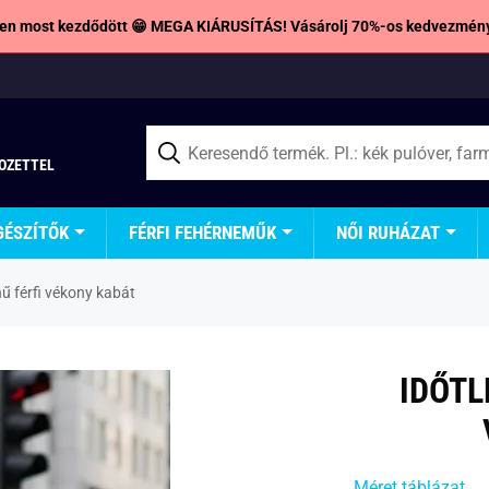
en most kezdődött 😁 MEGA KIÁRUSÍTÁS! Vásárolj 70%-os kedvezmény
TOZETTEL
GÉSZÍTŐK
FÉRFI FEHÉRNEMŰK
NŐI RUHÁZAT
nű férfi vékony kabát
IDŐTL
Méret táblázat