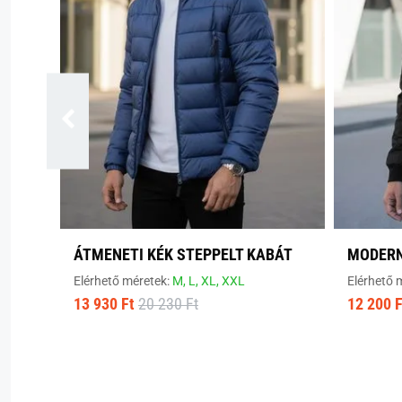
ÁTMENETI KÉK STEPPELT KABÁT
MODERN
Elérhető méretek:
M,
L,
XL,
XXL
Elérhető 
13 930 Ft
20 230 Ft
12 200 F