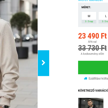
MÉRET:
M
L
3 - 5 nap
3 - 5 
23 490 Ft
ÁFA-val
33 730 Ft
A kedvezmény előtt
Szállítási költ
KÖVETKEZŐ VARIÁCI