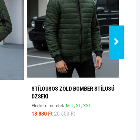
STÍLOUSOS ZÖLD BOMBER STÍLUSÚ
ERED
DZSEKI
DZSE
Elérhető méretek:
M,
L,
XL,
XXL
Elérhe
13 830 Ft
20 550 Ft
5 290