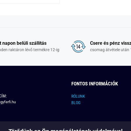
t napon belüli szállítás
Csere és pénz vissz
den raktáron lévő termékre 12-ig
csomag átvétele után 
FONTOS INFORMÁCIÓK
CÍM:
RÓLUNK
gyferfi.hu
BLOG