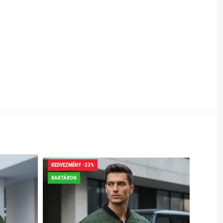
KEDVEZMÉNY -33%
KEDVEZ
RAKTÁRON
RAKTÁR