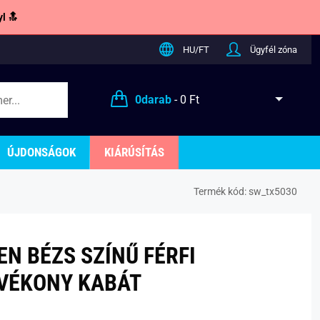
l 🔝
HU/FT
Ügyfél zóna
0
darab
-
0 Ft
ÚJDONSÁGOK
KIÁRÚSÍTÁS
Termék kód:
sw_tx5030
EN BÉZS SZÍNŰ FÉRFI
VÉKONY KABÁT