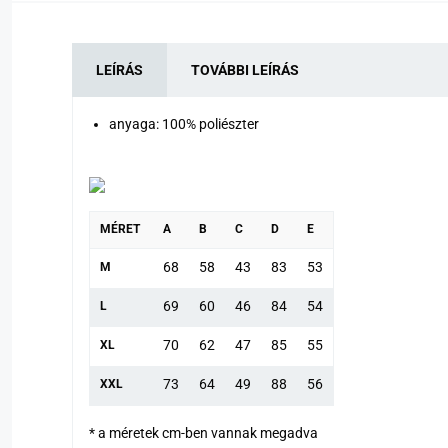
LEÍRÁS
TOVÁBBI LEÍRÁS
anyaga: 100% poliészter
MÉRET
A
B
C
D
E
68
58
43
83
53
M
69
60
46
84
54
L
70
62
47
85
55
XL
73
64
49
88
56
XXL
* a méretek cm-ben vannak megadva