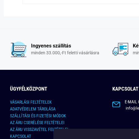
Ingyenes szállítás
Ké
minden 33.000,-Ft feletti vásárlásra
min
ÜGYFÉLKÖZPONT
KAPCSOLAT
E-MAIL 
VÁSARLÁSI FELTÉTELEK
info@le
ADATVÉDELEM TÁROLÁSA
SZÁLLÍTÁSI ÉS FIZETÉSI MÓDOK
AZ ÁRU CSERÉLÉSE FELTÉTELEI
AZ ÁRU VISSZAVÉTEL FELTÉTELEI
KAPCSOLAT