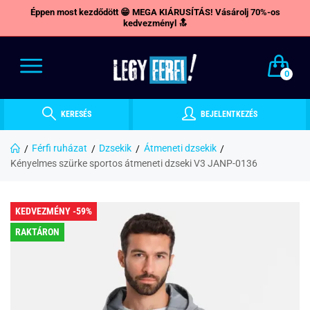
Éppen most kezdődött 😁 MEGA KIÁRUSÍTÁS! Vásárolj 70%-os
kedvezményl 🔝
0
KERESÉS
BEJELENTKEZÉS
Férfi ruházat
Dzsekik
Átmeneti dzsekik
Kényelmes szürke sportos átmeneti dzseki V3 JANP-0136
KEDVEZMÉNY -59%
RAKTÁRON