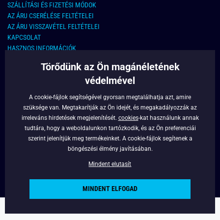
SZÁLLÍTÁSI ÉS FIZETÉSI MÓDOK
AZ ÁRU CSERÉLÉSE FELTÉTELEI
AZ ÁRU VISSZAVÉTEL FELTÉTELEI
KAPCSOLAT
HASZNOS INFORMÁCIÓK
Törődünk az Ön magánéletének
KAPCSOLAT
védelmével
E-MAIL CÍM:
info@legyferfi.hu
A cookie-fájlok segítségével gyorsan megtalálhatja azt, amire
szüksége van. Megtakarítják az Ön idejét, és megakadályozzák az
FONTOS INFORMÁCIÓK
irreleváns hirdetések megjelenítését.
cookies
-kat használunk annak
tudtára, hogy a weboldalunkon tartózkodik, és az Ön preferenciái
RÓLUNK
szerint jelenítjük meg termékeinket. A cookie-fájlok segítenek a
BLOG
böngészési élmény javításában.
FACEBOOK
Mindent elutasít
MINDENT ELFOGAD
Copyright © 2022 - Legyferfi.hu