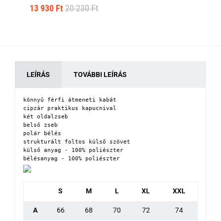
13 930 Ft
20 230 Ft
12
LEÍRÁS
TOVÁBBI LEÍRÁS
könnyű férfi átmeneti kabát

cipzár praktikus kapucnival

két oldalzseb 

belső zseb

polár bélés

strukturált foltos külső szövet

külső anyag - 100% poliészter

bélésanyag - 100% poliészter
S
M
L
XL
XXL
A
66
68
70
72
74