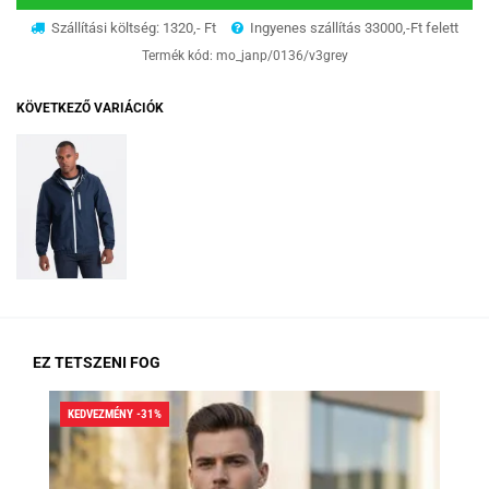
Szállítási költség: 1320,- Ft
Ingyenes szállítás 33000,-Ft felett
Termék kód:
mo_janp/0136/v3grey
KÖVETKEZŐ VARIÁCIÓK
EZ TETSZENI FOG
KEDVEZMÉNY -31%
KED
RA