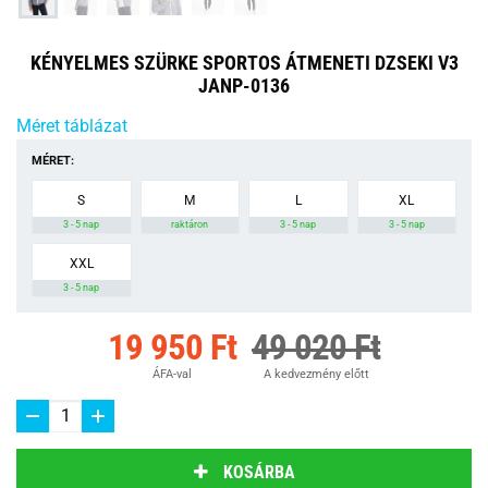
KÉNYELMES SZÜRKE SPORTOS ÁTMENETI DZSEKI V3
JANP-0136
Méret táblázat
MÉRET:
S
M
L
XL
3 - 5 nap
raktáron
3 - 5 nap
3 - 5 nap
XXL
3 - 5 nap
19 950 Ft
49 020 Ft
ÁFA-val
A kedvezmény előtt
KOSÁRBA