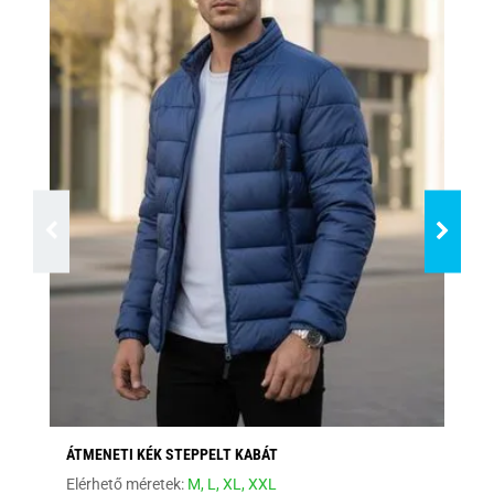
ÁTMENETI KÉK STEPPELT KABÁT
MO
Elérhető méretek:
M,
L,
XL,
XXL
Elé