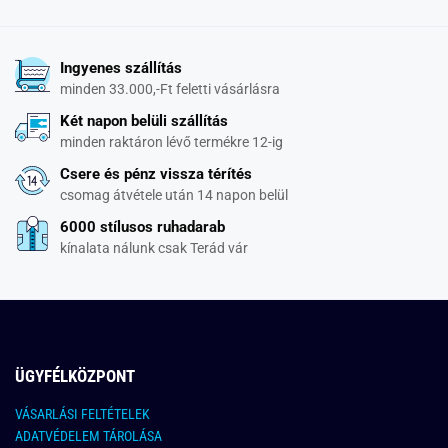
Ingyenes szállítás
minden 33.000,-Ft feletti vásárlásra
Két napon belüli szállítás
minden raktáron lévő termékre 12-ig
Csere és pénz vissza térítés
csomag átvétele után 14 napon belül
6000 stílusos ruhadarab
kínalata nálunk csak Terád vár
ÜGYFÉLKÖZPONT
VÁSARLÁSI FELTÉTELEK
ADATVÉDELEM TÁROLÁSA