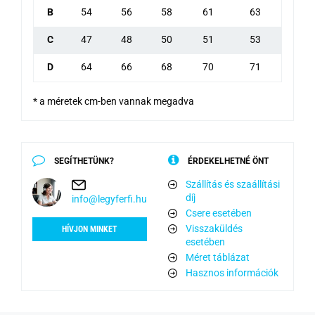
B
54
56
58
61
63
C
47
48
50
51
53
D
64
66
68
70
71
* a méretek cm-ben vannak megadva
SEGÍTHETÜNK?
ÉRDEKELHETNÉ ÖNT
Szállítás és szaállítási
díj
info@legyferfi.hu
Csere esetében
Visszaküldés
HÍVJON MINKET
esetében
Méret táblázat
Hasznos információk