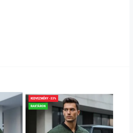
KEDVEZMÉNY -33%
KEDVEZ
RAKTÁRON
RAKTÁR