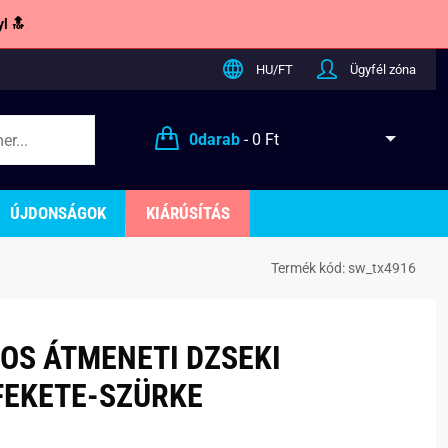
l 🔝
HU/FT
Ügyfél zóna
0
darab
-
0 Ft
ÚJDONSÁGOK
KIÁRÚSÍTÁS
Termék kód:
sw_tx4916
OS ÁTMENETI DZSEKI
FEKETE-SZÜRKE