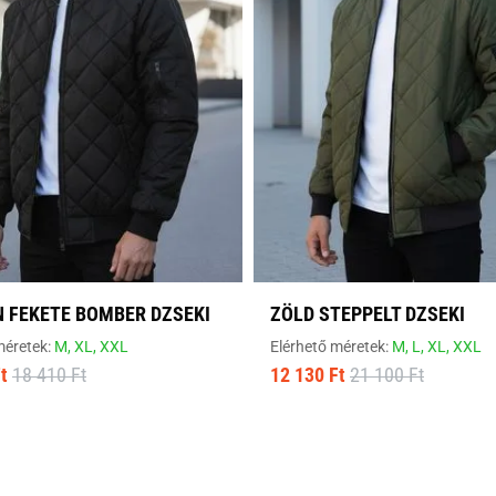
 FEKETE BOMBER DZSEKI
ZÖLD STEPPELT DZSEKI
méretek:
M,
XL,
XXL
Elérhető méretek:
M,
L,
XL,
XXL
t
18 410 Ft
12 130 Ft
21 100 Ft