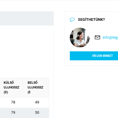
SEGÍTHETÜNK?
info@legy
HÍVJON MINKET
KÜLSŐ
BELSŐ
UJJHOSSZ
UJJHOSSZ
(D)
(E
78
49
79
50