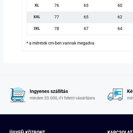
76
63
60
XL
77
65
62
XXL
78
67
64
3XL
* a méretek cm-ben vannak megadva
Ingyenes szállítás
Ké
minden 33.000,-Ft feletti vásárlásra
min
ÜGYFÉLKÖZPONT
KAPCSOLAT