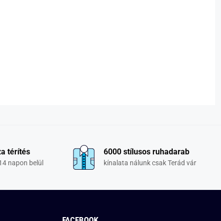
a térítés
6000 stílusos ruhadarab
14 napon belül
kínalata nálunk csak Terád vár
FACEBOOK