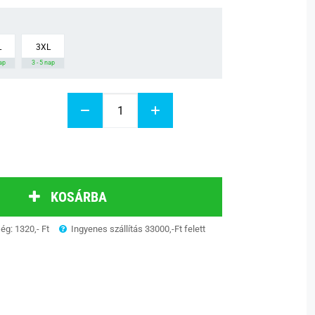
L
3XL
nap
3 - 5 nap
KOSÁRBA
ség: 1320,- Ft
Ingyenes szállítás 33000,-Ft felett