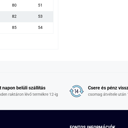
80
51
82
53
85
54
t napon belüli szállítás
Csere és pénz vissz
den raktáron lévő termékre 12-ig
csomag átvétele után 
FONTOS INFORMÁCIÓK