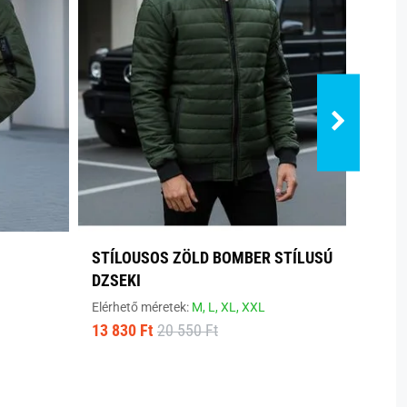
STÍLOUSOS ZÖLD BOMBER STÍLUSÚ
ERED
DZSEKI
DZSE
Elérhető méretek:
M,
L,
XL,
XXL
Elérhe
13 830 Ft
20 550 Ft
5 290