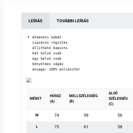
LEÍRÁS
TOVÁBBI LEÍRÁS
átmeneti kabát

cipzáros rögzítés

állítható kapucni

két külső zseb

egy belső zseb

kényelmes vágás

anyaga: 100% poliészter
ALSÓ
HOSSZ
MELLSZÉLESSÉG
MÉRET
SZÉLESSÉG
(A)
(B)
(C)
74
59
56
M
75
61
58
L