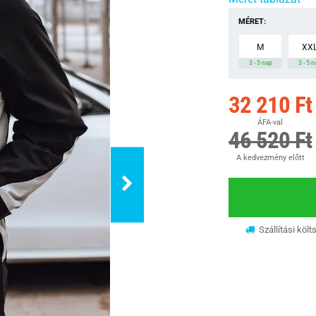
MÉRET:
M
XX
3 - 5 nap
3 - 5 
32 210 Ft
ÁFA-val
46 520 Ft
A kedvezmény előtt
Szállítási költ