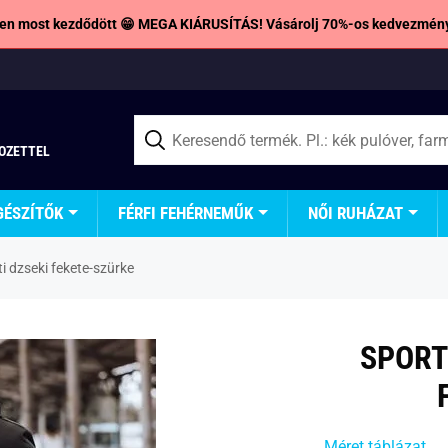
en most kezdődött 😁 MEGA KIÁRUSÍTÁS! Vásárolj 70%-os kedvezmény
TOZETTEL
GÉSZÍTŐK
FÉRFI FEHÉRNEMŰK
NŐI RUHÁZAT
i dzseki fekete-szürke
SPORT
Méret táblázat