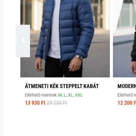
ÁTMENETI KÉK STEPPELT KABÁT
MODERN
Elérhető méretek:
M,
L,
XL,
XXL
Elérhető 
13 930 Ft
20 230 Ft
12 200 F