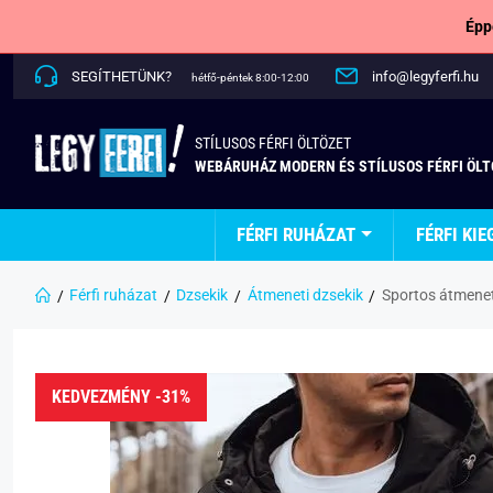
Épp
SEGÍTHETÜNK?
info@legyferfi.hu
hétfő-péntek 8:00-12:00
STÍLUSOS FÉRFI ÖLTÖZET
WEBÁRUHÁZ MODERN ÉS STÍLUSOS FÉRFI ÖL
FÉRFI RUHÁZAT
FÉRFI KIE
Férfi ruházat
Dzsekik
Átmeneti dzsekik
Sportos átmenet
KEDVEZMÉNY -31%