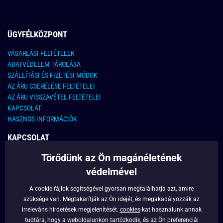
ÜGYFÉLKÖZPONT
VÁSARLÁSI FELTÉTELEK
ADATVÉDELEM TÁROLÁSA
SZÁLLÍTÁSI ÉS FIZETÉSI MÓDOK
AZ ÁRU CSERÉLÉSE FELTÉTELEI
AZ ÁRU VISSZAVÉTEL FELTÉTELEI
KAPCSOLAT
HASZNOS INFORMÁCIÓK
KAPCSOLAT
Törődünk az Ön magánéletének
E-MAIL CÍM:
info@legyferfi.hu
védelmével
FONTOS INFORMÁCIÓK
A cookie-fájlok segítségével gyorsan megtalálhatja azt, amire
szüksége van. Megtakarítják az Ön idejét, és megakadályozzák az
RÓLUNK
irreleváns hirdetések megjelenítését.
cookies
-kat használunk annak
BLOG
tudtára, hogy a weboldalunkon tartózkodik, és az Ön preferenciái