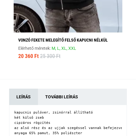
VONZÓ FEKETE MELEGÍTŐ FELSŐ KAPUCNI NÉLKÜL
ST
Elérhető méretek:
M,
L,
XL,
XXL
Elé
20 360 Ft
25 300 Ft
9 
LEÍRÁS
TOVÁBBI LEÍRÁS
kapucnis pulóver, zsinórral állítható

két külső zseb

cipzáros rögzítés

az alsó rész és az ujjak szegéssel vannak befejezve

anyaga 65% pamut, 35% poliészter