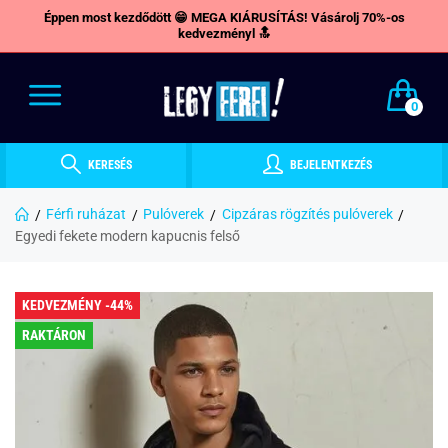
Éppen most kezdődött 😁 MEGA KIÁRUSÍTÁS! Vásárolj 70%-os
kedvezményl 🔝
0
KERESÉS
BEJELENTKEZÉS
Férfi ruházat
Pulóverek
Cipzáras rögzítés pulóverek
Egyedi fekete modern kapucnis felső
KEDVEZMÉNY -44%
RAKTÁRON