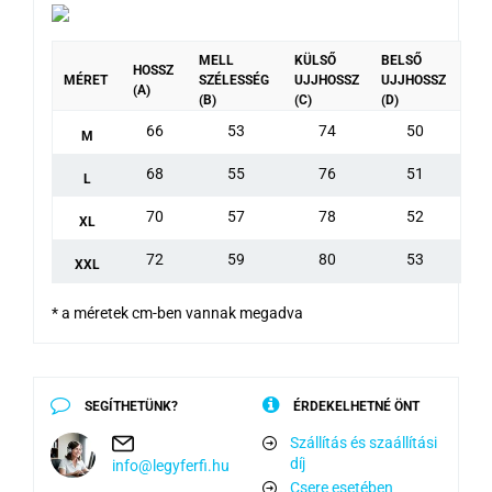
MELL
KÜLSŐ
BELSŐ
HOSSZ
MÉRET
SZÉLESSÉG
UJJHOSSZ
UJJHOSSZ
(A)
(B)
(C)
(D)
66
53
74
50
M
68
55
76
51
L
70
57
78
52
XL
72
59
80
53
XXL
* a méretek cm-ben vannak megadva
SEGÍTHETÜNK?
ÉRDEKELHETNÉ ÖNT
Szállítás és szaállítási
díj
info@legyferfi.hu
Csere esetében