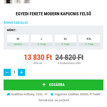
EGYEDI FEKETE MODERN KAPUCNIS FELSŐ
Méret táblázat
MÉRET:
M
L
XL
XXL
raktáron
3 - 5 nap
3 - 5 nap
3 - 5 nap
13 830 Ft
24 820 Ft
ÁFA-val
A kedvezmény előtt
KOSÁRBA
Szállítási költség: 1320,- Ft
Ingyenes szállítás 33000,-Ft felett
Termék kód:
sw_bx5644