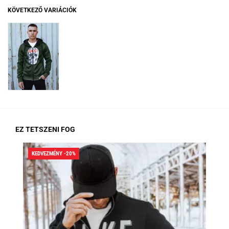
KÖVETKEZŐ VARIÁCIÓK
EZ TETSZENI FOG
KEDVEZMÉNY -20%
KED
RA