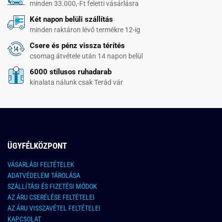
minden 33.000,-Ft feletti vásárlásra
Két napon belüli szállítás
minden raktáron lévő termékre 12-ig
Csere és pénz vissza térítés
csomag átvétele után 14 napon belül
6000 stílusos ruhadarab
kínalata nálunk csak Terád vár
ÜGYFÉLKÖZPONT
VÁSARLÁSI FELTÉTELEK
ADATVÉDELEM TÁROLÁSA
SZÁLLÍTÁSI ÉS FIZETÉSI MÓDOK
AZ ÁRU CSERÉLÉSE FELTÉTELEI
AZ ÁRU VISSZAVÉTEL FELTÉTELEI
KAPCSOLAT