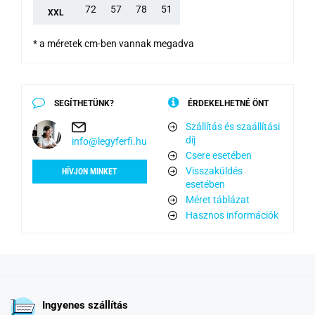
72
57
78
51
XXL
* a méretek cm-ben vannak megadva
SEGÍTHETÜNK?
ÉRDEKELHETNÉ ÖNT
Szállítás és szaállítási
díj
info@legyferfi.hu
Csere esetében
Visszaküldés
HÍVJON MINKET
esetében
Méret táblázat
Hasznos információk
Ingyenes szállítás