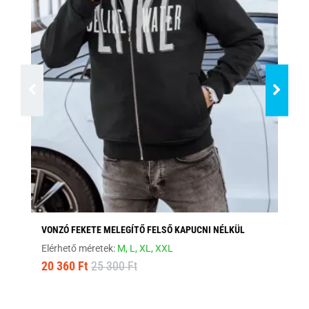
VONZÓ FEKETE MELEGÍTŐ FELSŐ KAPUCNI NÉLKÜL
ST
Elérhető méretek:
M,
L,
XL,
XXL
Elé
20 360 Ft
25 300 Ft
9 