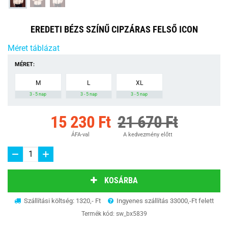
EREDETI BÉZS SZÍNŰ CIPZÁRAS FELSŐ ICON
Méret táblázat
MÉRET:
M
L
XL
3 - 5 nap
3 - 5 nap
3 - 5 nap
15 230 Ft
21 670 Ft
ÁFA-val
A kedvezmény előtt
KOSÁRBA
Szállítási költség: 1320,- Ft
Ingyenes szállítás 33000,-Ft felett
Termék kód:
sw_bx5839