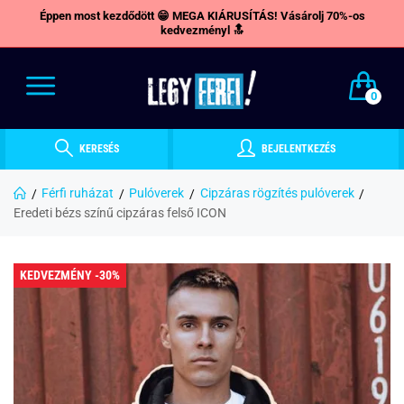
Éppen most kezdődött 😁 MEGA KIÁRUSÍTÁS! Vásárolj 70%-os
kedvezményl 🔝
0
KERESÉS
BEJELENTKEZÉS
Férfi ruházat
Pulóverek
Cipzáras rögzítés pulóverek
Eredeti bézs színű cipzáras felső ICON
KEDVEZMÉNY -30%