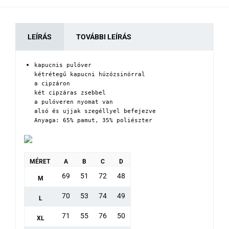
LEÍRÁS
TOVÁBBI LEÍRÁS
kapucnis pulóver

kétrétegű kapucni húzózsinórral

a cipzáron

két cipzáras zsebbel

a pulóveren nyomat van

alsó és ujjak szegéllyel befejezve

Anyaga: 65% pamut, 35% poliészter
MÉRET
A
B
C
D
69
51
72
48
M
70
53
74
49
L
71
55
76
50
XL