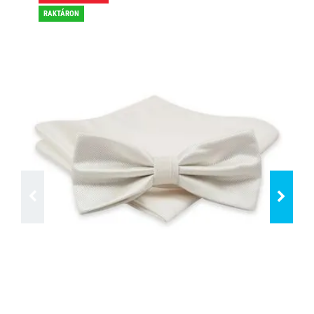
RAKTÁRON
RA