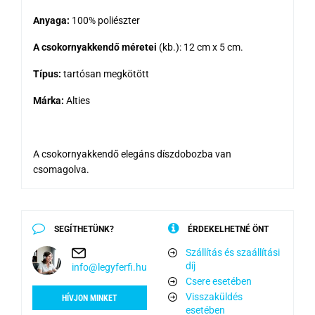
Anyaga:
100% poliészter
A csokornyakkendő méretei
(kb.): 12 cm x 5 cm.
Típus:
tartósan megkötött
Márka:
Alties
A csokornyakkendő elegáns díszdobozba van
csomagolva.
SEGÍTHETÜNK?
ÉRDEKELHETNÉ ÖNT
Szállítás és szaállítási
díj
info@legyferfi.hu
Csere esetében
Visszaküldés
HÍVJON MINKET
esetében