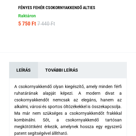
FÉNYES FEHÉR CSOKORNYAKKENDŐ ALTIES
HA
AL
Raktáron
Ra
5 750 Ft
7 440 Ft
5 
LEÍRÁS
TOVÁBBI LEÍRÁS
A csokornyakkendő olyan kiegészítő, amely minden férfi
ruhatárának alapját képezi.
A modern divat
a
csokornyakkendőt nemcsak az elegáns, hanem az
alkalmi, városi és sportos öltözékekkel is összekapcsolja.
Ma már nem szükséges a csokornyakkendőt frakkkal
kombinálni. Sőt, a csokornyakkendő tartósan
megkötöttként érkezik, amelynek hossza egy egyszerű
patent segítségével állítható.