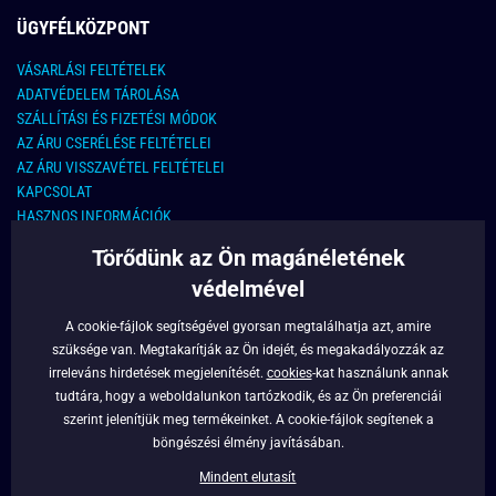
ÜGYFÉLKÖZPONT
VÁSARLÁSI FELTÉTELEK
ADATVÉDELEM TÁROLÁSA
SZÁLLÍTÁSI ÉS FIZETÉSI MÓDOK
AZ ÁRU CSERÉLÉSE FELTÉTELEI
AZ ÁRU VISSZAVÉTEL FELTÉTELEI
KAPCSOLAT
HASZNOS INFORMÁCIÓK
Törődünk az Ön magánéletének
KAPCSOLAT
védelmével
E-MAIL CÍM:
info@legyferfi.hu
A cookie-fájlok segítségével gyorsan megtalálhatja azt, amire
szüksége van. Megtakarítják az Ön idejét, és megakadályozzák az
FONTOS INFORMÁCIÓK
irreleváns hirdetések megjelenítését.
cookies
-kat használunk annak
tudtára, hogy a weboldalunkon tartózkodik, és az Ön preferenciái
RÓLUNK
szerint jelenítjük meg termékeinket. A cookie-fájlok segítenek a
BLOG
böngészési élmény javításában.
FACEBOOK
Mindent elutasít