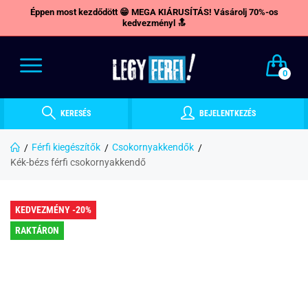
Éppen most kezdődött 😁 MEGA KIÁRUSÍTÁS! Vásárolj 70%-os
kedvezményl 🔝
0
KERESÉS
BEJELENTKEZÉS
Férfi kiegészítők
Csokornyakkendők
Kék-bézs férfi csokornyakkendő
KEDVEZMÉNY -20%
RAKTÁRON