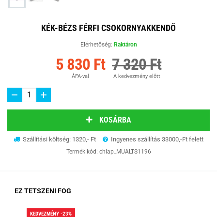
KÉK-BÉZS FÉRFI CSOKORNYAKKENDŐ
Elérhetőség:
Raktáron
5 830 Ft
7 320 Ft
ÁFA-val
A kedvezmény előtt
KOSÁRBA
Szállítási költség: 1320,- Ft
Ingyenes szállítás 33000,-Ft felett
Termék kód:
chlap_MUALTS1196
EZ TETSZENI FOG
KEDVEZMÉNY -23%
KED