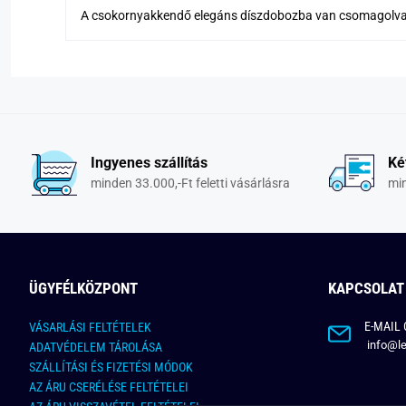
A csokornyakkendő elegáns díszdobozba van csomagolva
Ingyenes szállítás
Ké
minden 33.000,-Ft feletti vásárlásra
min
ÜGYFÉLKÖZPONT
KAPCSOLAT
E-MAIL 
VÁSARLÁSI FELTÉTELEK
info@le
ADATVÉDELEM TÁROLÁSA
SZÁLLÍTÁSI ÉS FIZETÉSI MÓDOK
AZ ÁRU CSERÉLÉSE FELTÉTELEI