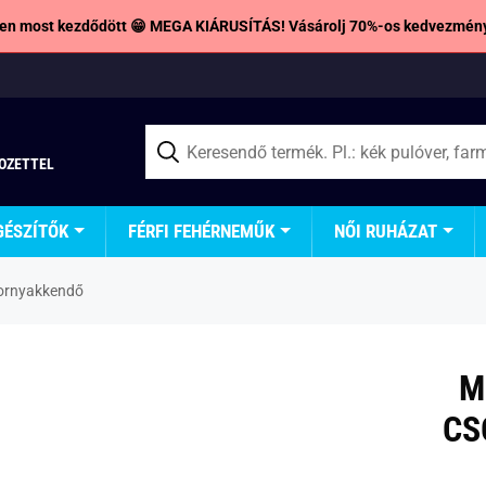
en most kezdődött 😁 MEGA KIÁRUSÍTÁS! Vásárolj 70%-os kedvezmény
TOZETTEL
GÉSZÍTŐK
FÉRFI FEHÉRNEMŰK
NŐI RUHÁZAT
kornyakkendő
M
CS