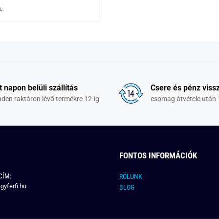
.
t napon belüli szállítás
Csere és pénz vissz
den raktáron lévő termékre 12-ig
csomag átvétele után 
FONTOS INFORMÁCIÓK
CÍM:
RÓLUNK
gyferfi.hu
BLOG