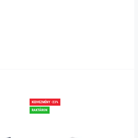
KEDVEZMÉNY -23%
KEDVEZ
RAKTÁRON
RAKTÁR