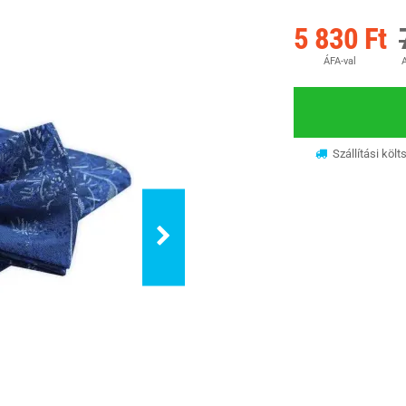
5 830 Ft
ÁFA-val
A
Szállítási költ