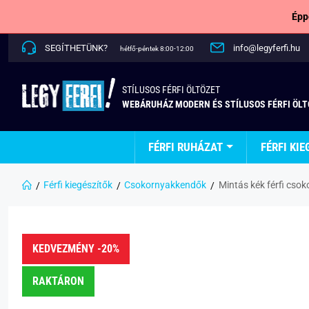
Épp
SEGÍTHETÜNK?
info@legyferfi.hu
hétfő-péntek 8:00-12:00
STÍLUSOS FÉRFI ÖLTÖZET
WEBÁRUHÁZ MODERN ÉS STÍLUSOS FÉRFI ÖL
FÉRFI RUHÁZAT
FÉRFI KIE
Férfi kiegészítők
Csokornyakkendők
Mintás kék férfi cso
KEDVEZMÉNY -20%
RAKTÁRON