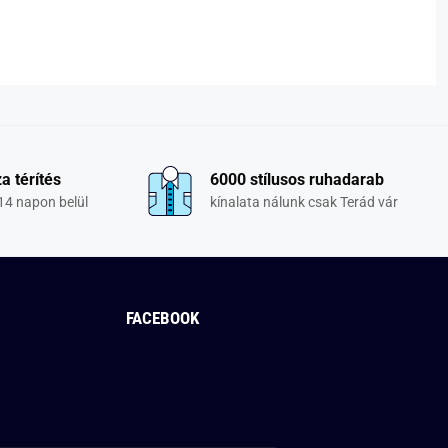
a térítés
6000 stílusos ruhadarab
14 napon belül
kínalata nálunk csak Terád vár
FACEBOOK