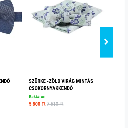
ENDŐ
SZÜRKE -ZÖLD VIRÁG MINTÁS
MUST
CSOKORNYAKKENDŐ
CSOK
Raktáron
Raktá
5 800 Ft
7 510 Ft
5 720