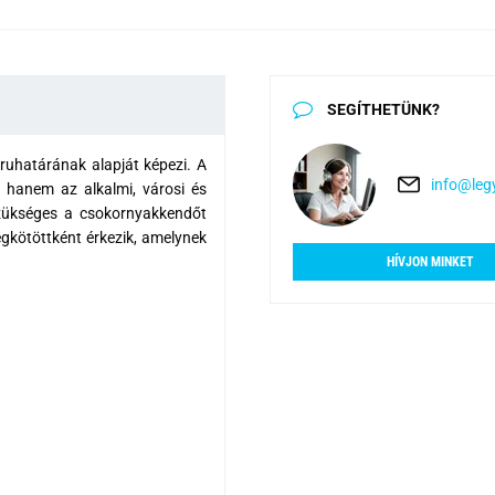
SEGÍTHETÜNK?
 ruhatárának alapját képezi.
A
info@legy
hanem az alkalmi, városi és
szükséges a csokornyakkendőt
gkötöttként érkezik, amelynek
HÍVJON MINKET