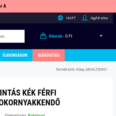
l 🔝
HU/FT
Ügyfél zóna
0
darab
-
0 Ft
ÚJDONSÁGOK
KIÁRÚSÍTÁS
Termék kód:
chlap_MUALTS0921
INTÁS KÉK FÉRFI
OKORNYAKKENDŐ
Elérhetőség:
Raktáron