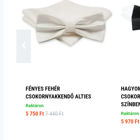
FÉNYES FEHÉR
HAGYO
CSOKORNYAKKENDŐ ALTIES
CSOKOR
SZÍNBEN
Raktáron
5 750 Ft
7 440 Ft
Raktáron
5 970 Ft