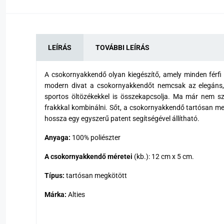
LEÍRÁS
TOVÁBBI LEÍRÁS
A csokornyakkendő olyan kiegészítő, amely minden férfi
modern divat
a csokornyakkendőt nemcsak az elegáns, 
sportos öltözékekkel is összekapcsolja. Ma már nem 
frakkkal kombinálni. Sőt, a csokornyakkendő tartósan me
hossza egy egyszerű patent segítségével állítható.
Anyaga:
100% poliészter
A csokornyakkendő méretei
(kb.): 12 cm x 5 cm.
Típus:
tartósan megkötött
Márka:
Alties