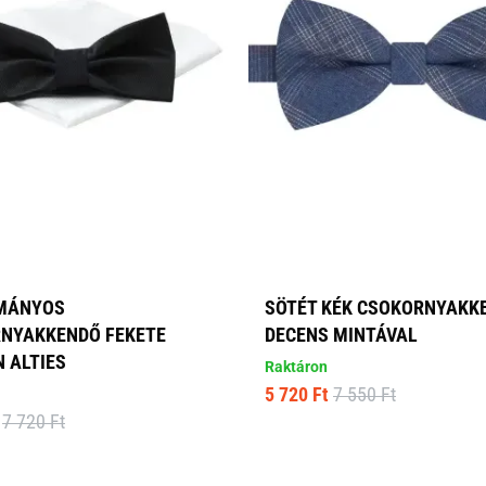
MÁNYOS
SÖTÉT KÉK CSOKORNYAKK
NYAKKENDŐ FEKETE
DECENS MINTÁVAL
 ALTIES
Raktáron
5 720 Ft
7 550 Ft
7 720 Ft