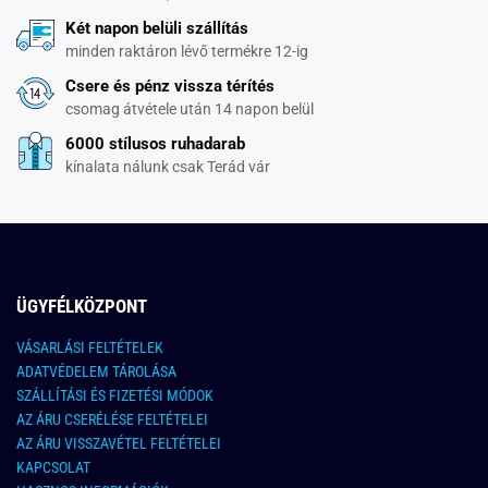
Két napon belüli szállítás
minden raktáron lévő termékre 12-ig
Csere és pénz vissza térítés
csomag átvétele után 14 napon belül
6000 stílusos ruhadarab
kínalata nálunk csak Terád vár
ÜGYFÉLKÖZPONT
VÁSARLÁSI FELTÉTELEK
ADATVÉDELEM TÁROLÁSA
SZÁLLÍTÁSI ÉS FIZETÉSI MÓDOK
AZ ÁRU CSERÉLÉSE FELTÉTELEI
AZ ÁRU VISSZAVÉTEL FELTÉTELEI
KAPCSOLAT