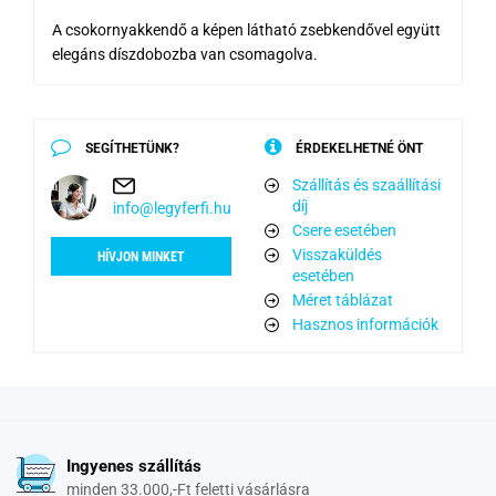
A csokornyakkendő a képen látható zsebkendővel együtt
elegáns díszdobozba van csomagolva.
SEGÍTHETÜNK?
ÉRDEKELHETNÉ ÖNT
Szállítás és szaállítási
díj
info@legyferfi.hu
Csere esetében
Visszaküldés
HÍVJON MINKET
esetében
Méret táblázat
Hasznos információk
Ingyenes szállítás
minden 33.000,-Ft feletti vásárlásra