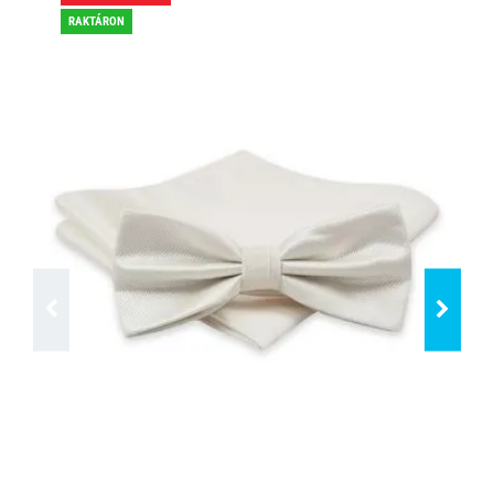
RAKTÁRON
RA