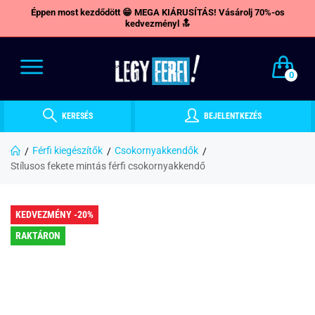
Éppen most kezdődött 😁 MEGA KIÁRUSÍTÁS! Vásárolj 70%-os
kedvezményl 🔝
0
KERESÉS
BEJELENTKEZÉS
Férfi kiegészítők
Csokornyakkendők
Stílusos fekete mintás férfi csokornyakkendő
KEDVEZMÉNY -20%
RAKTÁRON