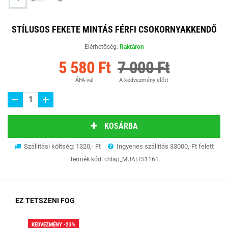
STÍLUSOS FEKETE MINTÁS FÉRFI CSOKORNYAKKENDŐ
Elérhetőség:
Raktáron
5 580 Ft
7 000 Ft
ÁFA-val
A kedvezmény előtt
KOSÁRBA
Szállítási költség: 1320,- Ft
Ingyenes szállítás 33000,-Ft felett
Termék kód:
chlap_MUALTS1161
EZ TETSZENI FOG
KEDVEZMÉNY -23%
KED