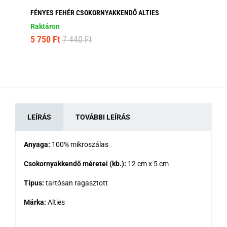
FÉNYES FEHÉR CSOKORNYAKKENDŐ ALTIES
HA
AL
Raktáron
Ra
5 750 Ft
7 440 Ft
5 
LEÍRÁS
TOVÁBBI LEÍRÁS
Anyaga:
100% mikroszálas
Csokornyakkendő méretei (kb.):
12 cm x 5 cm
Típus:
tartósan ragasztott
Márka:
Alties