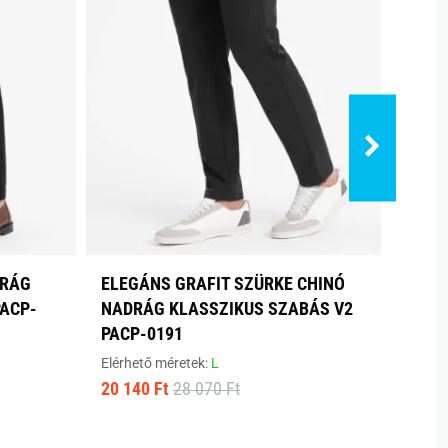
DRÁG
ELEGÁNS GRAFIT SZÜRKE CHINÓ
ELEG
ACP-
NADRÁG KLASSZIKUS SZABÁS V2
KLAS
PACP-0191
0191
Elérhető méretek:
L
Elérhe
20 140 Ft
28 070 Ft
19 18