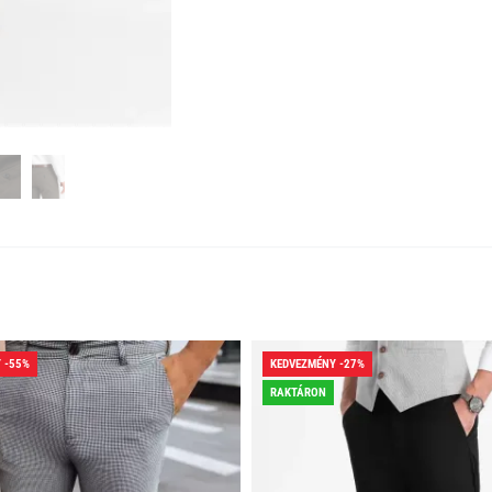
 -55%
KEDVEZMÉNY -27%
RAKTÁRON