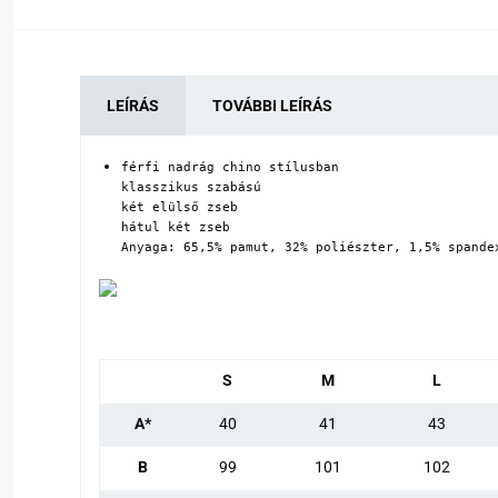
LEÍRÁS
TOVÁBBI LEÍRÁS
férfi nadrág chino stílusban

klasszikus szabású

két elülső zseb

hátul két zseb

Anyaga: 65,5% pamut, 32% poliészter, 1,5% spande
S
M
L
A*
40
41
43
B
99
101
102