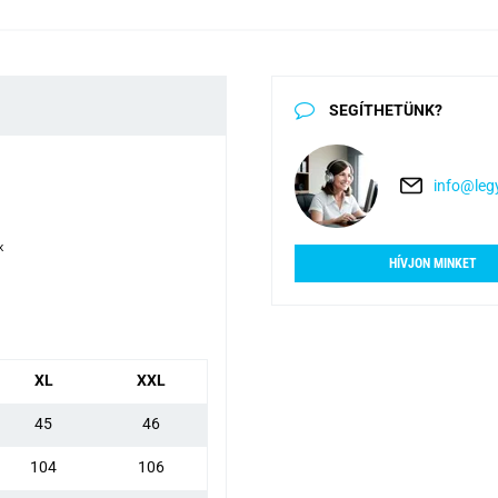
SEGÍTHETÜNK?
info@legy
x
HÍVJON MINKET
XL
XXL
45
46
104
106