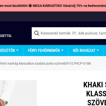
en most kezdődött 😁 MEGA KIÁRUSÍTÁS! Vásárolj 70%-os kedvezmény
TOZETTEL
GÉSZÍTŐK
FÉRFI FEHÉRNEMŰK
NŐI RUHÁZAT
 chinó nadrág klasszikus szabás puha szövetből V2 PACP-0188
KHAKI 
KLASS
SZÖV