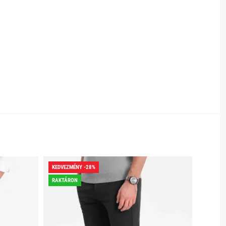
KEDVEZMÉNY -28%
KEDVEZ
RAKTÁRON
RAKTÁR