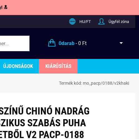
l 🔝
HU/FT
Ügyfél zóna
0
darab
-
0 Ft
ÚJDONSÁGOK
KIÁRÚSÍTÁS
Termék kód:
mo_pacp/0188/v2khaki
SZÍNŰ CHINÓ NADRÁG
ZIKUS SZABÁS PUHA
ETBŐL V2 PACP-0188