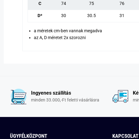
C
74
75
76
D*
30
30.5
31
a méretek cm-ben vannak megadva
az A, D méretet 2x szorozni
Ingyenes szállítás
Ké
minden 33.000,-Ft feletti vásárlásra
min
ÜGYFÉLKÖZPONT
KAPCSOLAT