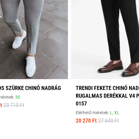
OS SZÜRKE CHINÓ NADRÁG
TRENDI FEKETE CHINÓ NA
RUGALMAS DERÉKKAL V4 P
méretek:
30
0157
t
23 710 Ft
Elérhető méretek:
L,
XL
20 270 Ft
27 640 Ft