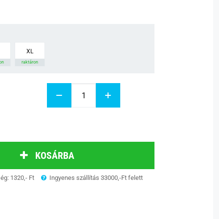
XL
on
raktáron
KOSÁRBA
ség: 1320,- Ft
Ingyenes szállítás 33000,-Ft felett