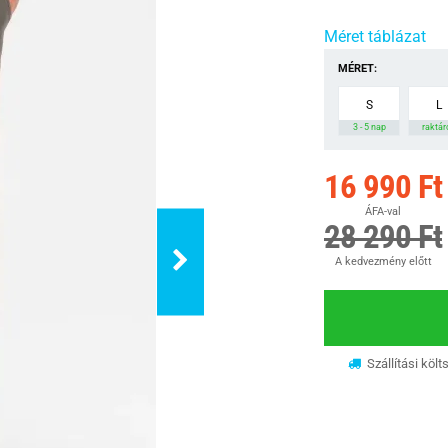
Méret táblázat
MÉRET:
S
L
3 - 5 nap
raktár
16 990 Ft
ÁFA-val
28 290 Ft
A kedvezmény előtt
Szállítási költ