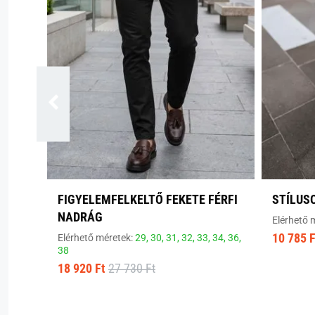
FIGYELEMFELKELTŐ FEKETE FÉRFI
STÍLUS
NADRÁG
Elérhető 
10 785 F
Elérhető méretek:
29,
30,
31,
32,
33,
34,
36,
38
18 920 Ft
27 730 Ft