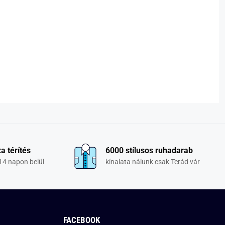
a térítés
6000 stílusos ruhadarab
14 napon belül
kínalata nálunk csak Terád vár
FACEBOOK