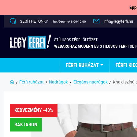
Épp
SEGÍTHETÜNK?
info@legyferfi.hu
hétfő-péntek 8:00-12:00
STÍLUSOS FÉRFI ÖLTÖZET
WEBÁRUHÁZ MODERN ÉS STÍLUSOS FÉRFI ÖL
FÉRFI RUHÁZAT
FÉRFI KIE
Férfi ruházat
Nadrágok
Elegáns nadrágok
Khaki színű
KEDVEZMÉNY -40%
RAKTÁRON