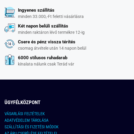
Ingyenes szállítás
minden 33.000,-Ft feletti vásárlásra
Két napon belüli szállítás
minden raktáron lévő termékre 12-ig
Csere és pénz vissza térítés
csomag átvétele után 14 napon belül
6000 stílusos ruhadarab
kínalata nálunk csak Terád vár
ÜGYFÉLKÖZPONT
VÁSARLÁSI FELTÉTELEK
ADATVÉDELEM TÁROLÁSA
SZÁLLÍTÁSI ÉS FIZETÉSI MÓDOK
AZ ÁRU CSERÉLÉSE FELTÉTELEI