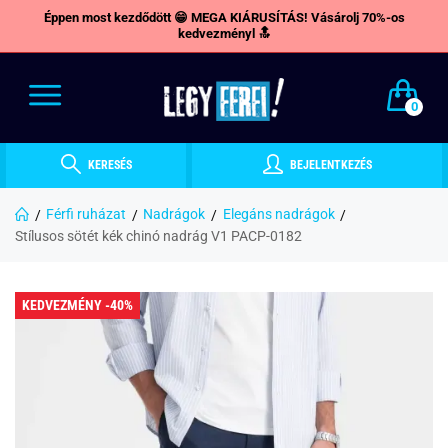
Éppen most kezdődött 😁 MEGA KIÁRUSÍTÁS! Vásárolj 70%-os
kedvezményl 🔝
0
KERESÉS
BEJELENTKEZÉS
Férfi ruházat
Nadrágok
Elegáns nadrágok
Stílusos sötét kék chinó nadrág V1 PACP-0182
KEDVEZMÉNY -40%