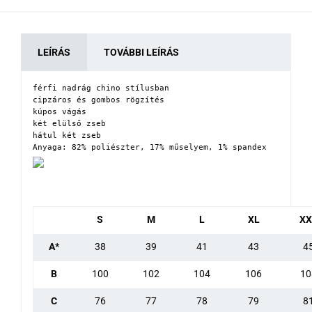
LEÍRÁS
TOVÁBBI LEÍRÁS
férfi nadrág chino stílusban

cipzáros és gombos rögzítés

kúpos vágás

két elülső zseb

hátul két zseb

Anyaga: 82% poliészter, 17% műselyem, 1% spandex
S
M
L
XL
XX
A*
38
39
41
43
4
B
100
102
104
106
10
C
76
77
78
79
8