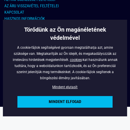
AZ ÁRU VISSZAVÉTEL FELTÉTELEI
KAPCSOLAT
HASZNOS INFORMÁCIÓK
Törődünk az Ön magánéletének
KAPCSOLAT
védelmével
E-MAIL CÍM:
info@legyferfi.hu
A cookie-fájlok segítségével gyorsan megtalálhatja azt, amire
szüksége van. Megtakarítják az Ön idejét, és megakadályozzák az
FONTOS INFORMÁCIÓK
irreleváns hirdetések megjelenítését.
cookies
-kat használunk annak
tudtára, hogy a weboldalunkon tartózkodik, és az Ön preferenciái
RÓLUNK
szerint jelenítjük meg termékeinket. A cookie-fájlok segítenek a
BLOG
böngészési élmény javításában.
FACEBOOK
Mindent elutasít
MINDENT ELFOGAD
Copyright © 2022 - Legyferfi.hu
Powered by
Simplia.cz
.