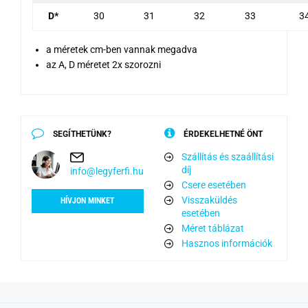
D*
30
31
32
33
3
a méretek cm-ben vannak megadva
az A, D méretet 2x szorozni
SEGÍTHETÜNK?
ÉRDEKELHETNÉ ÖNT
Szállítás és szaállítási
díj
info@legyferfi.hu
Csere esetében
Visszaküldés
HÍVJON MINKET
esetében
Méret táblázat
Hasznos információk