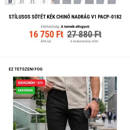
STÍLUSOS SÖTÉT KÉK CHINÓ NADRÁG V1 PACP-0182
Elérhetőség:
A termék elfogyott
16 750 Ft
27 880 Ft
ÁFA-val
A kedvezmény előtt
EZ TETSZENI FOG
KEDVEZMÉNY -32%
KED
RAKTÁRON
RA