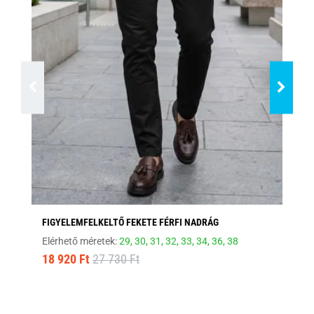
FIGYELEMFELKELTŐ FEKETE FÉRFI NADRÁG
ST
Elérhető méretek:
29,
30,
31,
32,
33,
34,
36,
38
Elé
18 920 Ft
27 730 Ft
10