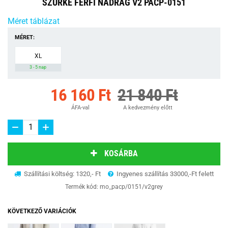
SZÜRKE FÉRFI NADRÁG V2 PACP-0151
Méret táblázat
MÉRET:
XL
3 - 5 nap
16 160 Ft
21 840 Ft
ÁFA-val
A kedvezmény előtt
KOSÁRBA
Szállítási költség: 1320,- Ft
Ingyenes szállítás 33000,-Ft felett
Termék kód:
mo_pacp/0151/v2grey
KÖVETKEZŐ VARIÁCIÓK