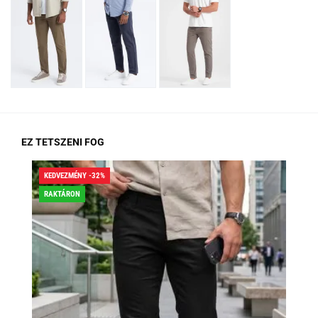
EZ TETSZENI FOG
KEDVEZMÉNY -32%
KED
RAKTÁRON
RA