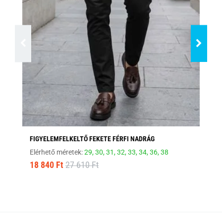
FIGYELEMFELKELTŐ FEKETE FÉRFI NADRÁG
ST
Elérhető méretek:
29,
30,
31,
32,
33,
34,
36,
38
Elé
18 840 Ft
27 610 Ft
10