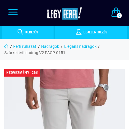
0
KERESÉS
BEJELENTKEZÉS
Férfi ruházat
Nadrágok
Elegáns nadrágok
Szürke férfi nadrág V2 PACP-0151
KEDVEZMÉNY -26%