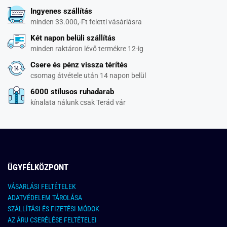
Ingyenes szállítás
minden 33.000,-Ft feletti vásárlásra
Két napon belüli szállítás
minden raktáron lévő termékre 12-ig
Csere és pénz vissza térítés
csomag átvétele után 14 napon belül
6000 stílusos ruhadarab
kínalata nálunk csak Terád vár
ÜGYFÉLKÖZPONT
VÁSARLÁSI FELTÉTELEK
ADATVÉDELEM TÁROLÁSA
SZÁLLÍTÁSI ÉS FIZETÉSI MÓDOK
AZ ÁRU CSERÉLÉSE FELTÉTELEI