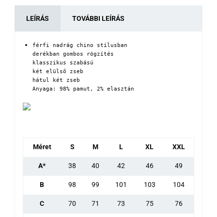
LEÍRÁS
TOVÁBBI LEÍRÁS
férfi nadrág chino stílusban

derékban gombos rögzítés

klasszikus szabású

két elülső zseb

hátul két zseb

Anyaga: 98% pamut, 2% elasztán
Méret
S
M
L
XL
XXL
A*
38
40
42
46
49
B
98
99
101
103
104
C
70
71
73
75
76