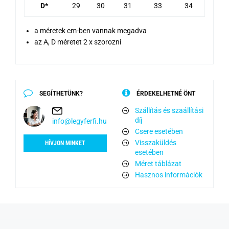
D*
29
30
31
33
34
a méretek cm-ben vannak megadva
az A, D méretet 2 x szorozni
SEGÍTHETÜNK?
ÉRDEKELHETNÉ ÖNT
Szállítás és szaállítási
díj
info@legyferfi.hu
Csere esetében
Visszaküldés
HÍVJON MINKET
esetében
Méret táblázat
Hasznos információk