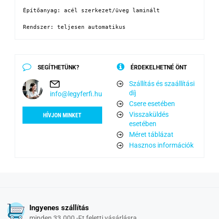
Építőanyag: acél szerkezet/üveg laminált 

Rendszer: teljesen automatikus
SEGÍTHETÜNK?
ÉRDEKELHETNÉ ÖNT
Szállítás és szaállítási
díj
info@legyferfi.hu
Csere esetében
Visszaküldés
HÍVJON MINKET
esetében
Méret táblázat
Hasznos információk
Ingyenes szállítás
minden 33.000,-Ft feletti vásárlásra