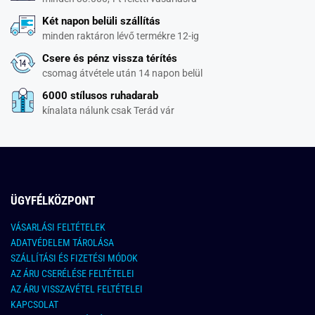
Két napon belüli szállítás
minden raktáron lévő termékre 12-ig
Csere és pénz vissza térítés
csomag átvétele után 14 napon belül
6000 stílusos ruhadarab
kínalata nálunk csak Terád vár
ÜGYFÉLKÖZPONT
VÁSARLÁSI FELTÉTELEK
ADATVÉDELEM TÁROLÁSA
SZÁLLÍTÁSI ÉS FIZETÉSI MÓDOK
AZ ÁRU CSERÉLÉSE FELTÉTELEI
AZ ÁRU VISSZAVÉTEL FELTÉTELEI
KAPCSOLAT