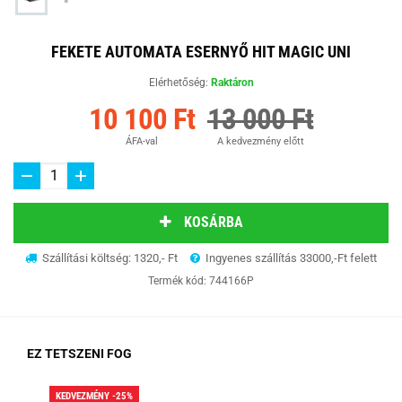
FEKETE AUTOMATA ESERNYŐ HIT MAGIC UNI
Elérhetőség:
Raktáron
10 100 Ft
13 000 Ft
ÁFA-val
A kedvezmény előtt
KOSÁRBA
Szállítási költség: 1320,- Ft
Ingyenes szállítás 33000,-Ft felett
Termék kód:
744166P
EZ TETSZENI FOG
KEDVEZMÉNY -25%
KED