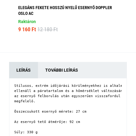
ELEGÁNS FEKETE HOSSZÚ NYELŰ ESERNYŐ DOPPLER
FE
OSLO AC
Ra
Raktáron
6 
9 160 Ft
12 180 Ft
LEÍRÁS
TOVÁBBI LEÍRÁS
Stílusos, extrém időjárási körülményekhez is alkalmas ese
ellenáll a páratartalom és a hőmérséklet változásának. A 
az esernyő felborulás után egyszerűen visszafordul eredet
megfelelő.

Összecsukott esernyő mérete: 27 cm

Az esernyő tető átmérője: 92 cm

Súly: 330 g
