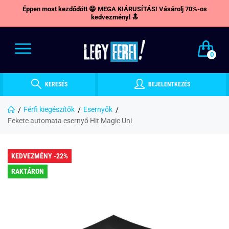
Éppen most kezdődött 😁 MEGA KIÁRUSÍTÁS! Vásárolj 70%-os
kedvezményl 🔝
0
KERESÉS
BEJELENTKEZÉS
Férfi kiegészítők
Esernyők
Fekete automata esernyő Hit Magic Uni
KEDVEZMÉNY -22%
RAKTÁRON