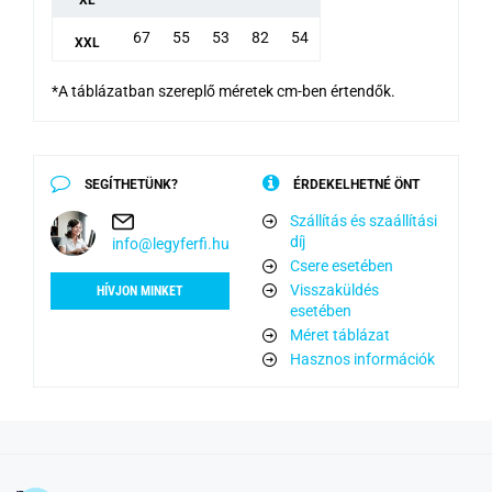
XL
67
55
53
82
54
XXL
*A táblázatban szereplő méretek cm-ben értendők.
SEGÍTHETÜNK?
ÉRDEKELHETNÉ ÖNT
Szállítás és szaállítási
díj
info@legyferfi.hu
Csere esetében
Visszaküldés
HÍVJON MINKET
esetében
Méret táblázat
Hasznos információk