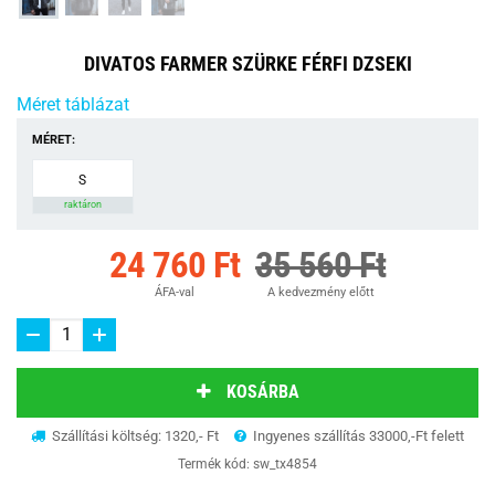
DIVATOS FARMER SZÜRKE FÉRFI DZSEKI
Méret táblázat
MÉRET:
S
raktáron
24 760 Ft
35 560 Ft
ÁFA-val
A kedvezmény előtt
KOSÁRBA
Szállítási költség: 1320,- Ft
Ingyenes szállítás 33000,-Ft felett
Termék kód:
sw_tx4854