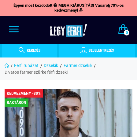
Éppen most kezdődött 😁 MEGA KIÁRUSÍTÁS! Vásárolj 70%-os
kedvezményl 🔝
0
KERESÉS
BEJELENTKEZÉS
Férfi ruházat
Dzsekik
Farmer dzsekik
Divatos farmer szürke férfi dzseki
KEDVEZMÉNY -30%
RAKTÁRON