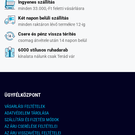
Ingyenes szállítás
minden 33.000,-Ft feletti vásárlásra
Két napon belüli szállítás
minden raktáron lévő termékre 12-ig
Csere és pénz vissza térítés
csomag átvétele után 14 napon belül
6000 stílusos ruhadarab
kínalata nálunk csak Terád vár
ÜGYFÉLKÖZPONT
VÁSARLÁSI FELTÉTELEK
ADATVÉDELEM TÁROLÁSA
SZÁLLÍTÁSI ÉS FIZETÉSI MÓDOK
AZ ÁRU CSERÉLÉSE FELTÉTELEI
AZ ÁRU VISSZAVÉTEL FELTÉTELEI