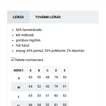
LEÍRÁS
TOVÁBBI LEÍRÁS
férfi farmerdzseki
két mellzseb
gombos rögzítés
folt hátul
anyag: 65% pamut, 33% poliészter, 2% elasztán.
MÉRET:
A
B
C
D
E
63
50
48
78
50
S
64
52
50
79
51
M
65
53
51
80
52
L
66
54
52
81
53