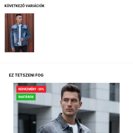
KÖVETKEZŐ VARIÁCIÓK
EZ TETSZENI FOG
KEDVEZMÉNY -30%
KED
RAKTÁRON
RA