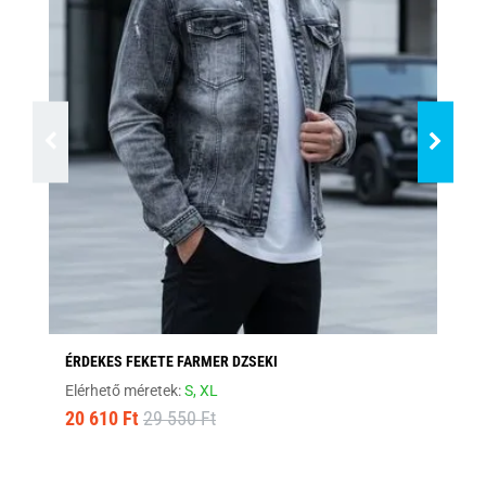
ÉRDEKES FEKETE FARMER DZSEKI
MO
Elérhető méretek:
S,
XL
Elé
20 610 Ft
29 550 Ft
18