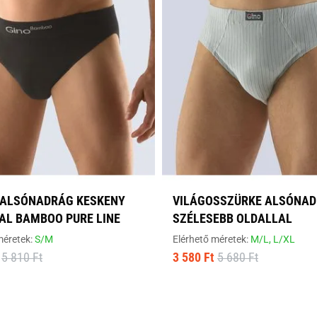
 ALSÓNADRÁG KESKENY
VILÁGOSSZÜRKE ALSÓNA
AL BAMBOO PURE LINE
SZÉLESEBB OLDALLAL
méretek:
S/M
Elérhető méretek:
M/L,
L/XL
5 810 Ft
3 580 Ft
5 680 Ft