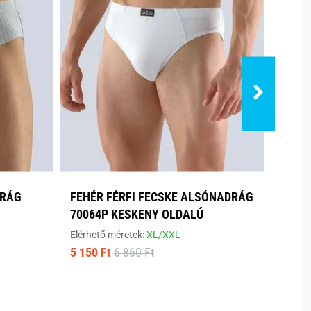
DRÁG
FEHÉR FÉRFI FECSKE ALSÓNADRÁG
SÖTÉ
70064P KESKENY OLDALÚ
ALSÓ
Elérhető méretek:
XL/XXL
Elérhe
5 150 Ft
6 860 Ft
4 430