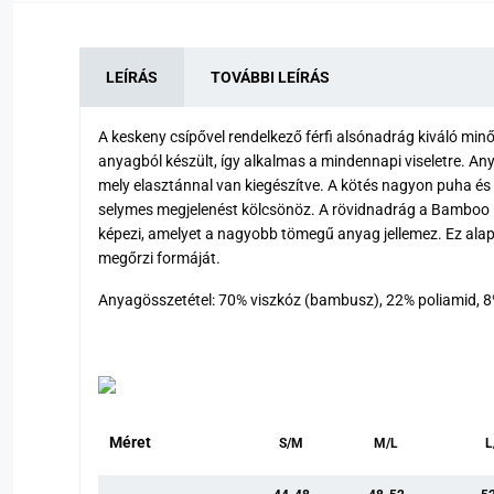
LEÍRÁS
TOVÁBBI LEÍRÁS
A keskeny csípővel rendelkező férfi alsónadrág kiváló mi
anyagból készült, így alkalmas a mindennapi viseletre. A
mely elasztánnal van kiegészítve. A kötés nagyon puha és 
selymes megjelenést kölcsönöz. A rövidnadrág a Bamboo P
képezi, amelyet a nagyobb tömegű anyag jellemez. Ez alap
megőrzi formáját.
Anyagösszetétel: 70% viszkóz (bambusz), 22% poliamid, 8
Méret
S/M
M/L
L