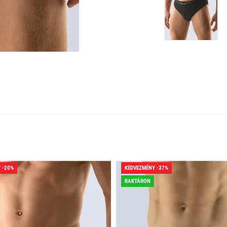
 -20%
KEDVEZMÉNY -37%
RAKTÁRON