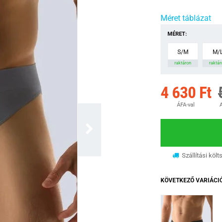
Méret táblázat
MÉRET:
S/M
M/
raktáron
raktár
4 630 Ft
ÁFA-val
A
Szállítási költ
KÖVETKEZŐ VARIÁCI