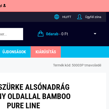
l 🔝
HU/FT
Ügyfél zóna
0
darab
-
0 Ft
ÚJDONSÁGOK
KIÁRÚSÍTÁS
Termék kód:
50003P tmavošedé
SZÜRKE ALSÓNADRÁG
NY OLDALLAL BAMBOO
PURE LINE