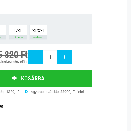
L
L/XL
XL/XXL
on
raktáron
raktáron
5 820 Ft
 kedvezmény előtt
KOSÁRBA
ség: 1320,- Ft
Ingyenes szállítás 33000,-Ft felett
ÓK