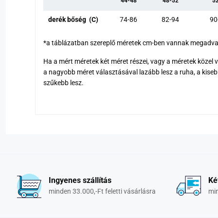
44-48
48-52
5
derék bőség (C)
74-86
82-94
90
*a táblázatban szereplő méretek cm-ben vannak megadv
Ha a mért méretek két méret részei, vagy a méretek közel
a nagyobb méret választásával lazább lesz a ruha, a kise
szűkebb lesz.
Ingyenes szállítás
Ké
minden 33.000,-Ft feletti vásárlásra
min