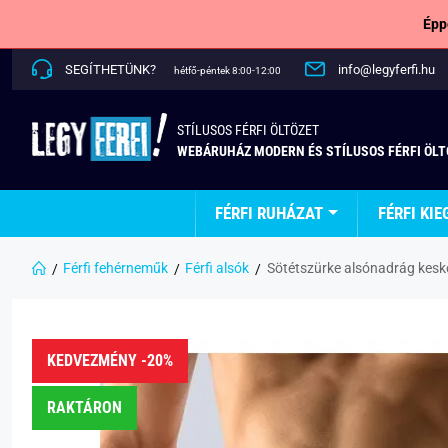
Épp
SEGÍTHETÜNK?
info@legyferfi.hu
hétfő-péntek 8:00-12:00
STÍLUSOS FÉRFI ÖLTÖZET
WEBÁRUHÁZ MODERN ÉS STÍLUSOS FÉRFI ÖL
FÉRFI RUHÁZAT
FÉRFI KIE
Férfi fehérneműk
Férfi alsók
Sötétszürke alsónadrág kesk
KEDVEZMÉNY -20%
RAKTÁRON