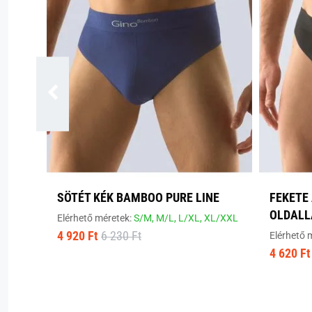
SÖTÉT KÉK BAMBOO PURE LINE
FEKETE
OLDALL
Elérhető méretek:
S/M,
M/L,
L/XL,
XL/XXL
4 920 Ft
6 230 Ft
Elérhető 
4 620 Ft