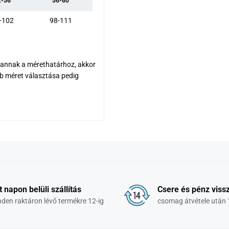
2-56
56-60
-102
98-111
a
 vannak a mérethatárhoz, akkor
bb méret választása pedig
t napon belüli szállítás
Csere és pénz vissz
den raktáron lévő termékre 12-ig
csomag átvétele után 