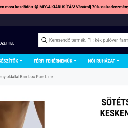
en most kezdődött 😁 MEGA KIÁRUSÍTÁS! Vásárolj 70%-os kedvezmény
TOZETTEL
GÉSZÍTŐK
FÉRFI FEHÉRNEMŰK
NŐI RUHÁZAT
eny oldallal Bamboo Pure Line
SÖTÉT
KESKE