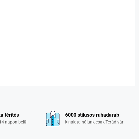
a térítés
6000 stílusos ruhadarab
14 napon belül
kínalata nálunk csak Terád vár