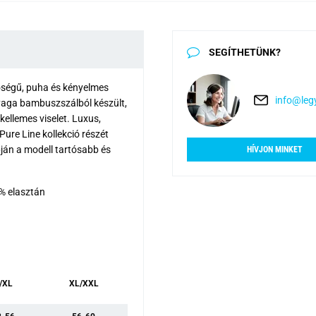
SEGÍTHETÜNK?
nőségű, puha és kényelmes
info@legy
nyaga bambuszszálból készült,
kellemes viselet. Luxus,
ure Line kollekció részét
ján a modell tartósabb és
HÍVJON MINKET
% elasztán
/XL
XL/XXL