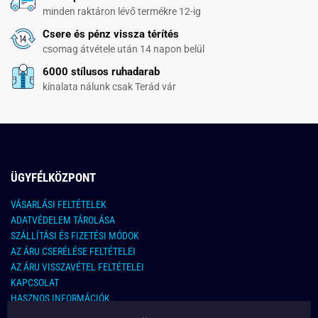
minden raktáron lévő termékre 12-ig
Csere és pénz vissza térítés
csomag átvétele után 14 napon belül
6000 stílusos ruhadarab
kínalata nálunk csak Terád vár
ÜGYFÉLKÖZPONT
VÁSARLÁSI FELTÉTELEK
ADATVÉDELEM TÁROLÁSA
SZÁLLÍTÁSI ÉS FIZETÉSI MÓDOK
AZ ÁRU CSERÉLÉSE FELTÉTELEI
AZ ÁRU VISSZAVÉTEL FELTÉTELEI
KAPCSOLAT
HASZNOS INFORMÁCIÓK