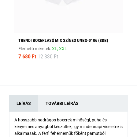
TRENDI BOXERLASÓ MIX SZÍNES UNBO-0106 (3DB)
KÉ
Elérhető méretek:
XL,
XXL
Elé
7 680 Ft
12 830 Ft
5 
LEÍRÁS
TOVÁBBI LEÍRÁS
A hosszabb nadrágos boxerek minőségi, puha és
kényelmes anyagból készültek, így mindennapi viseletre is
alkalmasak. A férfi fehérneműk főként pamutból