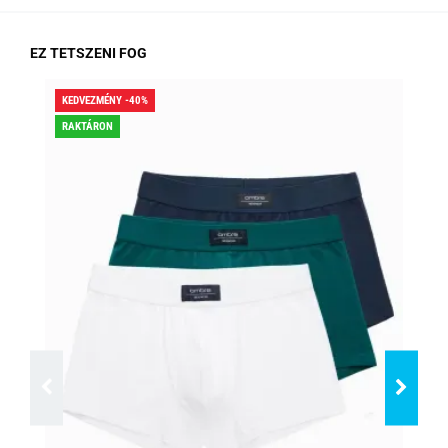
EZ TETSZENI FOG
KEDVEZMÉNY -40%
KED
RAKTÁRON
RA