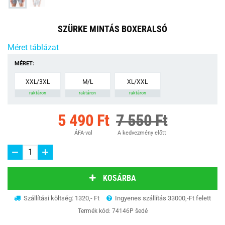
SZÜRKE MINTÁS BOXERALSÓ
Méret táblázat
MÉRET:
XXL/3XL
M/L
XL/XXL
raktáron
raktáron
raktáron
5 490 Ft
7 550 Ft
ÁFA-val
A kedvezmény előtt
KOSÁRBA
Szállítási költség: 1320,- Ft
Ingyenes szállítás 33000,-Ft felett
Termék kód:
74146P šedé