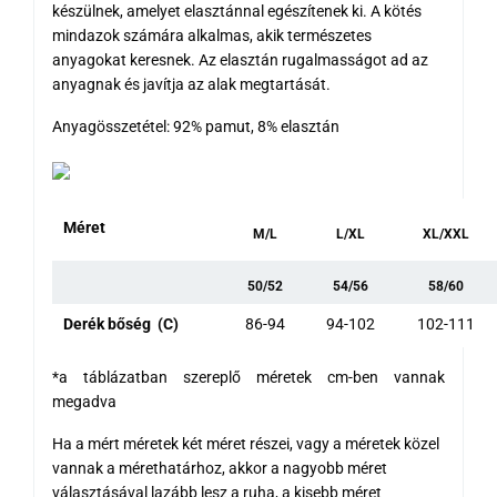
készülnek, amelyet elasztánnal egészítenek ki. A kötés
mindazok számára alkalmas, akik természetes
anyagokat keresnek. Az elasztán rugalmasságot ad az
anyagnak és javítja az alak megtartását.
Anyagösszetétel: 92% pamut, 8% elasztán
Méret
M/L
L/XL
XL/XXL
50/52
54/56
58/60
Derék bőség (C)
86-94
94-102
102-111
*a táblázatban szereplő méretek cm-ben vannak
megadva
Ha a mért méretek két méret részei, vagy a méretek közel
vannak a mérethatárhoz, akkor a nagyobb méret
választásával lazább lesz a ruha, a kisebb méret