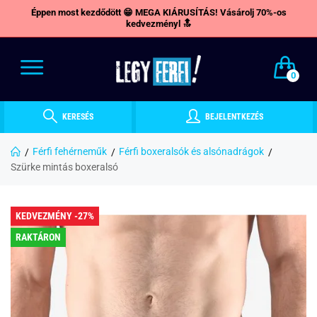
Éppen most kezdődött 😁 MEGA KIÁRUSÍTÁS! Vásárolj 70%-os
kedvezményl 🔝
0
KERESÉS
BEJELENTKEZÉS
Férfi fehérneműk
Férfi boxeralsók és alsónadrágok
Szürke mintás boxeralsó
KEDVEZMÉNY -27%
RAKTÁRON