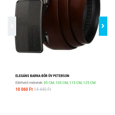
ELEGÁNS BARNA BŐR ÖV PETERSON
HA
Elérhető méretek:
95 CM,
105 CM,
115 CM,
125 CM
Elé
10 060 Ft
14 440 Ft
12