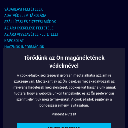
VÁSARLÁSI FELTÉTELEK
ADATVÉDELEM TÁROLÁSA
SZÁLLÍTÁSI ÉS FIZETÉSI MÓDOK
AZ ÁRU CSERÉLÉSE FELTÉTELEI
AZ ÁRU VISSZAVÉTEL FELTÉTELEI
KAPCSOLAT
HASZNOS INFORMÁCIÓK
Törődünk az Ön magánéletének
KAPCSOLAT
védelmével
E-MAIL CÍM:
info@legyferfi.hu
A cookie-fájlok segítségével gyorsan megtalálhatja azt, amire
szüksége van. Megtakarítják az Ön idejét, és megakadályozzák az
FONTOS INFORMÁCIÓK
irreleváns hirdetések megjelenítését.
cookies
-kat használunk annak
tudtára, hogy a weboldalunkon tartózkodik, és az Ön preferenciái
RÓLUNK
szerint jelenítjük meg termékeinket. A cookie-fájlok segítenek a
BLOG
böngészési élmény javításában.
FACEBOOK
Mindent elutasít