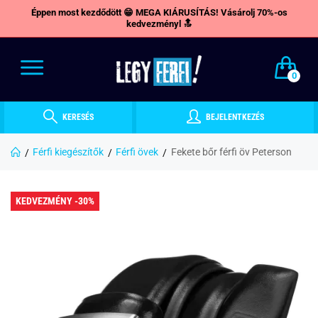
Éppen most kezdődött 😁 MEGA KIÁRUSÍTÁS! Vásárolj 70%-os
kedvezményl 🔝
0
KERESÉS
BEJELENTKEZÉS
Férfi kiegészítők
Férfi övek
Fekete bőr férfi öv Peterson
KEDVEZMÉNY -30%