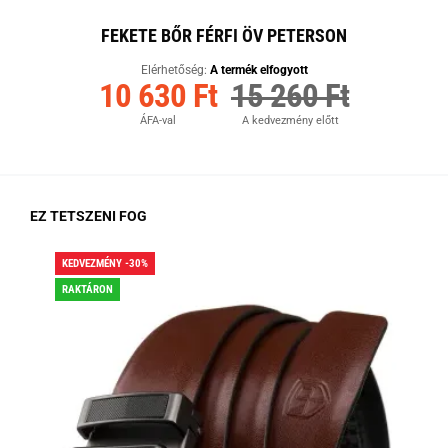
FEKETE BŐR FÉRFI ÖV PETERSON
Elérhetőség:
A termék elfogyott
10 630 Ft
15 260 Ft
ÁFA-val
A kedvezmény előtt
EZ TETSZENI FOG
KEDVEZMÉNY -30%
KED
RAKTÁRON
RA