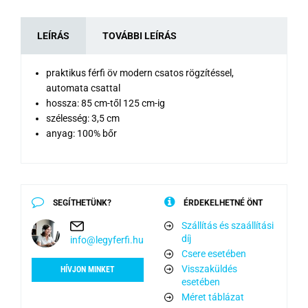
LEÍRÁS
TOVÁBBI LEÍRÁS
praktikus férfi öv modern csatos rögzítéssel,
automata csattal
hossza: 85 cm-től 125 cm-ig
szélesség: 3,5 cm
anyag: 100% bőr
SEGÍTHETÜNK?
ÉRDEKELHETNÉ ÖNT
Szállítás és szaállítási
díj
info@legyferfi.hu
Csere esetében
Visszaküldés
HÍVJON MINKET
esetében
Méret táblázat