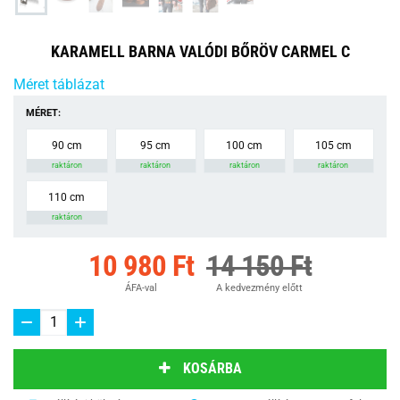
KARAMELL BARNA VALÓDI BŐRÖV CARMEL C
Méret táblázat
MÉRET:
90 cm
95 cm
100 cm
105 cm
raktáron
raktáron
raktáron
raktáron
110 cm
raktáron
10 980 Ft
14 150 Ft
ÁFA-val
A kedvezmény előtt
KOSÁRBA