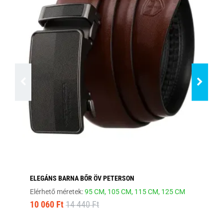
ELEGÁNS BARNA BŐR ÖV PETERSON
HA
Elérhető méretek:
95 CM,
105 CM,
115 CM,
125 CM
Elé
10 060 Ft
14 440 Ft
12