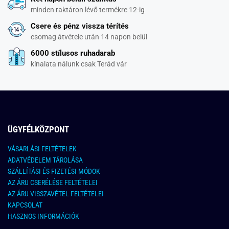
minden raktáron lévő termékre 12-ig
Csere és pénz vissza térítés
csomag átvétele után 14 napon belül
6000 stílusos ruhadarab
kínalata nálunk csak Terád vár
ÜGYFÉLKÖZPONT
VÁSARLÁSI FELTÉTELEK
ADATVÉDELEM TÁROLÁSA
SZÁLLÍTÁSI ÉS FIZETÉSI MÓDOK
AZ ÁRU CSERÉLÉSE FELTÉTELEI
AZ ÁRU VISSZAVÉTEL FELTÉTELEI
KAPCSOLAT
HASZNOS INFORMÁCIÓK