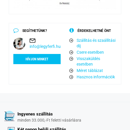
SEGÍTHETÜNK?
ÉRDEKELHETNÉ ÖNT
Szállítás és szaállítási
díj
info@legyferfi.hu
Csere esetében
Visszaküldés
HÍVJON MINKET
esetében
Méret táblázat
Hasznos információk
Ingyenes szállítás
minden 33.000,-Ft feletti vásárlásra
Két napon belüli szállítás