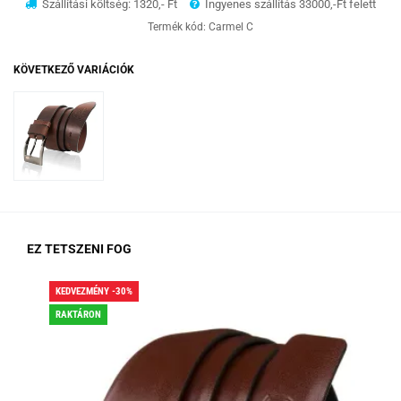
Szállítási költség: 1320,- Ft
Ingyenes szállítás 33000,-Ft felett
Termék kód:
Carmel C
KÖVETKEZŐ VARIÁCIÓK
EZ TETSZENI FOG
KEDVEZMÉNY -30%
KED
RAKTÁRON
RA