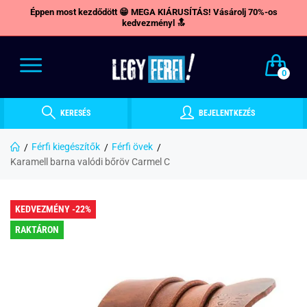
Éppen most kezdődött 😁 MEGA KIÁRUSÍTÁS! Vásárolj 70%-os
kedvezményl 🔝
0
KERESÉS
BEJELENTKEZÉS
Férfi kiegészítők
Férfi övek
Karamell barna valódi bőröv Carmel C
KEDVEZMÉNY -22%
RAKTÁRON