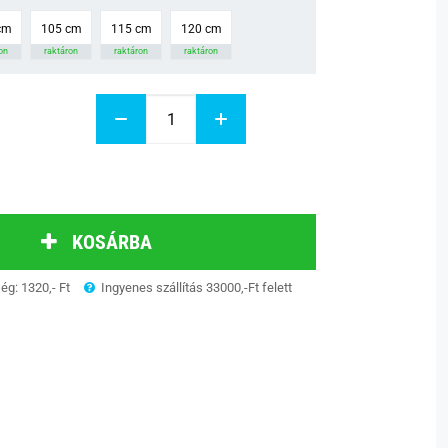
cm
105 cm
115 cm
120 cm
on
raktáron
raktáron
raktáron
KOSÁRBA
ség: 1320,- Ft
Ingyenes szállítás 33000,-Ft felett