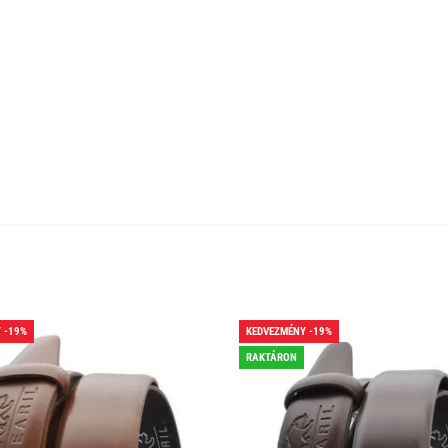
 -19%
KEDVEZMÉNY -19%
RAKTÁRON