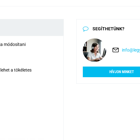
SEGÍTHETÜNK?
dja módosítani
info@legy
lehet a tökéletes
HÍVJON MINKET