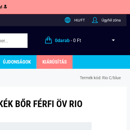
l 🔝
HU/FT
Ügyfél zóna
0
darab
-
0 Ft
ÚJDONSÁGOK
KIÁRÚSÍTÁS
Termék kód:
Rio C/blue
ÉK BŐR FÉRFI ÖV RIO