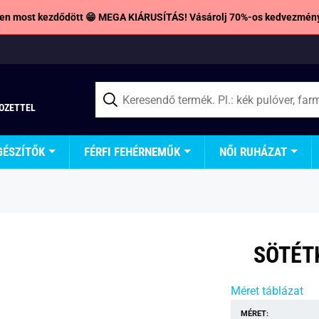
en most kezdődött 😁 MEGA KIÁRUSÍTÁS! Vásárolj 70%-os kedvezmény
TOZETTEL
GÉSZÍTŐK
FÉRFI FEHÉRNEMŰK
NŐI RUHÁZAT
SÖTÉTK
Méret táblázat
MÉRET: