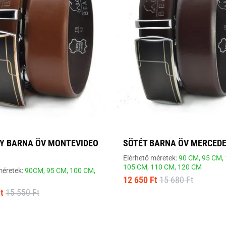
Y BARNA ÖV MONTEVIDEO
SÖTÉT BARNA ÖV MERCEDE
Elérhető méretek:
90 CM,
95 CM,
105 CM,
110 CM,
120 CM
méretek:
90CM,
95 CM,
100 CM,
12 650 Ft
15 680 Ft
t
15 550 Ft