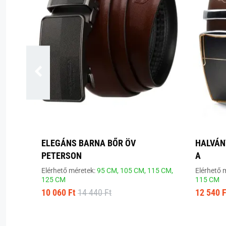
ELEGÁNS BARNA BŐR ÖV
HALVÁN
PETERSON
A
Elérhető méretek:
95 CM,
105 CM,
115 CM,
Elérhető 
125 CM
115 CM
10 060 Ft
14 440 Ft
12 540 F