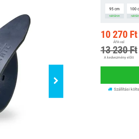
95 cm
100 
raktáron
raktár
10 270 Ft
ÁFA-val
13 230 Ft
A kedvezmény előtt
Szállítási költ