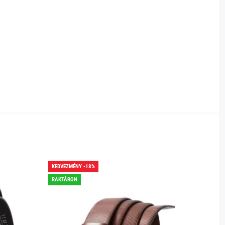
KEDVEZMÉNY -18%
KEDVEZ
RAKTÁRON
RAKTÁR