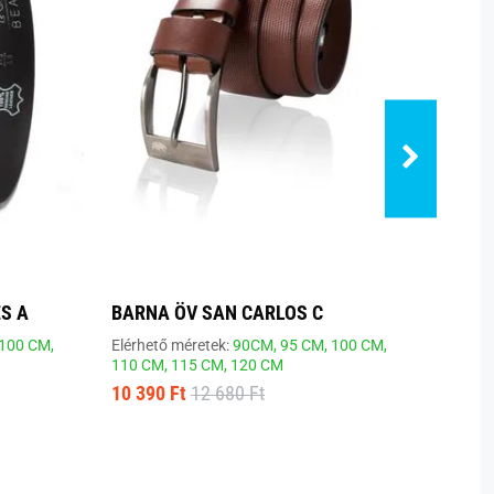
S A
BARNA ÖV SAN CARLOS C
FEKE
100 CM,
Elérhető méretek:
90CM,
95 CM,
100 CM,
Elérhe
110 CM,
115 CM,
120 CM
10 32
10 390 Ft
12 680 Ft