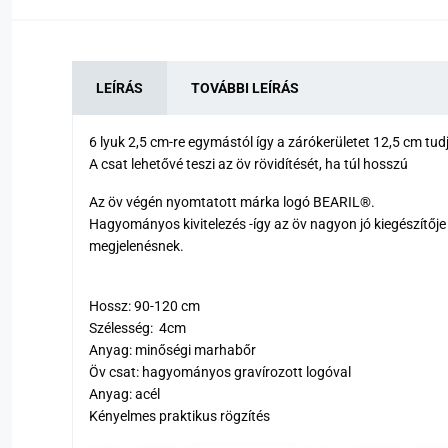
LEÍRÁS
TOVÁBBI LEÍRÁS
6 lyuk 2,5 cm-re egymástól így a zárókerületet 12,5 cm tu
A csat lehetővé teszi az öv rövidítését, ha túl hosszú
Az öv végén nyomtatott márka logó BEARIL®.
Hagyományos kivitelezés -így az öv nagyon jó kiegészítője 
megjelenésnek.
Hossz: 90-120 cm
Szélesség: 4cm
Anyag: minőségi marhabőr
Öv csat: hagyományos gravírozott logóval
Anyag: acél
Kényelmes praktikus rögzítés