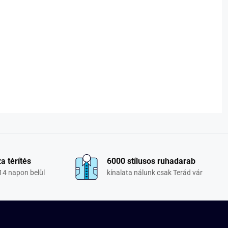
a térítés
6000 stílusos ruhadarab
14 napon belül
kínalata nálunk csak Terád vár