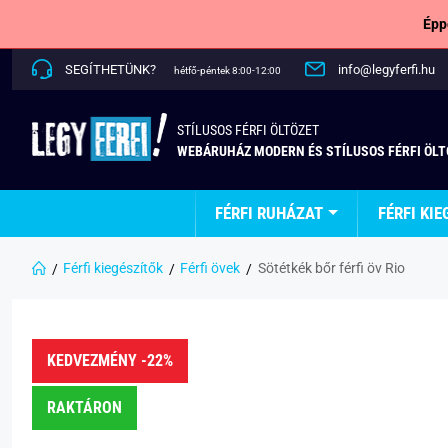
Épp
SEGÍTHETÜNK?
info@legyferfi.hu
hétfő-péntek 8:00-12:00
STÍLUSOS FÉRFI ÖLTÖZET
WEBÁRUHÁZ MODERN ÉS STÍLUSOS FÉRFI ÖL
FÉRFI RUHÁZAT
FÉRFI KIE
Férfi kiegészítők
Férfi övek
Sötétkék bőr férfi öv Rio
KEDVEZMÉNY -22%
RAKTÁRON