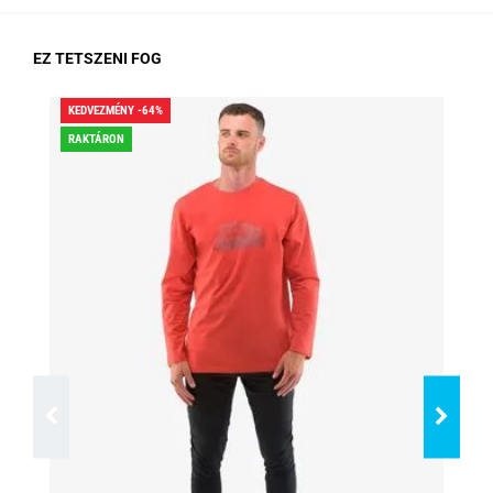
EZ TETSZENI FOG
KEDVEZMÉNY -64%
KED
RAKTÁRON
RA