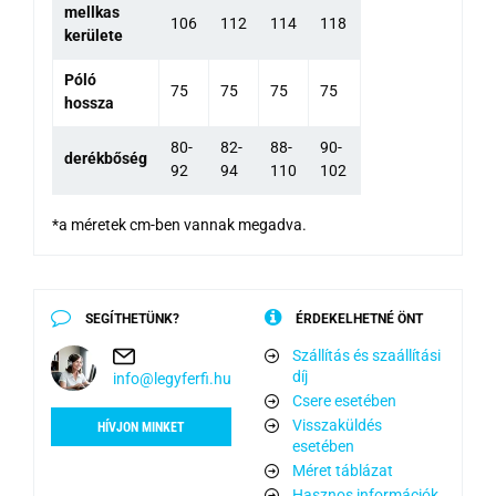
mellkas
106
112
114
118
kerülete
Póló
75
75
75
75
hossza
80-
82-
88-
90-
derékbőség
92
94
110
102
*a méretek cm-ben vannak megadva.
SEGÍTHETÜNK?
ÉRDEKELHETNÉ ÖNT
Szállítás és szaállítási
díj
info@legyferfi.hu
Csere esetében
Visszaküldés
HÍVJON MINKET
esetében
Méret táblázat
Hasznos információk