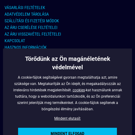
VÁSARLÁSI FELTÉTELEK
ADATVÉDELEM TÁROLÁSA
SZÁLLÍTÁSI ÉS FIZETÉSI MÓDOK
AZ ÁRU CSERÉLÉSE FELTÉTELEI
AZ ÁRU VISSZAVÉTEL FELTÉTELEI
KAPCSOLAT
HASZNOS INFORMÁCIÓK
Törődünk az Ön magánéletének
KAPCSOLAT
védelmével
E-MAIL CÍM:
info@legyferfi.hu
A cookie-fájlok segítségével gyorsan megtalálhatja azt, amire
szüksége van. Megtakarítják az Ön idejét, és megakadályozzák az
FONTOS INFORMÁCIÓK
irreleváns hirdetések megjelenítését.
cookies
-kat használunk annak
tudtára, hogy a weboldalunkon tartózkodik, és az Ön preferenciái
RÓLUNK
szerint jelenítjük meg termékeinket. A cookie-fájlok segítenek a
BLOG
böngészési élmény javításában.
FACEBOOK
Mindent elutasít
MINDENT ELFOGAD