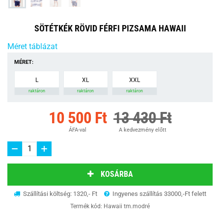
SÖTÉTKÉK RÖVID FÉRFI PIZSAMA HAWAII
Méret táblázat
MÉRET:
L
XL
XXL
raktáron
raktáron
raktáron
10 500 Ft
13 430 Ft
ÁFA-val
A kedvezmény előtt
KOSÁRBA
Szállítási költség: 1320,- Ft
Ingyenes szállítás 33000,-Ft felett
Termék kód:
Hawaii tm.modré