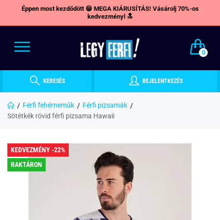
Éppen most kezdődött 😁 MEGA KIÁRUSÍTÁS! Vásárolj 70%-os
kedvezményl 🔝
0
KERESÉS
BEJELENTKEZÉS
Férfi fehérneműk
Férfi pizsamák
Sötétkék rövid férfi pizsama Hawaii
KEDVEZMÉNY -22%
RAKTÁRON