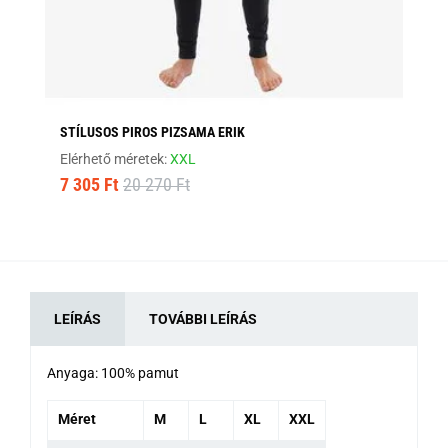
STÍLUSOS PIROS PIZSAMA ERIK
RÖ
Elérhető méretek:
XXL
Elé
7 305 Ft
20 270 Ft
6 
LEÍRÁS
TOVÁBBI LEÍRÁS
Anyaga: 100% pamut
Méret
M
L
XL
XXL