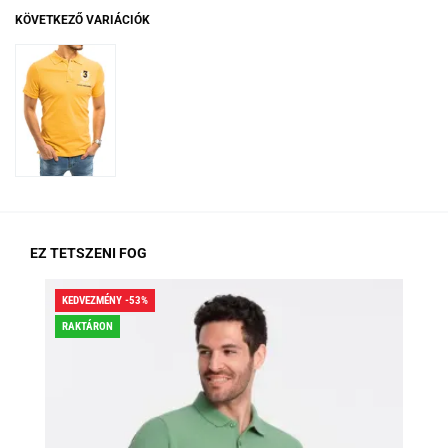
KÖVETKEZŐ VARIÁCIÓK
EZ TETSZENI FOG
KEDVEZMÉNY -53%
KED
RAKTÁRON
RA