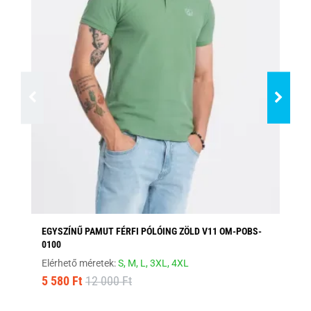
EGYSZÍNŰ PAMUT FÉRFI PÓLÓING ZÖLD V11 OM-POBS-
EG
0100
PO
Elérhető méretek:
S,
M,
L,
3XL,
4XL
Elé
5 580 Ft
12 000 Ft
5 