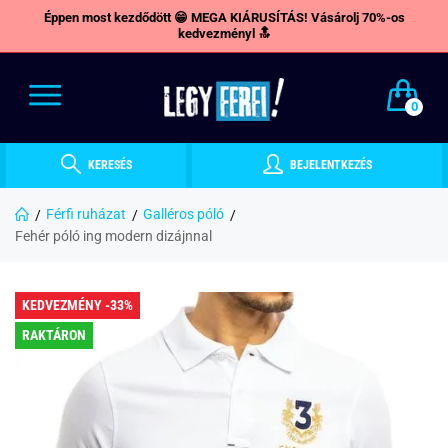
Éppen most kezdődött 😁 MEGA KIÁRUSÍTÁS! Vásárolj 70%-os
kedvezményl 🔝
0
KERESÉS
BEJELENTKEZÉS
Férfi ruházat
Galléros póló
Fehér póló ing modern dizájnnal
KEDVEZMÉNY -33%
RAKTÁRON