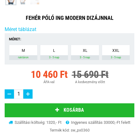
FEHÉR PÓLÓ ING MODERN DIZÁJNNAL
Méret táblázat
MÉRET:
M
L
XL
XXL
raktáron
3 - 5 nap
3 - 5 nap
3 - 5 nap
10 460 Ft
15 690 Ft
ÁFA-val
A kedvezmény előtt
KOSÁRBA
Szállítási költség: 1320,- Ft
Ingyenes szállítás 33000,-Ft felett
Termék kód:
sw_px0360