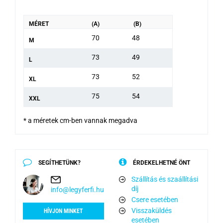
MÉRET
(A)
(B)
70
48
M
73
49
L
73
52
XL
75
54
XXL
* a méretek cm-ben vannak megadva
SEGÍTHETÜNK?
ÉRDEKELHETNÉ ÖNT
Szállítás és szaállítási
díj
info@legyferfi.hu
Csere esetében
Visszaküldés
HÍVJON MINKET
esetében