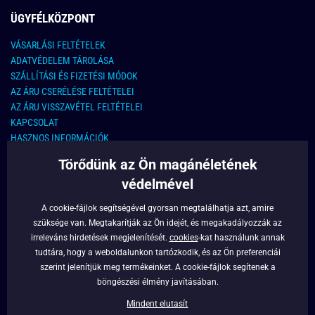
ÜGYFÉLKÖZPONT
VÁSARLÁSI FELTÉTELEK
ADATVÉDELEM TÁROLÁSA
SZÁLLÍTÁSI ÉS FIZETÉSI MÓDOK
AZ ÁRU CSERÉLÉSE FELTÉTELEI
AZ ÁRU VISSZAVÉTEL FELTÉTELEI
KAPCSOLAT
HASZNOS INFORMÁCIÓK
Törődünk az Ön magánéletének
KAPCSOLAT
védelmével
E-MAIL CÍM:
info@legyferfi.hu
A cookie-fájlok segítségével gyorsan megtalálhatja azt, amire
szüksége van. Megtakarítják az Ön idejét, és megakadályozzák az
FONTOS INFORMÁCIÓK
irreleváns hirdetések megjelenítését.
cookies
-kat használunk annak
tudtára, hogy a weboldalunkon tartózkodik, és az Ön preferenciái
RÓLUNK
szerint jelenítjük meg termékeinket. A cookie-fájlok segítenek a
BLOG
böngészési élmény javításában.
FACEBOOK
Mindent elutasít