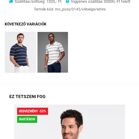
Szállítási költség: 1320,- Ft
Ingyenes szállítás 33000,-Ft felett
Termék kód:
mo_poss/0145/v4beige/white
KÖVETKEZŐ VARIÁCIÓK
EZ TETSZENI FOG
KEDVEZMÉNY -53%
KED
RAKTÁRON
RA