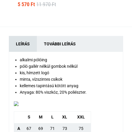
5 570 Ft
11 970 Ft
5 
LEÍRÁS
TOVÁBBI LEÍRÁS
alkalmi pólóing
póló gallér nélkül gombok nélkül
kis, hímzett logó
minta, vízszintes csíkok
kellemes tapintású kötött anyag
Anyaga: 80% viszkóz, 20% poliészter.
S
M
L
XL
XXL
A
67
69
71
73
75