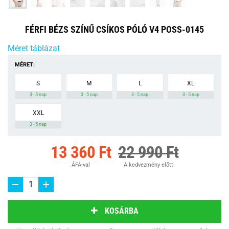
FÉRFI BÉZS SZÍNŰ CSÍKOS PÓLÓ V4 POSS-0145
Méret táblázat
MÉRET:
S
M
L
XL
3 - 5 nap
3 - 5 nap
3 - 5 nap
3 - 5 nap
XXL
3 - 5 nap
13 360 Ft
22 990 Ft
ÁFA-val
A kedvezmény előtt
KOSÁRBA