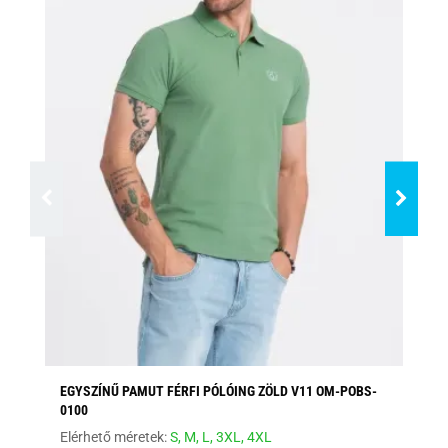
EGYSZÍNŰ PAMUT FÉRFI PÓLÓING ZÖLD V11 OM-POBS-
EG
0100
PO
Elérhető méretek:
S,
M,
L,
3XL,
4XL
Elé