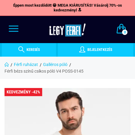
Éppen most kezdődött 😁 MEGA KIÁRUSÍTÁS! Vásárolj 70%-os
kedvezményl 🔝
0
KERESÉS
BEJELENTKEZÉS
Férfi ruházat
Galléros póló
Férfi bézs színű csíkos póló V4 POSS-0145
KEDVEZMÉNY -42%