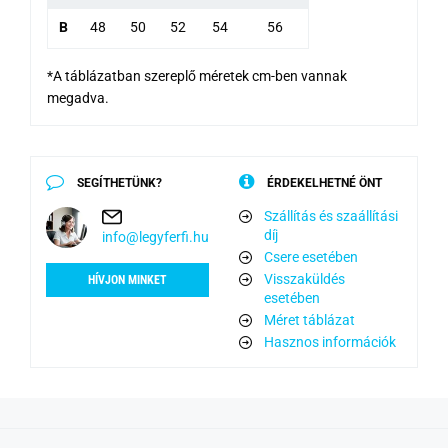
B
48
50
52
54
56
*A táblázatban szereplő méretek cm-ben vannak
megadva.
SEGÍTHETÜNK?
ÉRDEKELHETNÉ ÖNT
Szállítás és szaállítási
díj
info@legyferfi.hu
Csere esetében
Visszaküldés
HÍVJON MINKET
esetében
Méret táblázat
Hasznos információk