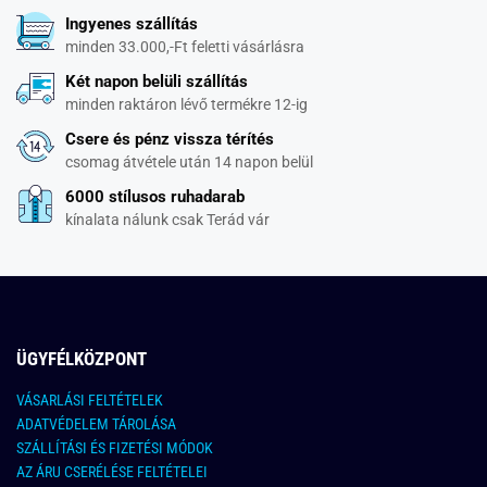
Ingyenes szállítás
minden 33.000,-Ft feletti vásárlásra
Két napon belüli szállítás
minden raktáron lévő termékre 12-ig
Csere és pénz vissza térítés
csomag átvétele után 14 napon belül
6000 stílusos ruhadarab
kínalata nálunk csak Terád vár
ÜGYFÉLKÖZPONT
VÁSARLÁSI FELTÉTELEK
ADATVÉDELEM TÁROLÁSA
SZÁLLÍTÁSI ÉS FIZETÉSI MÓDOK
AZ ÁRU CSERÉLÉSE FELTÉTELEI