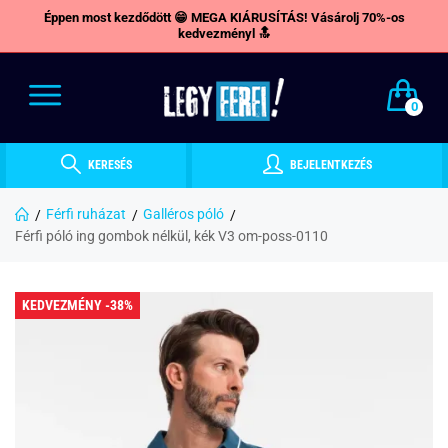
Éppen most kezdődött 😁 MEGA KIÁRUSÍTÁS! Vásárolj 70%-os
kedvezményl 🔝
0
KERESÉS
BEJELENTKEZÉS
Férfi ruházat
Galléros póló
Férfi póló ing gombok nélkül, kék V3 om-poss-0110
KEDVEZMÉNY -38%