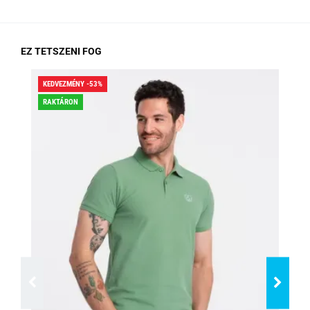
EZ TETSZENI FOG
KEDVEZMÉNY -53%
KED
RAKTÁRON
RA