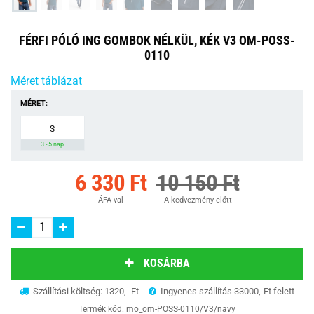
FÉRFI PÓLÓ ING GOMBOK NÉLKÜL, KÉK V3 OM-POSS-
0110
Méret táblázat
MÉRET:
S
3 - 5 nap
6 330 Ft
10 150 Ft
ÁFA-val
A kedvezmény előtt
KOSÁRBA
Szállítási költség: 1320,- Ft
Ingyenes szállítás 33000,-Ft felett
Termék kód:
mo_om-POSS-0110/V3/navy