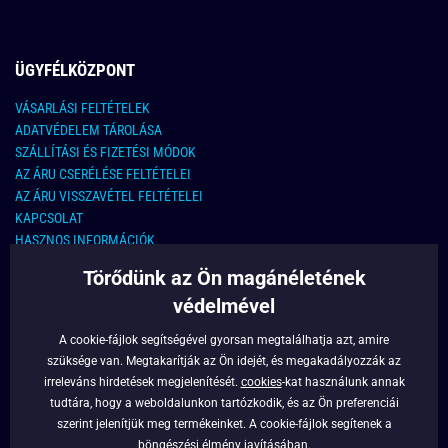
ÜGYFÉLKÖZPONT
VÁSARLÁSI FELTÉTELEK
ADATVÉDELEM TÁROLÁSA
SZÁLLÍTÁSI ÉS FIZETÉSI MÓDOK
AZ ÁRU CSERÉLÉSE FELTÉTELEI
AZ ÁRU VISSZAVÉTEL FELTÉTELEI
KAPCSOLAT
HASZNOS INFORMÁCIÓK
Törődünk az Ön magánéletének
KAPCSOLAT
védelmével
E-MAIL CÍM:
info@legyferfi.hu
A cookie-fájlok segítségével gyorsan megtalálhatja azt, amire
szüksége van. Megtakarítják az Ön idejét, és megakadályozzák az
FONTOS INFORMÁCIÓK
irreleváns hirdetések megjelenítését.
cookies
-kat használunk annak
tudtára, hogy a weboldalunkon tartózkodik, és az Ön preferenciái
RÓLUNK
szerint jelenítjük meg termékeinket. A cookie-fájlok segítenek a
BLOG
böngészési élmény javításában.