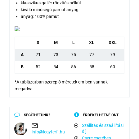
klasszikus gallér rögzítés nélkül
kiváló minőségű pamut anyag
anyag: 100% pamut
S
M
L
XL
XXL
A
71
73
75
77
79
B
52
54
56
58
60
*A táblázatban szereplő méretek cm-ben vannak
megadva.
SEGÍTHETÜNK?
ÉRDEKELHETNÉ ÖNT
Szállítás és szaállítási
díj
info@legyferfi.hu
Csere esetében