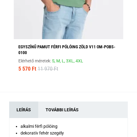
EGYSZÍNŰ PAMUT FÉRFI PÓLÓING ZÖLD V11 OM-POBS-
EG
0100
PO
Elérhető méretek:
S,
M,
L,
3XL,
4XL
Elé
5 570 Ft
11 970 Ft
5 
LEÍRÁS
TOVÁBBI LEÍRÁS
alkalmi férfi pólóing
dekoratív fehér szegély