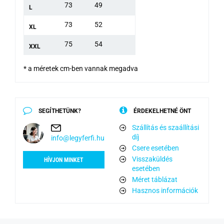
73
49
L
73
52
XL
75
54
XXL
* a méretek cm-ben vannak megadva
SEGÍTHETÜNK?
ÉRDEKELHETNÉ ÖNT
Szállítás és szaállítási
díj
info@legyferfi.hu
Csere esetében
Visszaküldés
HÍVJON MINKET
esetében
Méret táblázat
Hasznos információk