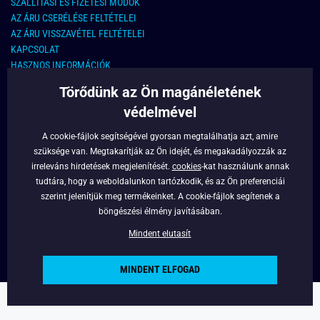
SZÁLLÍTÁSI ÉS FIZETÉSI MÓDOK
AZ ÁRU CSERÉLÉSE FELTÉTELEI
AZ ÁRU VISSZAVÉTEL FELTÉTELEI
KAPCSOLAT
HASZNOS INFORMÁCIÓK
Törődünk az Ön magánéletének
KAPCSOLAT
védelmével
E-MAIL CÍM:
info@legyferfi.hu
A cookie-fájlok segítségével gyorsan megtalálhatja azt, amire
szüksége van. Megtakarítják az Ön idejét, és megakadályozzák az
FONTOS INFORMÁCIÓK
irreleváns hirdetések megjelenítését.
cookies
-kat használunk annak
tudtára, hogy a weboldalunkon tartózkodik, és az Ön preferenciái
RÓLUNK
szerint jelenítjük meg termékeinket. A cookie-fájlok segítenek a
BLOG
böngészési élmény javításában.
FACEBOOK
Mindent elutasít
MINDENT ELFOGAD
Copyright © 2022 - Legyferfi.hu