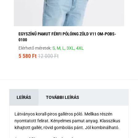
EGYSZÍNŰ PAMUT FÉRFI PÓLÓING ZÖLD V11 OM-POBS-
TR
0100
Elé
Elérhető méretek:
S,
M,
L,
3XL,
4XL
8 
5 580 Ft
12 000 Ft
LEÍRÁS
TOVÁBBI LEÍRÁS
Látványos korall-piros galléros póló. Mellkas részén
nyomtatott felirat. Kényelmes pamut anyag. Klasszikus
kihajtott gallér, rövid gombolás pánt. Jól kombinálható.