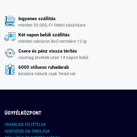
Ingyenes szállítás
minden 33.000,-Ft feletti vásárlásra
Két napon belüli szállítás
minden raktáron lévő termékre 12-ig
Csere és pénz vissza térítés
csomag átvétele után 14 napon belül
6000 stílusos ruhadarab
kínalata nálunk csak Terád vár
ÜGYFÉLKÖZPONT
VÁSARLÁSI FELTÉTELEK
ADATVÉDELEM TÁROLÁSA