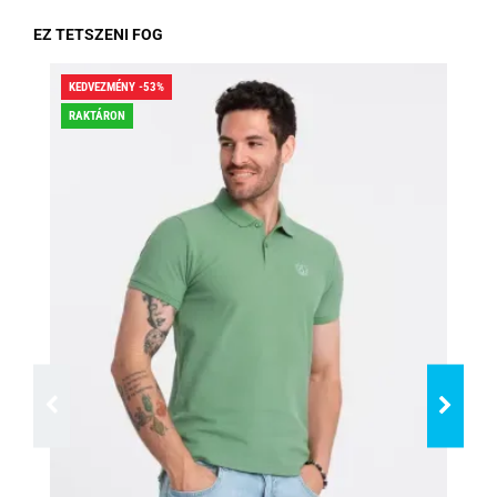
EZ TETSZENI FOG
KEDVEZMÉNY -53%
KED
RAKTÁRON