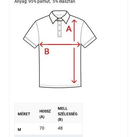
Anyag: 95% pamut, 5% elasztán
MELL
HOSSZ
MÉRET
SZÉLESSÉG
(A)
(B)
70
48
M