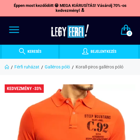
Éppen most kezdődött 😁 MEGA KIÁRUSÍTÁS! Vásárolj 70%-os
kedvezményl 🔝
0
KERESÉS
BEJELENTKEZÉS
Férfi ruházat
Galléros póló
Korall-piros galléros póló
KEDVEZMÉNY -33%