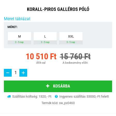
KORALL-PIROS GALLÉROS PÓLÓ
Méret táblázat
MÉRET:
M
L
XXL
3 - 5 nap
3 - 5 nap
3 - 5 nap
10 510 Ft
15 760 Ft
ÁFA-val
A kedvezmény előtt
KOSÁRBA
Szállítási költség: 1320,- Ft
Ingyenes szállítás 33000,-Ft felett
Termék kód:
sw_px0460