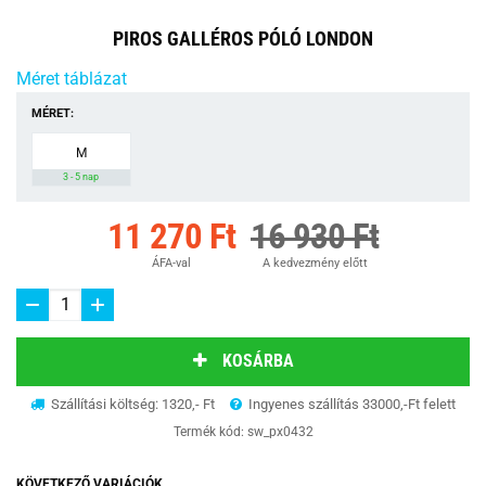
PIROS GALLÉROS PÓLÓ LONDON
Méret táblázat
MÉRET:
M
3 - 5 nap
11 270 Ft
16 930 Ft
ÁFA-val
A kedvezmény előtt
KOSÁRBA
Szállítási költség: 1320,- Ft
Ingyenes szállítás 33000,-Ft felett
Termék kód:
sw_px0432
KÖVETKEZŐ VARIÁCIÓK