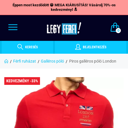
Éppen most kezdődött 😁 MEGA KIÁRUSÍTÁS! Vásárolj 70%-os
kedvezményl 🔝
0
KERESÉS
BEJELENTKEZÉS
Férfi ruházat
Galléros póló
Piros galléros póló London
KEDVEZMÉNY -33%