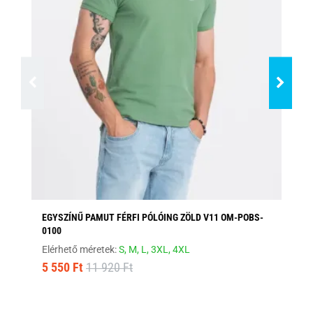
EGYSZÍNŰ PAMUT FÉRFI PÓLÓING ZÖLD V11 OM-POBS-
EG
0100
PO
Elérhető méretek:
S,
M,
L,
3XL,
4XL
Elé
5 550 Ft
11 920 Ft
5 