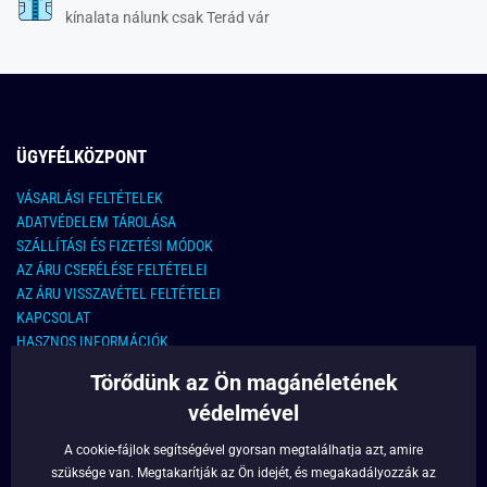
kínalata nálunk csak Terád vár
ÜGYFÉLKÖZPONT
VÁSARLÁSI FELTÉTELEK
ADATVÉDELEM TÁROLÁSA
SZÁLLÍTÁSI ÉS FIZETÉSI MÓDOK
AZ ÁRU CSERÉLÉSE FELTÉTELEI
AZ ÁRU VISSZAVÉTEL FELTÉTELEI
KAPCSOLAT
HASZNOS INFORMÁCIÓK
Törődünk az Ön magánéletének
KAPCSOLAT
védelmével
E-MAIL CÍM:
info@legyferfi.hu
A cookie-fájlok segítségével gyorsan megtalálhatja azt, amire
szüksége van. Megtakarítják az Ön idejét, és megakadályozzák az
FONTOS INFORMÁCIÓK