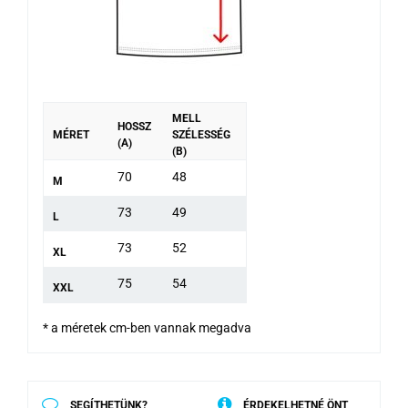
MELL
HOSSZ
MÉRET
SZÉLESSÉG
(A)
(B)
70
48
M
73
49
L
73
52
XL
75
54
XXL
* a méretek cm-ben vannak megadva
SEGÍTHETÜNK?
ÉRDEKELHETNÉ ÖNT