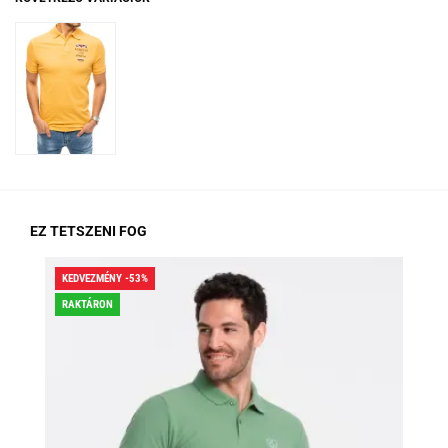
EZ TETSZENI FOG
KEDVEZMÉNY -53%
KED
RAKTÁRON
RA