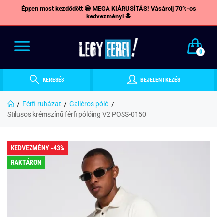
Éppen most kezdődött 😁 MEGA KIÁRUSÍTÁS! Vásárolj 70%-os
kedvezményl 🔝
0
KERESÉS
BEJELENTKEZÉS
Férfi ruházat
Galléros póló
Stílusos krémszínű férfi pólóing V2 POSS-0150
KEDVEZMÉNY -43%
RAKTÁRON