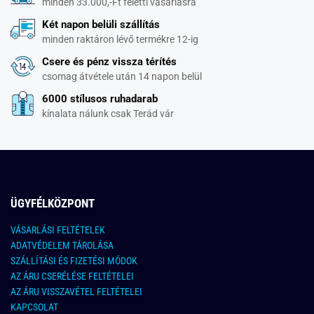
minden 33.000,-Ft feletti vásárlásra
Két napon belüli szállítás
minden raktáron lévő termékre 12-ig
Csere és pénz vissza térítés
csomag átvétele után 14 napon belül
6000 stílusos ruhadarab
kínalata nálunk csak Terád vár
ÜGYFÉLKÖZPONT
VÁSARLÁSI FELTÉTELEK
ADATVÉDELEM TÁROLÁSA
SZÁLLÍTÁSI ÉS FIZETÉSI MÓDOK
AZ ÁRU CSERÉLÉSE FELTÉTELEI
AZ ÁRU VISSZAVÉTEL FELTÉTELEI
KAPCSOLAT