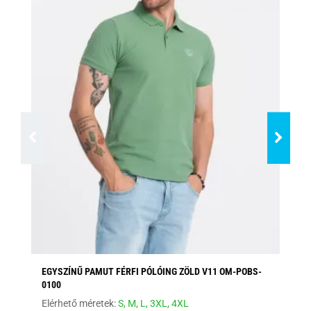
EGYSZÍNŰ PAMUT FÉRFI PÓLÓING ZÖLD V11 OM-POBS-
TR
0100
Elé
Elérhető méretek:
S,
M,
L,
3XL,
4XL
8 