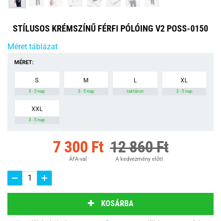
STÍLUSOS KRÉMSZÍNŰ FÉRFI PÓLÓING V2 POSS-0150
Méret táblázat
MÉRET:
S
M
L
XL
3 - 5 nap
3 - 5 nap
raktáron
3 - 5 nap
XXL
3 - 5 nap
7 300 Ft
12 860 Ft
ÁFA-val
A kedvezmény előtt
KOSÁRBA