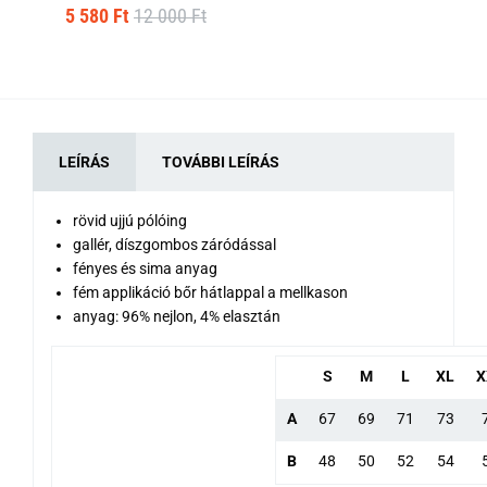
5 580 Ft
12 000 Ft
LEÍRÁS
TOVÁBBI LEÍRÁS
rövid ujjú pólóing
gallér, díszgombos záródással
fényes és sima anyag
fém applikáció bőr hátlappal a mellkason
anyag: 96% nejlon, 4% elasztán
S
M
L
XL
X
A
67
69
71
73
B
48
50
52
54