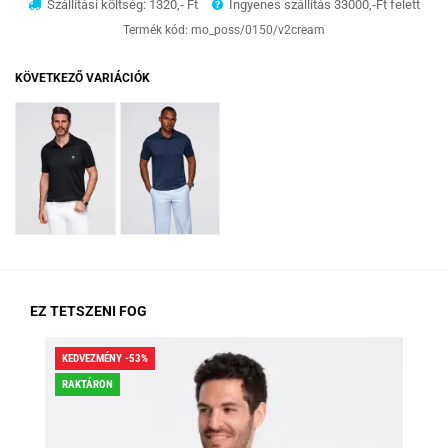
Szállítási költség: 1320,- Ft
Ingyenes szállítás 33000,-Ft felett
Termék kód:
mo_poss/0150/v2cream
KÖVETKEZŐ VARIÁCIÓK
EZ TETSZENI FOG
KEDVEZMÉNY -53%
KED
RAKTÁRON