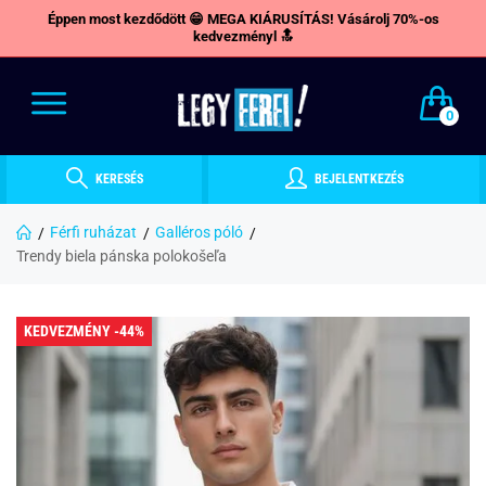
Éppen most kezdődött 😁 MEGA KIÁRUSÍTÁS! Vásárolj 70%-os
kedvezményl 🔝
0
KERESÉS
BEJELENTKEZÉS
Férfi ruházat
Galléros póló
Trendy biela pánska polokošeľa
KEDVEZMÉNY -44%