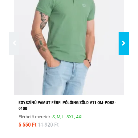
EGYSZÍNŰ PAMUT FÉRFI PÓLÓING ZÖLD V11 OM-POBS-
EG
0100
PO
Elérhető méretek:
S,
M,
L,
3XL,
4XL
Elé
5 550 Ft
11 920 Ft
5 