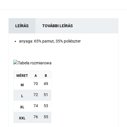
LEÍRÁS
TOVÁBBI LEÍRÁS
anyaga: 65% pamut, 35% poliészter
MÉRET
A
B
70
49
M
72
51
L
74
53
XL
76
55
XXL