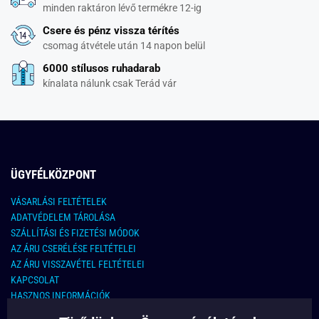
minden raktáron lévő termékre 12-ig
Csere és pénz vissza térítés
csomag átvétele után 14 napon belül
6000 stílusos ruhadarab
kínalata nálunk csak Terád vár
ÜGYFÉLKÖZPONT
VÁSARLÁSI FELTÉTELEK
ADATVÉDELEM TÁROLÁSA
SZÁLLÍTÁSI ÉS FIZETÉSI MÓDOK
AZ ÁRU CSERÉLÉSE FELTÉTELEI
AZ ÁRU VISSZAVÉTEL FELTÉTELEI
KAPCSOLAT
HASZNOS INFORMÁCIÓK