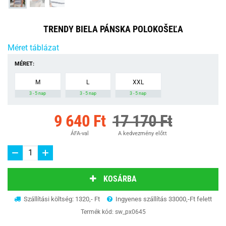
TRENDY BIELA PÁNSKA POLOKOŠEĽA
Méret táblázat
MÉRET:
M
L
XXL
3 - 5 nap
3 - 5 nap
3 - 5 nap
9 640 Ft
17 170 Ft
ÁFA-val
A kedvezmény előtt
KOSÁRBA
Szállítási költség: 1320,- Ft
Ingyenes szállítás 33000,-Ft felett
Termék kód:
sw_px0645