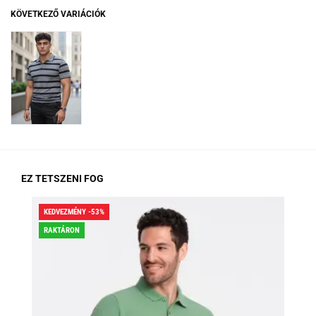
KÖVETKEZŐ VARIÁCIÓK
EZ TETSZENI FOG
KEDVEZMÉNY -53%
KED
RAKTÁRON
RA