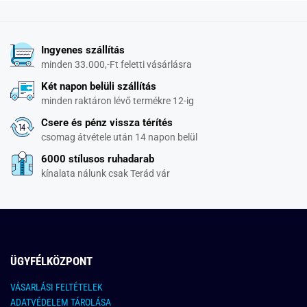
Ingyenes szállítás
minden 33.000,-Ft feletti vásárlásra
Két napon belüli szállítás
minden raktáron lévő termékre 12-ig
Csere és pénz vissza térítés
csomag átvétele után 14 napon belül
6000 stílusos ruhadarab
kínalata nálunk csak Terád vár
ÜGYFÉLKÖZPONT
VÁSARLÁSI FELTÉTELEK
ADATVÉDELEM TÁROLÁSA