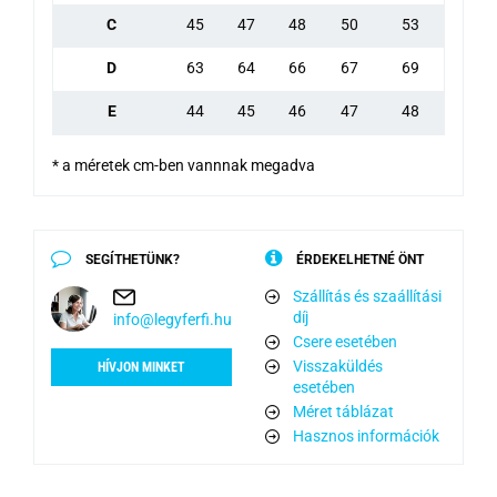
C
45
47
48
50
53
D
63
64
66
67
69
E
44
45
46
47
48
* a méretek cm-ben vannnak megadva
SEGÍTHETÜNK?
ÉRDEKELHETNÉ ÖNT
Szállítás és szaállítási
díj
info@legyferfi.hu
Csere esetében
Visszaküldés
HÍVJON MINKET
esetében
Méret táblázat
Hasznos információk