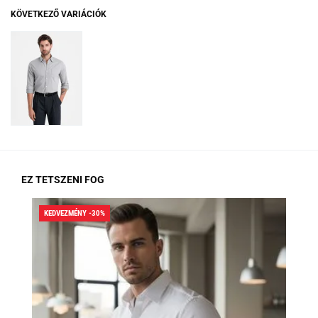
KÖVETKEZŐ VARIÁCIÓK
EZ TETSZENI FOG
KEDVEZMÉNY -30%
KED