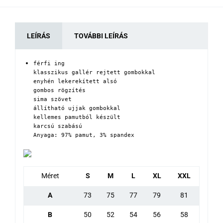
LEÍRÁS
TOVÁBBI LEÍRÁS
férfi ing 

klasszikus gallér rejtett gombokkal

enyhén lekerekített alsó

gombos rögzítés

sima szövet

állítható ujjak gombokkal

kellemes pamutból készült

karcsú szabású

Anyaga: 97% pamut, 3% spandex
Méret
S
M
L
XL
XXL
A
73
75
77
79
81
B
50
52
54
56
58