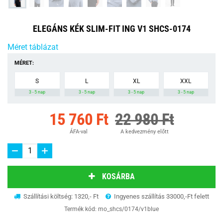
ELEGÁNS KÉK SLIM-FIT ING V1 SHCS-0174
Méret táblázat
MÉRET:
S
L
XL
XXL
3 - 5 nap
3 - 5 nap
3 - 5 nap
3 - 5 nap
15 760 Ft
22 980 Ft
ÁFA-val
A kedvezmény előtt
KOSÁRBA
Szállítási költség: 1320,- Ft
Ingyenes szállítás 33000,-Ft felett
Termék kód:
mo_shcs/0174/v1blue