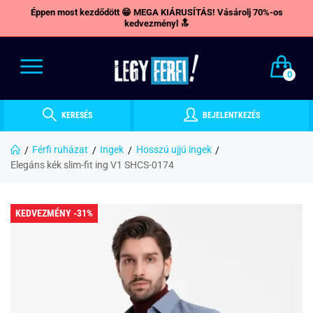
Éppen most kezdődött 😁 MEGA KIÁRUSÍTÁS! Vásárolj 70%-os
kedvezményl 🔝
0
KERESÉS
BEJELENTKEZÉS
Férfi ruházat
Ingek
Hosszú ujjú ingek
Elegáns kék slim-fit ing V1 SHCS-0174
KEDVEZMÉNY -31%