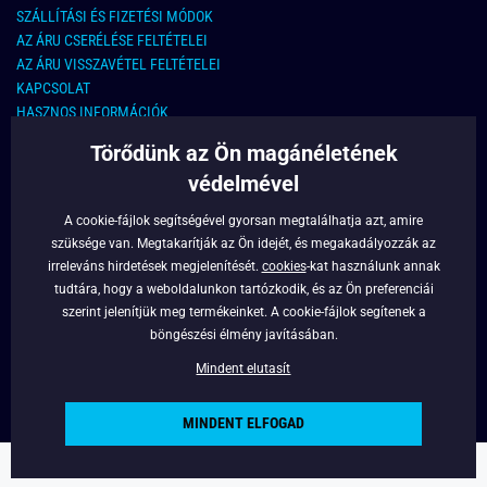
SZÁLLÍTÁSI ÉS FIZETÉSI MÓDOK
AZ ÁRU CSERÉLÉSE FELTÉTELEI
AZ ÁRU VISSZAVÉTEL FELTÉTELEI
KAPCSOLAT
HASZNOS INFORMÁCIÓK
Törődünk az Ön magánéletének
KAPCSOLAT
védelmével
E-MAIL CÍM:
info@legyferfi.hu
A cookie-fájlok segítségével gyorsan megtalálhatja azt, amire
szüksége van. Megtakarítják az Ön idejét, és megakadályozzák az
FONTOS INFORMÁCIÓK
irreleváns hirdetések megjelenítését.
cookies
-kat használunk annak
tudtára, hogy a weboldalunkon tartózkodik, és az Ön preferenciái
RÓLUNK
szerint jelenítjük meg termékeinket. A cookie-fájlok segítenek a
BLOG
böngészési élmény javításában.
FACEBOOK
Mindent elutasít
MINDENT ELFOGAD
Copyright © 2022 - Legyferfi.hu