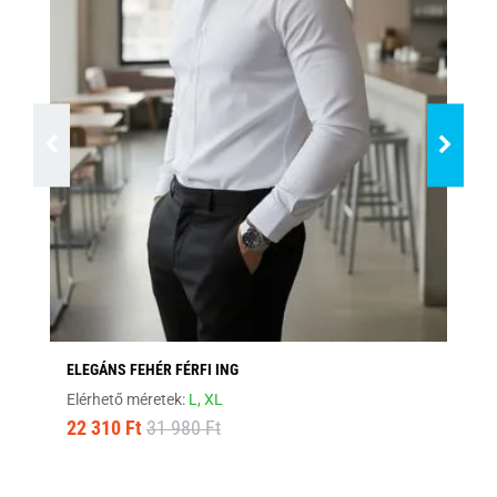
ELEGÁNS FEHÉR FÉRFI ING
FEK
Elérhető méretek:
L,
XL
Elé
22 310 Ft
31 980 Ft
22