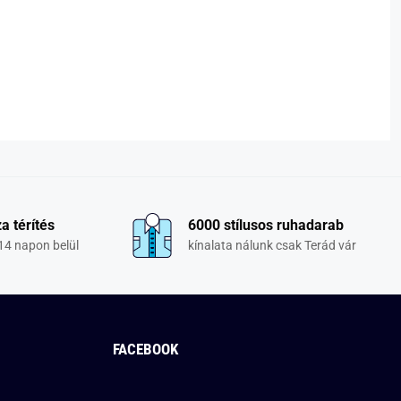
a térítés
6000 stílusos ruhadarab
14 napon belül
kínalata nálunk csak Terád vár
FACEBOOK