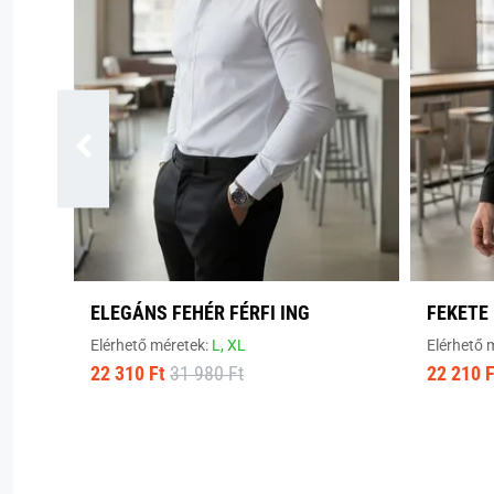
ELEGÁNS FEHÉR FÉRFI ING
FEKETE 
Elérhető méretek:
L,
XL
Elérhető 
22 310 Ft
31 980 Ft
22 210 F