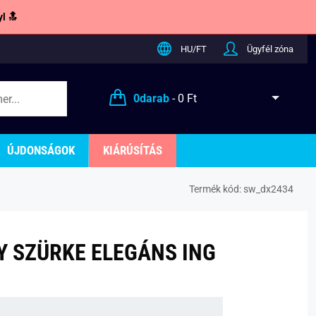
l 🔝
HU/FT
Ügyfél zóna
0
darab
-
0 Ft
ÚJDONSÁGOK
KIÁRÚSÍTÁS
Termék kód:
sw_dx2434
 SZÜRKE ELEGÁNS ING