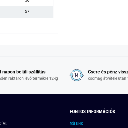
56
57
a
t napon belüli szállítás
Csere és pénz vissz
den raktáron lévő termékre 12-ig
csomag átvétele után 
FONTOS INFORMÁCIÓK
CÍM:
RÓLUNK