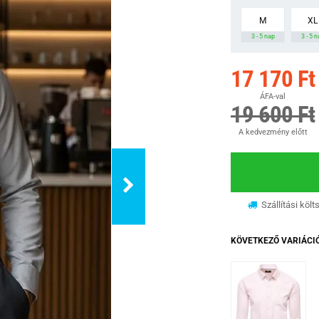
M
XL
3 - 5 nap
3 - 5 
17 170 Ft
ÁFA-val
19 600 Ft
A kedvezmény előtt
Szállítási költ
KÖVETKEZŐ VARIÁCI