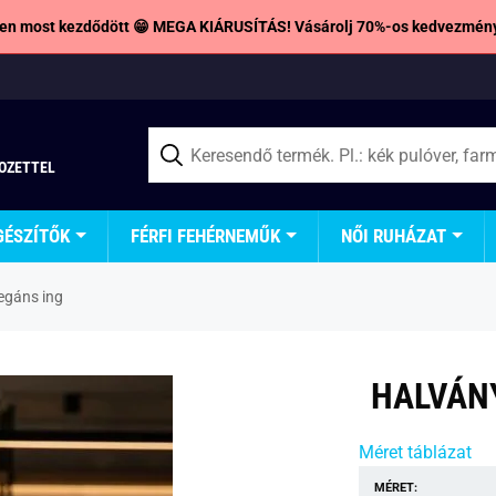
en most kezdődött 😁 MEGA KIÁRUSÍTÁS! Vásárolj 70%-os kedvezmény
TOZETTEL
GÉSZÍTŐK
FÉRFI FEHÉRNEMŰK
NŐI RUHÁZAT
egáns ing
HALVÁNY
Méret táblázat
MÉRET: