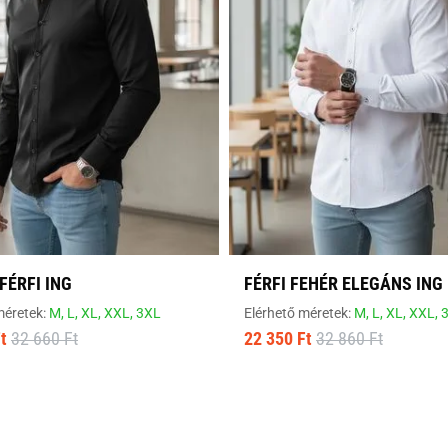
FÉRFI ING
FÉRFI FEHÉR ELEGÁNS ING
méretek:
M,
L,
XL,
XXL,
3XL
Elérhető méretek:
M,
L,
XL,
XXL,
t
32 660 Ft
22 350 Ft
32 860 Ft