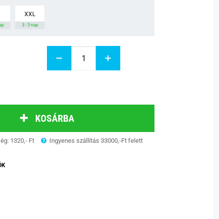
XXL
nap
3 - 5 nap
KOSÁRBA
ség: 1320,- Ft
Ingyenes szállítás 33000,-Ft felett
ÓK