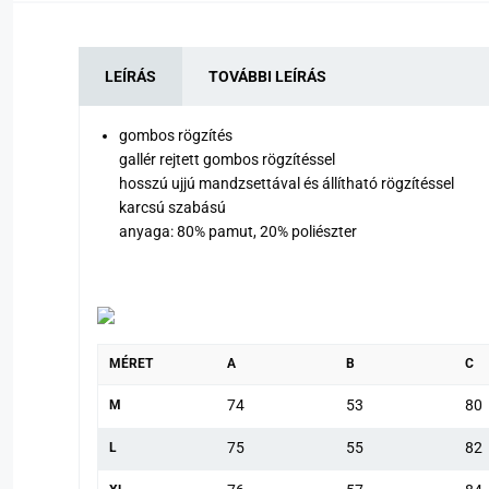
LEÍRÁS
TOVÁBBI LEÍRÁS
gombos rögzítés
gallér rejtett gombos rögzítéssel
hosszú ujjú mandzsettával és állítható rögzítéssel
karcsú szabású
anyaga: 80% pamut, 20% poliészter
MÉRET
A
B
C
74
53
80
M
75
55
82
L