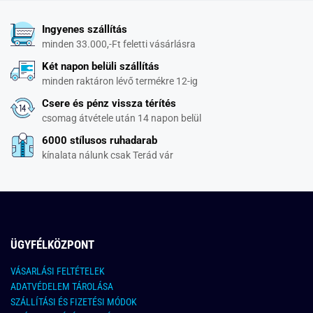
Ingyenes szállítás
minden 33.000,-Ft feletti vásárlásra
Két napon belüli szállítás
minden raktáron lévő termékre 12-ig
Csere és pénz vissza térítés
csomag átvétele után 14 napon belül
6000 stílusos ruhadarab
kínalata nálunk csak Terád vár
ÜGYFÉLKÖZPONT
VÁSARLÁSI FELTÉTELEK
ADATVÉDELEM TÁROLÁSA
SZÁLLÍTÁSI ÉS FIZETÉSI MÓDOK