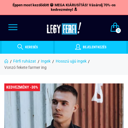
Éppen most kezdődött 😁 MEGA KIÁRUSÍTÁS! Vásárolj 70%-os
kedvezményl 🔝
0
KERESÉS
BEJELENTKEZÉS
Férfi ruházat
Ingek
Hosszú ujjú ingek
Vonzó fekete farmer ing
KEDVEZMÉNY -30%