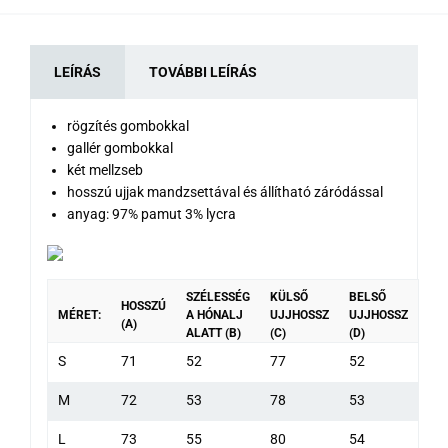
LEÍRÁS
TOVÁBBI LEÍRÁS
rögzítés gombokkal
gallér gombokkal
két mellzseb
hosszú ujjak mandzsettával és állítható záródással
anyag: 97% pamut 3% lycra
SZÉLESSÉG
KÜLSŐ
BELSŐ
HOSSZÚ
MÉRET:
A HÓNALJ
UJJHOSSZ
UJJHOSSZ
(A)
ALATT (B)
(C)
(D)
S
71
52
77
52
M
72
53
78
53
L
73
55
80
54