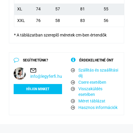
XL
74
57
81
55
XXL
76
58
83
56
* A táblázatban szereplő méretek cm-ben értendők
SEGÍTHETÜNK?
ÉRDEKELHETNÉ ÖNT
Szállítás és szaállítási
díj
info@legyferfi.hu
Csere esetében
Visszaküldés
HÍVJON MINKET
esetében
Méret táblázat
Hasznos információk