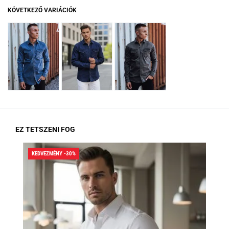
KÖVETKEZŐ VARIÁCIÓK
EZ TETSZENI FOG
KEDVEZMÉNY -30%
KED