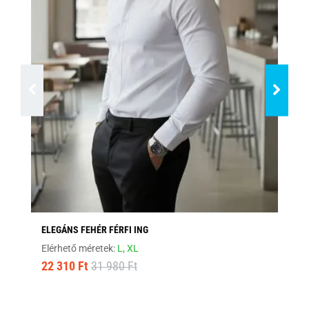
ELEGÁNS FEHÉR FÉRFI ING
FEK
Elérhető méretek:
L,
XL
Elé
22 310 Ft
31 980 Ft
22