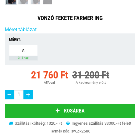
VONZÓ FEKETE FARMER ING
Méret táblázat
MÉRET:
S
3 - 5 nap
21 760 Ft
31 200 Ft
ÁFA-val
A kedvezmény előtt
KOSÁRBA
Szállítási költség: 1320,- Ft
Ingyenes szállítás 33000,-Ft felett
Termék kód:
sw_dx2586