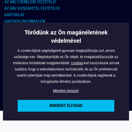
AZ ÁRU CSERÉLÉSE FELTÉTELEI
AZ ÁRU VISSZAVÉTEL FELTÉTELEI
KAPCSOLAT
HASZNOS INFORMÁCIÓK
Törődünk az Ön magánéletének
KAPCSOLAT
védelmével
E-MAIL CÍM:
info@legyferfi.hu
A cookie-fájlok segítségével gyorsan megtalálhatja azt, amire
szüksége van. Megtakarítják az Ön idejét, és megakadályozzák az
FONTOS INFORMÁCIÓK
irreleváns hirdetések megjelenítését.
cookies
-kat használunk annak
tudtára, hogy a weboldalunkon tartózkodik, és az Ön preferenciái
RÓLUNK
szerint jelenítjük meg termékeinket. A cookie-fájlok segítenek a
BLOG
böngészési élmény javításában.
FACEBOOK
Mindent elutasít
MINDENT ELFOGAD
Copyright © 2022 - Legyferfi.hu
Powered by
Simplia.cz
.