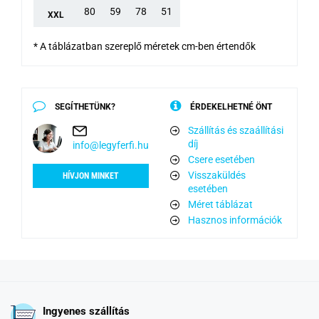
80
59
78
51
XXL
* A táblázatban szereplő méretek cm-ben értendők
SEGÍTHETÜNK?
ÉRDEKELHETNÉ ÖNT
Szállítás és szaállítási
díj
info@legyferfi.hu
Csere esetében
Visszaküldés
HÍVJON MINKET
esetében
Méret táblázat
Hasznos információk
Ingyenes szállítás