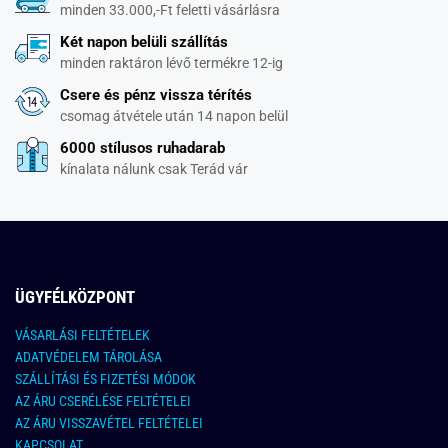
minden 33.000,-Ft feletti vásárlásra
Két napon belüli szállítás
minden raktáron lévő termékre 12-ig
Csere és pénz vissza térítés
csomag átvétele után 14 napon belül
6000 stílusos ruhadarab
kínalata nálunk csak Terád vár
ÜGYFÉLKÖZPONT
VÁSARLÁSI FELTÉTELEK
ADATVÉDELEM TÁROLÁSA
SZÁLLÍTÁSI ÉS FIZETÉSI MÓDOK
AZ ÁRU CSERÉLÉSE FELTÉTELEI
AZ ÁRU VISSZAVÉTEL FELTÉTELEI
KAPCSOLAT