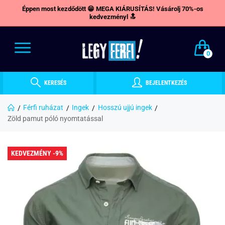
Éppen most kezdődött 😁 MEGA KIÁRUSÍTÁS! Vásárolj 70%-os
kedvezményl 🔝
0
KERESÉS
BEJELENTKEZÉS
Férfi ruházat
Ingek
Hosszú ujjú ingek
Zöld pamut póló nyomtatással
KEDVEZMÉNY -9%