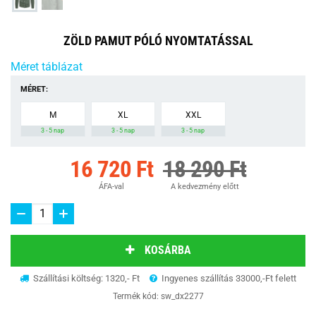
ZÖLD PAMUT PÓLÓ NYOMTATÁSSAL
Méret táblázat
MÉRET:
M
XL
XXL
3 - 5 nap
3 - 5 nap
3 - 5 nap
16 720 Ft
18 290 Ft
ÁFA-val
A kedvezmény előtt
KOSÁRBA
Szállítási költség: 1320,- Ft
Ingyenes szállítás 33000,-Ft felett
Termék kód:
sw_dx2277