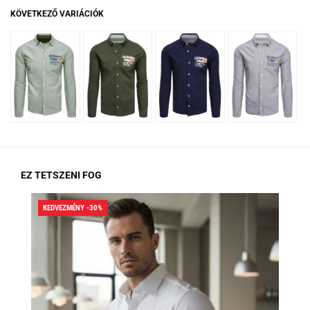
KÖVETKEZŐ VARIÁCIÓK
EZ TETSZENI FOG
KEDVEZMÉNY -30%
KED