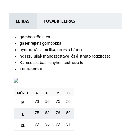
LEÍRÁS
TOVÁBBI LEÍRÁS
gombos rögzítés
gallér rejtett gombokkal
nyomtatás a mellkason és a háton
hosszú ujjak mandzsettával és állítható rögzítéssel
Karcsú szabás - enyhén testhezálló
100% pamut
MÉRET
A
B
C
D
73
50
75
50
M
75
53
76
50
L
77
56
77
51
XL