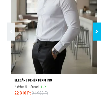
ELEGÁNS FEHÉR FÉRFI ING
FEK
Elérhető méretek:
L,
XL
Elé
22 310 Ft
31 980 Ft
22