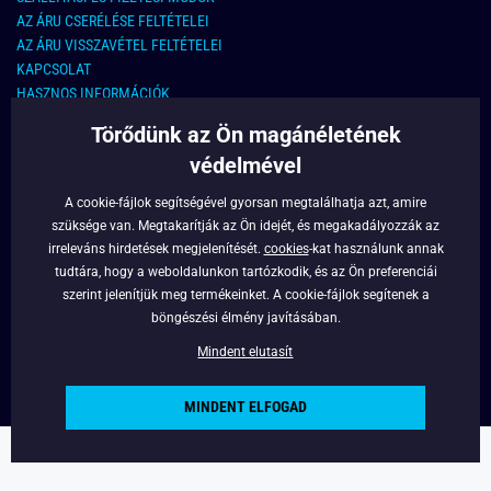
AZ ÁRU CSERÉLÉSE FELTÉTELEI
AZ ÁRU VISSZAVÉTEL FELTÉTELEI
KAPCSOLAT
HASZNOS INFORMÁCIÓK
Törődünk az Ön magánéletének
KAPCSOLAT
védelmével
E-MAIL CÍM:
info@legyferfi.hu
A cookie-fájlok segítségével gyorsan megtalálhatja azt, amire
szüksége van. Megtakarítják az Ön idejét, és megakadályozzák az
FONTOS INFORMÁCIÓK
irreleváns hirdetések megjelenítését.
cookies
-kat használunk annak
tudtára, hogy a weboldalunkon tartózkodik, és az Ön preferenciái
RÓLUNK
szerint jelenítjük meg termékeinket. A cookie-fájlok segítenek a
BLOG
böngészési élmény javításában.
FACEBOOK
Mindent elutasít
MINDENT ELFOGAD
Copyright © 2022 - Legyferfi.hu