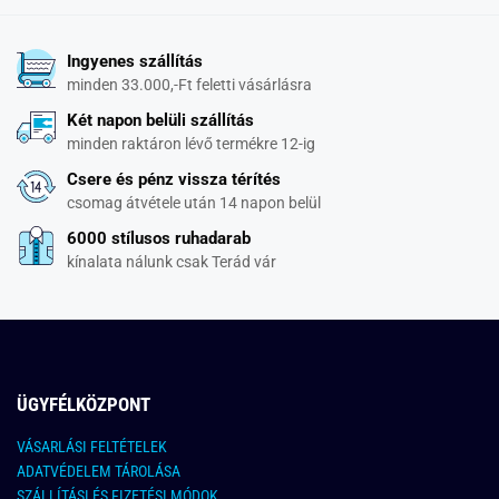
Ingyenes szállítás
minden 33.000,-Ft feletti vásárlásra
Két napon belüli szállítás
minden raktáron lévő termékre 12-ig
Csere és pénz vissza térítés
csomag átvétele után 14 napon belül
6000 stílusos ruhadarab
kínalata nálunk csak Terád vár
ÜGYFÉLKÖZPONT
VÁSARLÁSI FELTÉTELEK
ADATVÉDELEM TÁROLÁSA
SZÁLLÍTÁSI ÉS FIZETÉSI MÓDOK