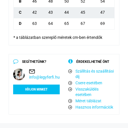
B
46
48
50
52
54
C
42
43
44
45
47
D
63
64
65
67
69
* a táblázatban szereplő méretek cm-ben értendők
SEGÍTHETÜNK?
ÉRDEKELHETNÉ ÖNT
Szállítás és szaállítási
díj
info@legyferfi.hu
Csere esetében
Visszaküldés
HÍVJON MINKET
esetében
Méret táblázat
Hasznos információk