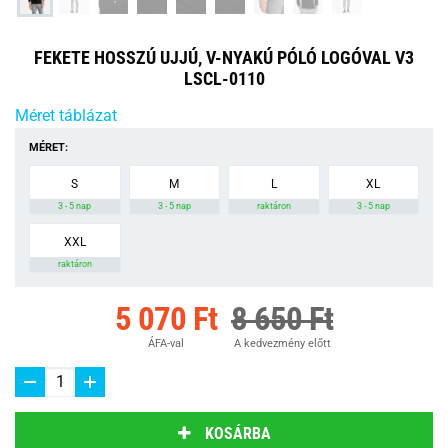
FEKETE HOSSZÚ UJJÚ, V-NYAKÚ PÓLÓ LOGÓVAL V3
LSCL-0110
Méret táblázat
MÉRET:
S
M
L
XL
3 - 5 nap
3 - 5 nap
raktáron
3 - 5 nap
XXL
raktáron
5 070 Ft
8 650 Ft
ÁFA-val
A kedvezmény előtt
KOSÁRBA