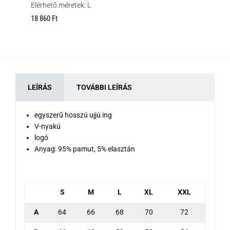
Elérhető méretek:
L
12
18 860 Ft
LEÍRÁS
TOVÁBBI LEÍRÁS
egyszerű hosszú ujjú ing
V-nyakú
logó
Anyag: 95% pamut, 5% elasztán
S
M
L
XL
XXL
A
64
66
68
70
72