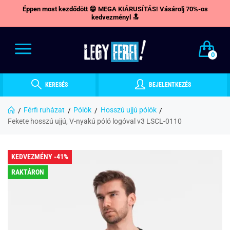
Éppen most kezdődött 😁 MEGA KIÁRUSÍTÁS! Vásárolj 70%-os
kedvezményl 🔝
0
KERESÉS
BEJELENTKEZÉS
Férfi ruházat
Pólók
Hosszú ujjú pólók
Fekete hosszú ujjú, V-nyakú póló logóval v3 LSCL-0110
KEDVEZMÉNY -41%
RAKTÁRON