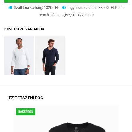
Szállítási költség: 1320,- Ft
Ingyenes szállítás 33000,-Ft felett
Termék kód:
mo_lscl/0110/v3black
KÖVETKEZŐ VARIÁCIÓK
EZ TETSZENI FOG
RAKTÁRON
KED
RA