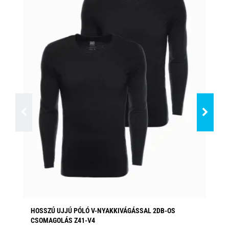
HOSSZÚ UJJÚ PÓLÓ V-NYAKKIVÁGÁSSAL 2DB-OS
HO
CSOMAGOLÁS Z41-V4
Elé