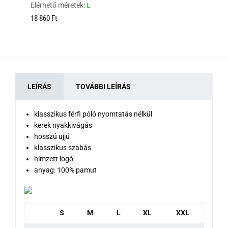
Elérhető méretek:
L
12
18 860 Ft
LEÍRÁS
TOVÁBBI LEÍRÁS
klasszikus férfi póló nyomtatás nélkül
kerek nyakkivágás
hosszú ujjú
klasszikus szabás
hímzett logó
anyag: 100% pamut
S
M
L
XL
XXL