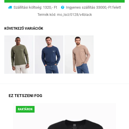
Szállítási költség: 1320,- Ft
Ingyenes szállítás 33000,-Ft felett
Termék kód:
mo_lscl/0128/v4black
KÖVETKEZŐ VARIÁCIÓK
EZ TETSZENI FOG
RAKTÁRON
KED
RA