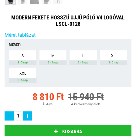
MODERN FEKETE HOSSZÚ UJJÚ PÓLÓ V4 LOGÓVAL
LSCL-0128
Méret táblázat
MÉRET:
S
M
L
XL
3 - 5 nap
3 - 5 nap
3 - 5 nap
3 - 5 nap
XXL
3 - 5 nap
8 810 Ft
15 940 Ft
ÁFA-val
A kedvezmény előtt
KOSÁRBA