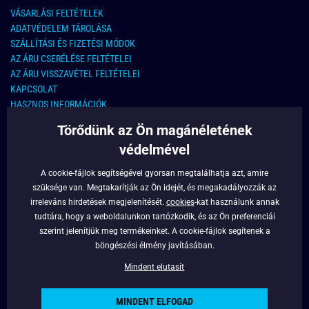
VÁSARLÁSI FELTÉTELEK
ADATVÉDELEM TÁROLÁSA
SZÁLLÍTÁSI ÉS FIZETÉSI MÓDOK
AZ ÁRU CSERÉLÉSE FELTÉTELEI
AZ ÁRU VISSZAVÉTEL FELTÉTELEI
KAPCSOLAT
HASZNOS INFORMÁCIÓK
Törődünk az Ön magánéletének
KAPCSOLAT
védelmével
E-MAIL CÍM:
info@legyferfi.hu
A cookie-fájlok segítségével gyorsan megtalálhatja azt, amire
szüksége van. Megtakarítják az Ön idejét, és megakadályozzák az
FONTOS INFORMÁCIÓK
irreleváns hirdetések megjelenítését.
cookies
-kat használunk annak
tudtára, hogy a weboldalunkon tartózkodik, és az Ön preferenciái
RÓLUNK
szerint jelenítjük meg termékeinket. A cookie-fájlok segítenek a
BLOG
böngészési élmény javításában.
FACEBOOK
Mindent elutasít
MINDENT ELFOGAD