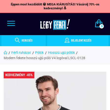
Éppen most kezdődött 😁 MEGA KIÁRUSÍTÁS! Vásárolj 70%-os
kedvezményl 🔝
0
KERESÉS
BEJELENTKEZÉS
Férfi ruházat
Pólók
Hosszú ujjú pólók
Modern fekete hosszú ujjú póló V4 logóval LSCL-0128
KEDVEZMÉNY -45%