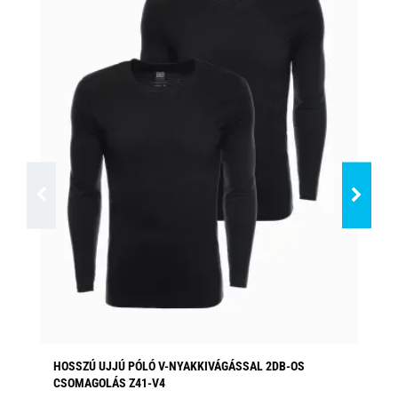
HOSSZÚ UJJÚ PÓLÓ V-NYAKKIVÁGÁSSAL 2DB-OS
HO
CSOMAGOLÁS Z41-V4
Elé