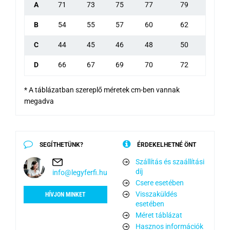
A
71
73
75
77
79
B
54
55
57
60
62
C
44
45
46
48
50
D
66
67
69
70
72
* A táblázatban szereplő méretek cm-ben vannak
megadva
SEGÍTHETÜNK?
ÉRDEKELHETNÉ ÖNT
Szállítás és szaállítási
díj
info@legyferfi.hu
Csere esetében
Visszaküldés
HÍVJON MINKET
esetében
Méret táblázat
Hasznos információk