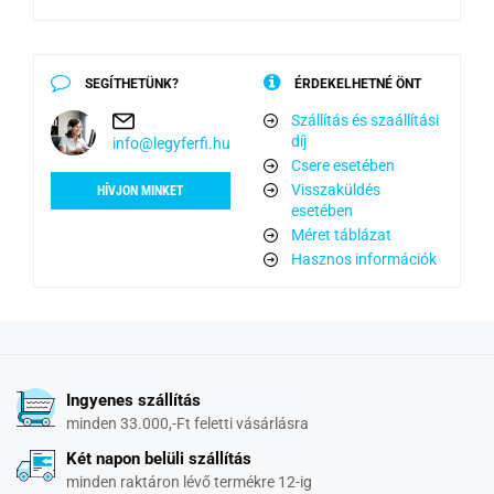
SEGÍTHETÜNK?
ÉRDEKELHETNÉ ÖNT
Szállítás és szaállítási
díj
info@legyferfi.hu
Csere esetében
Visszaküldés
HÍVJON MINKET
esetében
Méret táblázat
Hasznos információk
Ingyenes szállítás
minden 33.000,-Ft feletti vásárlásra
Két napon belüli szállítás
minden raktáron lévő termékre 12-ig