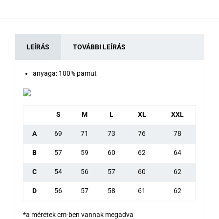
LEÍRÁS
TOVÁBBI LEÍRÁS
anyaga: 100% pamut
S
M
L
XL
XXL
A
69
71
73
76
78
B
57
59
60
62
64
C
54
56
57
60
62
D
56
57
58
61
62
*a méretek cm-ben vannak megadva