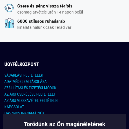
Csere és pénz vissza térítés
csomag átvétele után 14 napon belül
6000 stílusos ruhadarab
kínalata nálunk csak Terád vár
ÜGYFÉLKÖZPONT
VÁSARLÁSI FELTÉTELEK
ADATVÉDELEM TÁROLÁSA
SZÁLLÍTÁSI ÉS FIZETÉSI MÓDOK
AZ ÁRU CSERÉLÉSE FELTÉTELEI
AZ ÁRU VISSZAVÉTEL FELTÉTELEI
KAPCSOLAT
HASZNOS INFORMÁCIÓK
Törődünk az Ön magánéletének
KAPCSOLAT