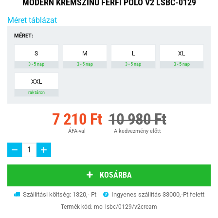
MODERN KRÉMSZÍNŰ FÉRFI PÓLÓ V2 LSBC-0129
Méret táblázat
MÉRET:
S
M
L
XL
3 - 5 nap
3 - 5 nap
3 - 5 nap
3 - 5 nap
XXL
raktáron
7 210 Ft
10 980 Ft
ÁFA-val
A kedvezmény előtt
KOSÁRBA
Szállítási költség: 1320,- Ft
Ingyenes szállítás 33000,-Ft felett
Termék kód:
mo_lsbc/0129/v2cream