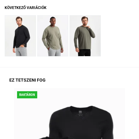
KÖVETKEZŐ VARIÁCIÓK
EZ TETSZENI FOG
RAKTÁRON
KED
RA