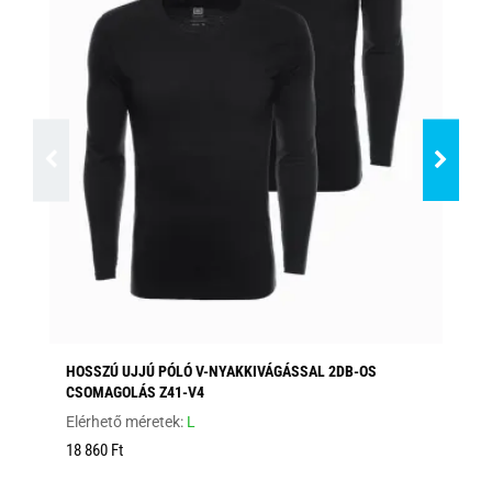
HOSSZÚ UJJÚ PÓLÓ V-NYAKKIVÁGÁSSAL 2DB-OS
HO
CSOMAGOLÁS Z41-V4
Elé
Elérhető méretek:
L
12
18 860 Ft