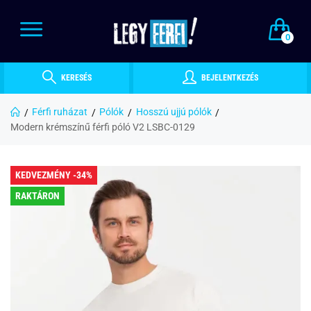
0
KERESÉS
BEJELENTKEZÉS
Férfi ruházat
Pólók
Hosszú ujjú pólók
Modern krémszínű férfi póló V2 LSBC-0129
KEDVEZMÉNY -34%
RAKTÁRON