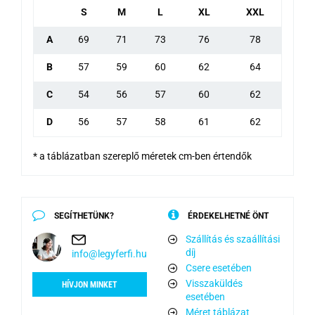
S
M
L
XL
XXL
A
69
71
73
76
78
B
57
59
60
62
64
C
54
56
57
60
62
D
56
57
58
61
62
* a táblázatban szereplő méretek cm-ben értendők
SEGÍTHETÜNK?
ÉRDEKELHETNÉ ÖNT
Szállítás és szaállítási
díj
info@legyferfi.hu
Csere esetében
Visszaküldés
HÍVJON MINKET
esetében
Méret táblázat