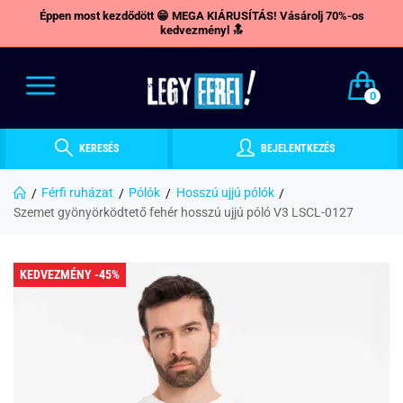
Éppen most kezdődött 😁 MEGA KIÁRUSÍTÁS! Vásárolj 70%-os
kedvezményl 🔝
0
KERESÉS
BEJELENTKEZÉS
Férfi ruházat
Pólók
Hosszú ujjú pólók
Szemet gyönyörködtető fehér hosszú ujjú póló V3 LSCL-0127
KEDVEZMÉNY -45%