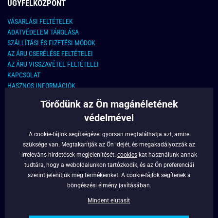
ÜGYFÉLKÖZPONT
VÁSARLÁSI FELTÉTELEK
ADATVÉDELEM TÁROLÁSA
SZÁLLÍTÁSI ÉS FIZETÉSI MÓDOK
AZ ÁRU CSERÉLÉSE FELTÉTELEI
AZ ÁRU VISSZAVÉTEL FELTÉTELEI
KAPCSOLAT
HASZNOS INFORMÁCIÓK
Törődünk az Ön magánéletének
KAPCSOLAT
védelmével
E-MAIL CÍM:
info@legyferfi.hu
A cookie-fájlok segítségével gyorsan megtalálhatja azt, amire
szüksége van. Megtakarítják az Ön idejét, és megakadályozzák az
FONTOS INFORMÁCIÓK
irreleváns hirdetések megjelenítését.
cookies
-kat használunk annak
tudtára, hogy a weboldalunkon tartózkodik, és az Ön preferenciái
RÓLUNK
szerint jelenítjük meg termékeinket. A cookie-fájlok segítenek a
BLOG
böngészési élmény javításában.
FACEBOOK
Mindent elutasít