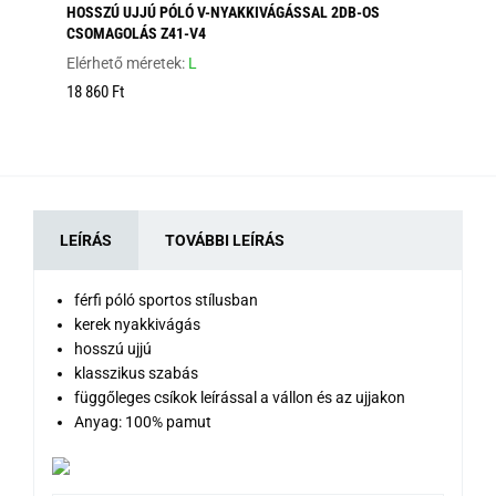
HOSSZÚ UJJÚ PÓLÓ V-NYAKKIVÁGÁSSAL 2DB-OS
HO
CSOMAGOLÁS Z41-V4
Elé
Elérhető méretek:
L
12
18 860 Ft
LEÍRÁS
TOVÁBBI LEÍRÁS
férfi póló sportos stílusban
kerek nyakkivágás
hosszú ujjú
klasszikus szabás
függőleges csíkok leírással a vállon és az ujjakon
Anyag: 100% pamut