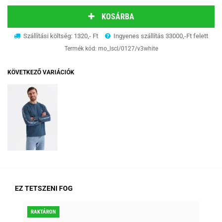
KOSÁRBA
Szállítási költség: 1320,- Ft
Ingyenes szállítás 33000,-Ft felett
Termék kód:
mo_lscl/0127/v3white
KÖVETKEZŐ VARIÁCIÓK
EZ TETSZENI FOG
RAKTÁRON
KED