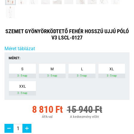
SZEMET GYÖNYÖRKÖDTETŐ FEHÉR HOSSZÚ UJJÚ PÓLÓ
V3 LSCL-0127
Méret táblázat
MÉRET:
S
M
L
XL
3 - 5 nap
3 - 5 nap
3 - 5 nap
3 - 5 nap
XXL
3 - 5 nap
8 810 Ft
15 940 Ft
ÁFA-val
A kedvezmény előtt