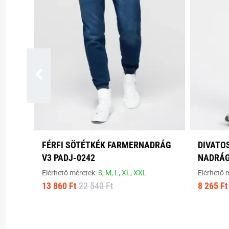
FÉRFI SÖTÉTKÉK FARMERNADRÁG
DIVATO
V3 PADJ-0242
NADRÁG
Elérhető méretek:
S,
M,
L,
XL,
XXL
Elérhető 
13 860 Ft
22 540 Ft
8 265 Ft