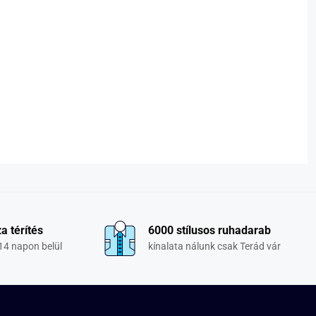
a térítés
6000 stílusos ruhadarab
14 napon belül
kínalata nálunk csak Terád vár