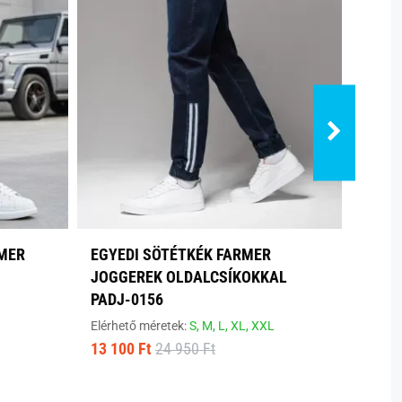
RMER
EGYEDI SÖTÉTKÉK FARMER
TREN
JOGGEREK OLDALCSÍKOKKAL
DÍSZ
PADJ-0156
Elérhe
16 93
Elérhető méretek:
S,
M,
L,
XL,
XXL
13 100 Ft
24 950 Ft