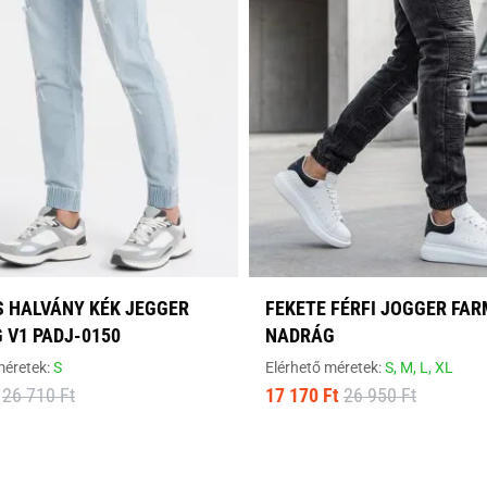
S HALVÁNY KÉK JEGGER
FEKETE FÉRFI JOGGER FA
 V1 PADJ-0150
NADRÁG
méretek:
S
Elérhető méretek:
S,
M,
L,
XL
26 710 Ft
17 170 Ft
26 950 Ft