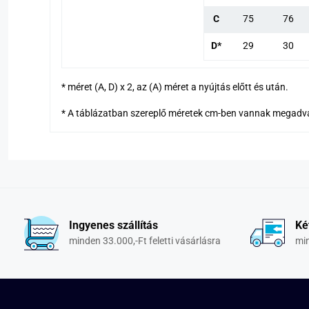
C
75
76
D*
29
30
* méret (A, D) x 2, az (A) méret a nyújtás előtt és után.
* A táblázatban szereplő méretek cm-ben vannak megadv
Ingyenes szállítás
Ké
minden 33.000,-Ft feletti vásárlásra
min