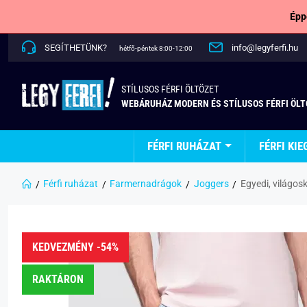
Épp
SEGÍTHETÜNK?
info@legyferfi.hu
hétfő-péntek 8:00-12:00
STÍLUSOS FÉRFI ÖLTÖZET
WEBÁRUHÁZ MODERN ÉS STÍLUSOS FÉRFI ÖL
FÉRFI RUHÁZAT
FÉRFI KIE
Férfi ruházat
Farmernadrágok
Joggers
Egyedi, világo
KEDVEZMÉNY -54%
RAKTÁRON