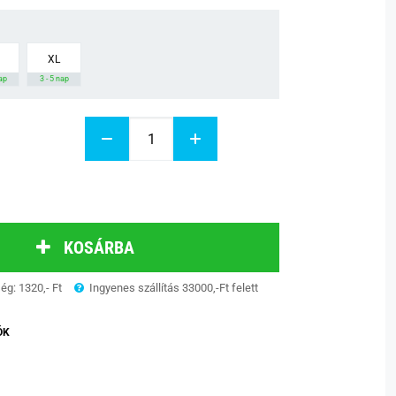
XL
nap
3 - 5 nap
KOSÁRBA
ség: 1320,- Ft
Ingyenes szállítás 33000,-Ft felett
ÓK