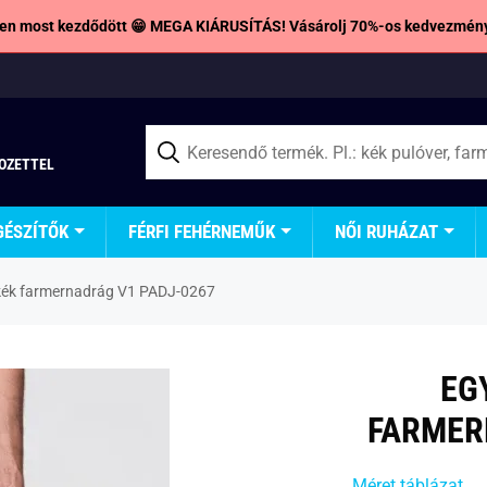
en most kezdődött 😁 MEGA KIÁRUSÍTÁS! Vásárolj 70%-os kedvezmény
TOZETTEL
GÉSZÍTŐK
FÉRFI FEHÉRNEMŰK
NŐI RUHÁZAT
skék farmernadrág V1 PADJ-0267
EG
FARMER
Méret táblázat