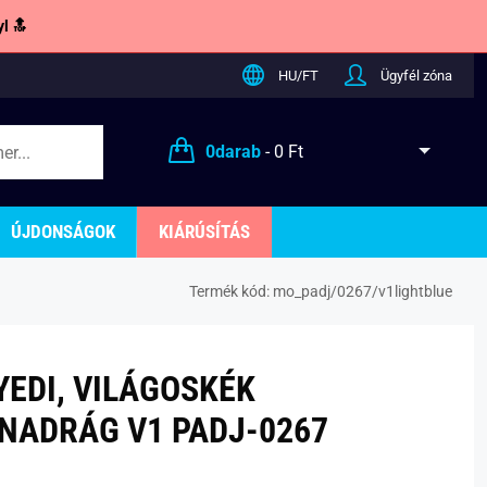
l 🔝
HU/FT
Ügyfél zóna
0
darab
-
0 Ft
ÚJDONSÁGOK
KIÁRÚSÍTÁS
Termék kód:
mo_padj/0267/v1lightblue
YEDI, VILÁGOSKÉK
NADRÁG V1 PADJ-0267