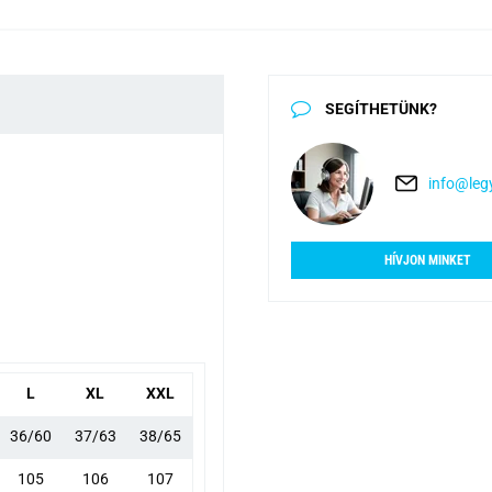
SEGÍTHETÜNK?
info@legy
HÍVJON MINKET
L
XL
XXL
36/60
37/63
38/65
105
106
107