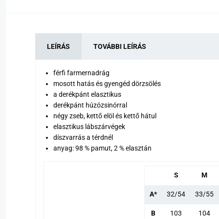
LEÍRÁS
TOVÁBBI LEÍRÁS
férfi farmernadrág
mosott hatás és gyengéd dörzsölés
a derékpánt elasztikus
derékpánt húzózsinórral
négy zseb, kettő elöl és kettő hátul
elasztikus lábszárvégek
díszvarrás a térdnél
anyag: 98 % pamut, 2 % elasztán
S
M
A*
32/54
33/55
B
103
104