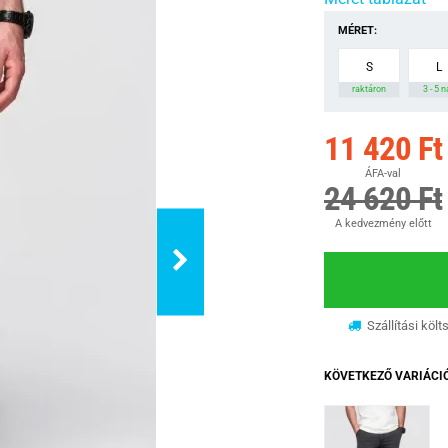
MÉRET:
S
L
raktáron
3 - 5 
11 420 Ft
ÁFA-val
24 620 Ft
A kedvezmény előtt
Szállítási költ
KÖVETKEZŐ VARIÁCI