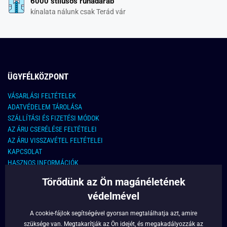
6000 stílusos ruhadarab
kínalata nálunk csak Terád vár
ÜGYFÉLKÖZPONT
VÁSARLÁSI FELTÉTELEK
ADATVÉDELEM TÁROLÁSA
SZÁLLÍTÁSI ÉS FIZETÉSI MÓDOK
AZ ÁRU CSERÉLÉSE FELTÉTELEI
AZ ÁRU VISSZAVÉTEL FELTÉTELEI
KAPCSOLAT
HASZNOS INFORMÁCIÓK
Törődünk az Ön magánéletének
KAPCSOLAT
védelmével
E-MAIL CÍM:
info@legyferfi.hu
A cookie-fájlok segítségével gyorsan megtalálhatja azt, amire
szüksége van. Megtakarítják az Ön idejét, és megakadályozzák az