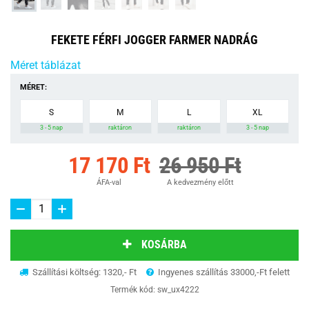
FEKETE FÉRFI JOGGER FARMER NADRÁG
Méret táblázat
MÉRET:
S
M
L
XL
3 - 5 nap
raktáron
raktáron
3 - 5 nap
17 170 Ft
26 950 Ft
ÁFA-val
A kedvezmény előtt
KOSÁRBA
Szállítási költség: 1320,- Ft
Ingyenes szállítás 33000,-Ft felett
Termék kód:
sw_ux4222