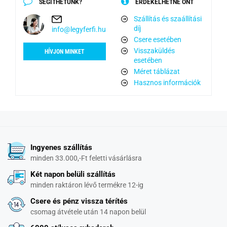
SEGÍTHETÜNK?
ÉRDEKELHETNÉ ÖNT
Szállítás és szaállítási
díj
info@legyferfi.hu
Csere esetében
Visszaküldés
HÍVJON MINKET
esetében
Méret táblázat
Hasznos információk
Ingyenes szállítás
minden 33.000,-Ft feletti vásárlásra
Két napon belüli szállítás
minden raktáron lévő termékre 12-ig
Csere és pénz vissza térítés
csomag átvétele után 14 napon belül