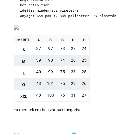
két hátsó zseb

ideális mindennapi viseletre

Anyaga: 65% pamut, 33% poliészter, 2% elasztán
MÉRET
A
B
C
D
E
37
97
73
27
24
S
39
98
74
28
25
M
40
99
75
28
25
L
43
101
75
29
26
XL
48
103
75
31
27
XXL
*a méretek cm-ben vannak megadva