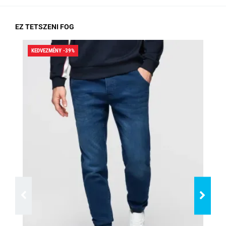
EZ TETSZENI FOG
KEDVEZMÉNY -39%
KED
RA