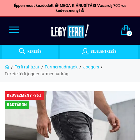
Éppen most kezdődött 😁 MEGA KIÁRUSÍTÁS! Vásárolj 70%-os
kedvezményl 🔝
0
KERESÉS
BEJELENTKEZÉS
Férfi ruházat
Farmernadrágok
Joggers
Fekete férfi jogger farmer nadrág
KEDVEZMÉNY -36%
RAKTÁRON