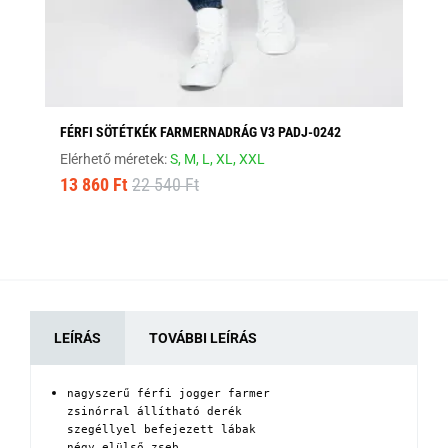
FÉRFI SÖTÉTKÉK FARMERNADRÁG V3 PADJ-0242
DI
Elérhető méretek:
S,
M,
L,
XL,
XXL
Elé
13 860 Ft
22 540 Ft
8 
LEÍRÁS
TOVÁBBI LEÍRÁS
nagyszerű férfi jogger farmer

zsinórral állítható derék

szegéllyel befejezett lábak

négy elülső zseb
