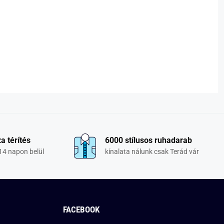
a térítés
6000 stílusos ruhadarab
14 napon belül
kínalata nálunk csak Terád vár
FACEBOOK