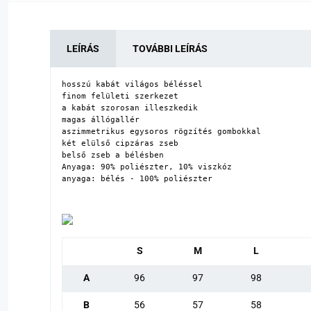
LEÍRÁS
TOVÁBBI LEÍRÁS
hosszú kabát világos béléssel

finom felületi szerkezet

a kabát szorosan illeszkedik

magas állógallér

aszimmetrikus egysoros rögzítés gombokkal

két elülső cipzáras zseb 

belső zseb a bélésben

Anyaga: 90% poliészter, 10% viszkóz

anyaga: bélés - 100% poliészter
S
M
L
A
96
97
98
B
56
57
58