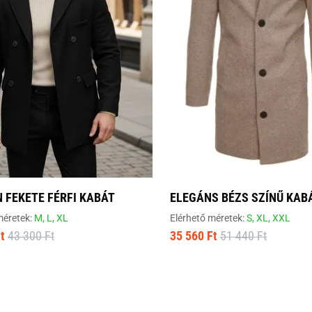
 FEKETE FÉRFI KABÁT
ELEGÁNS BÉZS SZÍNŰ KAB
méretek:
M,
L,
XL
Elérhető méretek:
S,
XL,
XXL
t
43 300 Ft
35 560 Ft
51 440 Ft