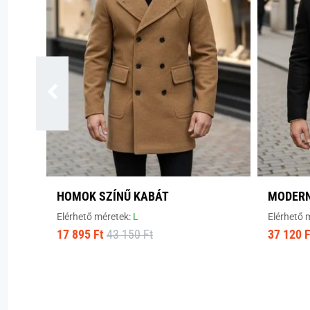
HOMOK SZÍNŰ KABÁT
MODERN
Elérhető méretek:
L
Elérhető 
17 895 Ft
43 150 Ft
37 120 F