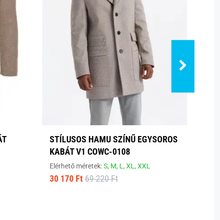
ÁT
STÍLUSOS HAMU SZÍNŰ EGYSOROS
SÖTÉ
KABÁT V1 COWC-0108
KABÁ
Elérhető méretek:
S,
M,
L,
XL,
XXL
Elérhe
30 170 Ft
69 220 Ft
27 78