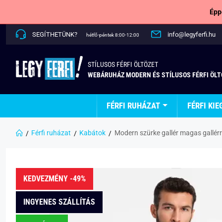
Épp
SEGÍTHETÜNK?
info@legyferfi.hu
hétfő-péntek 8:00-12:00
STÍLUSOS FÉRFI ÖLTÖZET
WEBÁRUHÁZ MODERN ÉS STÍLUSOS FÉRFI ÖL
FÉRFI RUHÁZAT
FÉRFI KIE
Férfi ruházat
Kabátok
Modern szürke gallér magas gallé
KEDVEZMÉNY -49%
INGYENES SZÁLLÍTÁS