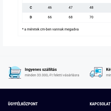
C
46
47
48
D
66
68
70
* a méretek cm-ben vannak megadva
Ingyenes szállítás
Ké
minden 33.000,-Ft feletti vásárlásra
min
ÜGYFÉLKÖZPONT
KAPCSOLAT