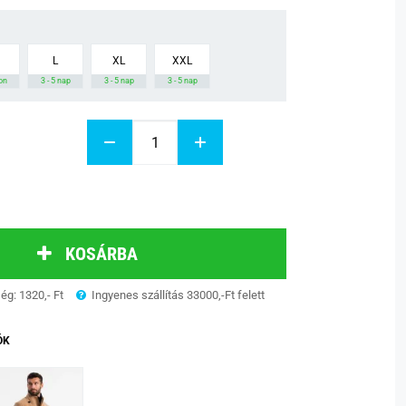
L
XL
XXL
on
3 - 5 nap
3 - 5 nap
3 - 5 nap
KOSÁRBA
ség: 1320,- Ft
Ingyenes szállítás 33000,-Ft felett
ÓK