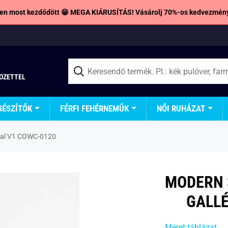
en most kezdődött 😁 MEGA KIÁRUSÍTÁS! Vásárolj 70%-os kedvezmény
TOZETTEL
GÉSZÍTŐK
FÉRFI FEHÉRNEMŰK
NŐI RUHÁZAT
rral V1 COWC-0120
MODERN 
GALLÉ
Méret táblázat