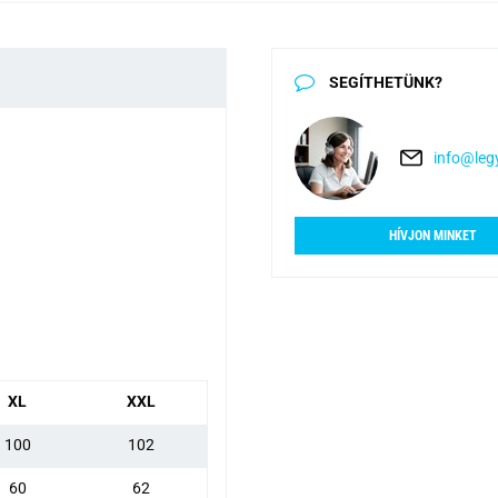
SEGÍTHETÜNK?
info@legy
HÍVJON MINKET
XL
XXL
100
102
60
62