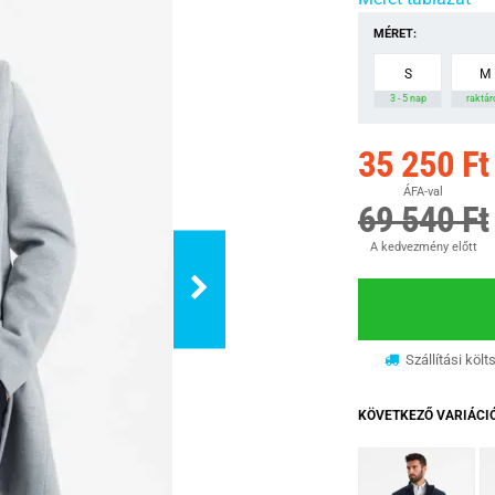
MÉRET:
S
M
3 - 5 nap
raktár
35 250 Ft
ÁFA-val
69 540 Ft
A kedvezmény előtt
Szállítási költ
KÖVETKEZŐ VARIÁCI