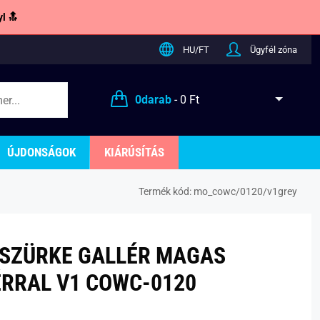
l 🔝
HU/FT
Ügyfél zóna
0
darab
-
0 Ft
ÚJDONSÁGOK
KIÁRÚSÍTÁS
Termék kód:
mo_cowc/0120/v1grey
SZÜRKE GALLÉR MAGAS
RRAL V1 COWC-0120