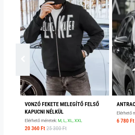
VONZÓ FEKETE MELEGÍTŐ FELSŐ
ANTRAC
KAPUCNI NÉLKÜL
Elérhető 
6 780 Ft
Elérhető méretek:
M,
L,
XL,
XXL
20 360 Ft
25 300 Ft