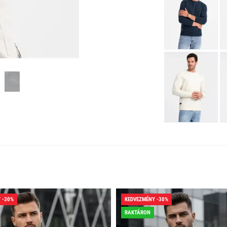
 -30%
KEDVEZMÉNY -30%
RAKTÁRON