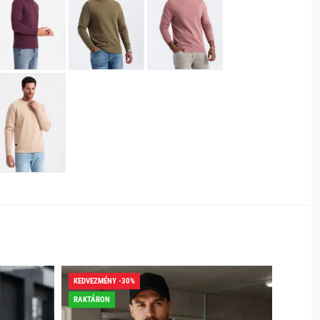
KEDVEZMÉNY -30%
KEDVEZ
RAKTÁRON
RAKTÁR