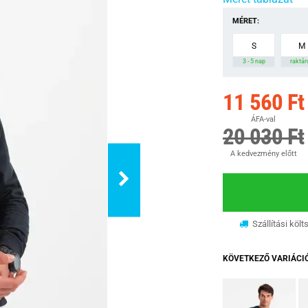
MÉRET:
S
M
3 - 5 nap
raktár
11 560 Ft
ÁFA-val
20 030 Ft
A kedvezmény előtt
Szállítási költ
KÖVETKEZŐ VARIÁCI