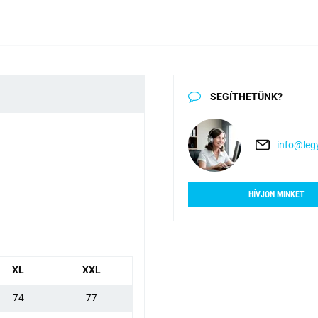
SEGÍTHETÜNK?
info@legy
HÍVJON MINKET
XL
XXL
74
77