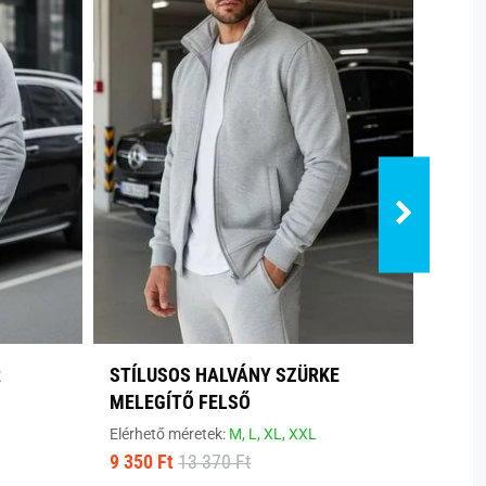
R
STÍLUSOS HALVÁNY SZÜRKE
MODE
MELEGÍTŐ FELSŐ
Elérhe
9 380
Elérhető méretek:
M,
L,
XL,
XXL
9 350 Ft
13 370 Ft