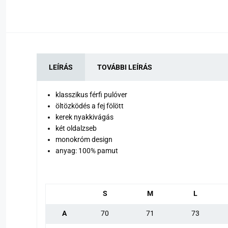
LEÍRÁS
TOVÁBBI LEÍRÁS
klasszikus férfi pulóver
öltözködés a fej fölött
kerek nyakkivágás
két oldalzseb
monokróm design
anyag: 100% pamut
S
M
L
A
70
71
73