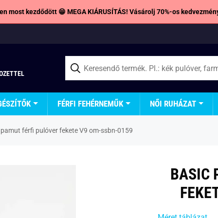
en most kezdődött 😁 MEGA KIÁRUSÍTÁS! Vásárolj 70%-os kedvezmény
TOZETTEL
GÉSZÍTŐK
FÉRFI FEHÉRNEMŰK
NŐI RUHÁZAT
 pamut férfi pulóver fekete V9 om-ssbn-0159
BASIC 
FEKE
Méret táblázat