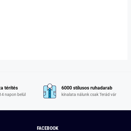
a térítés
6000 stílusos ruhadarab
14 napon belül
kínalata nálunk csak Terád vár
FACEBOOK