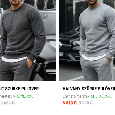
IT SZÜRKE PULÓVER
HALVÁNY SZÜRKE PULÓVE
méretek:
M,
L,
XL,
XXL
Elérhető méretek:
M,
L,
XL,
XXL
9 660 Ft
6 810 Ft
9 700 Ft