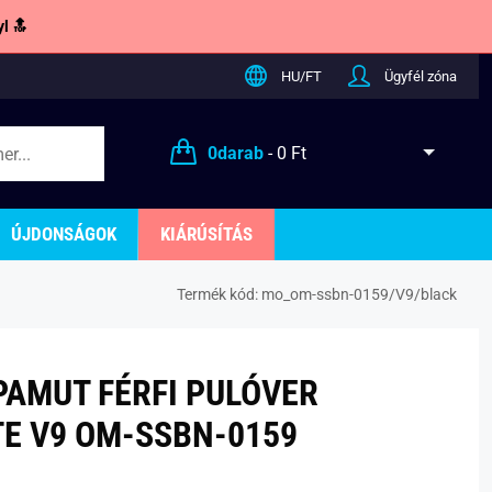
l 🔝
HU/FT
Ügyfél zóna
0
darab
-
0 Ft
ÚJDONSÁGOK
KIÁRÚSÍTÁS
Termék kód:
mo_om-ssbn-0159/V9/black
PAMUT FÉRFI PULÓVER
TE V9 OM-SSBN-0159