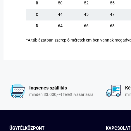
B
50
52
55
C
44
45
47
D
64
66
68
*A táblázatban szereplő méretek cm-ben vannak megadva
Ingyenes szállítás
Ké
minden 33.000,-Ft feletti vásárlásra
min
ÜGYFÉLKÖZPONT
KAPCSOLAT