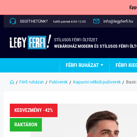
Épp
SEGÍTHETÜNK?
info@legyferfi.hu
hétfő-péntek 8:00-12:00
STÍLUSOS FÉRFI ÖLTÖZET
WEBÁRUHÁZ MODERN ÉS STÍLUSOS FÉRFI ÖL
FÉRFI RUHÁZAT
FÉRFI KIE
Férfi ruházat
Pulóverek
Kapucni nélküli pulóverek
Basic
KEDVEZMÉNY -42%
RAKTÁRON