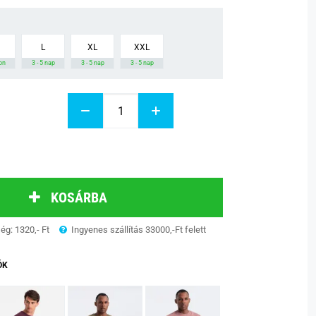
L
XL
XXL
on
3 - 5 nap
3 - 5 nap
3 - 5 nap
KOSÁRBA
ség: 1320,- Ft
Ingyenes szállítás 33000,-Ft felett
ÓK