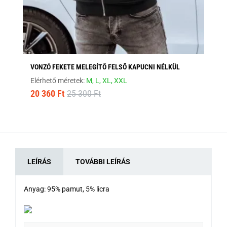
VONZÓ FEKETE MELEGÍTŐ FELSŐ KAPUCNI NÉLKÜL
AN
Elérhető méretek:
M,
L,
XL,
XXL
Elé
20 360 Ft
25 300 Ft
6 
LEÍRÁS
TOVÁBBI LEÍRÁS
Anyag: 95% pamut, 5% licra