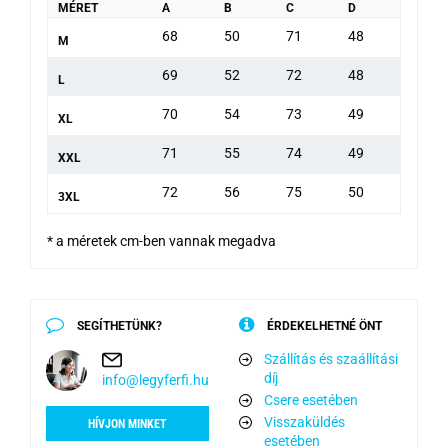
MÉRET
A
B
C
D
68
50
71
48
M
69
52
72
48
L
70
54
73
49
XL
71
55
74
49
XXL
72
56
75
50
3XL
* a méretek cm-ben vannak megadva
SEGÍTHETÜNK?
ÉRDEKELHETNÉ ÖNT
Szállítás és szaállítási
díj
info@legyferfi.hu
Csere esetében
Visszaküldés
HÍVJON MINKET
esetében