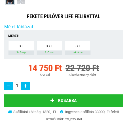
FEKETE PULÓVER LIFE FELIRATTAL
Méret táblázat
MÉRET:
XL
XXL
3XL
3 - 5 nap
3 - 5 nap
raktáron
14 750 Ft
22 720 Ft
ÁFA-val
A kedvezmény előtt
KOSÁRBA
Szállítási költség: 1320,- Ft
Ingyenes szállítás 33000,-Ft felett
Termék kód:
sw_bx5360