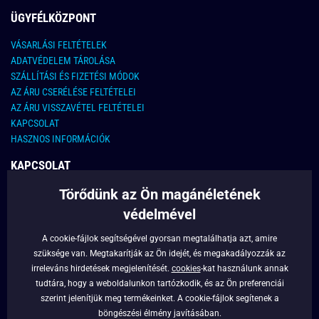
ÜGYFÉLKÖZPONT
VÁSARLÁSI FELTÉTELEK
ADATVÉDELEM TÁROLÁSA
SZÁLLÍTÁSI ÉS FIZETÉSI MÓDOK
AZ ÁRU CSERÉLÉSE FELTÉTELEI
AZ ÁRU VISSZAVÉTEL FELTÉTELEI
KAPCSOLAT
HASZNOS INFORMÁCIÓK
KAPCSOLAT
Törődünk az Ön magánéletének
E-MAIL CÍM:
info@legyferfi.hu
védelmével
FONTOS INFORMÁCIÓK
A cookie-fájlok segítségével gyorsan megtalálhatja azt, amire
szüksége van. Megtakarítják az Ön idejét, és megakadályozzák az
RÓLUNK
irreleváns hirdetések megjelenítését.
cookies
-kat használunk annak
BLOG
tudtára, hogy a weboldalunkon tartózkodik, és az Ön preferenciái
szerint jelenítjük meg termékeinket. A cookie-fájlok segítenek a
FACEBOOK
böngészési élmény javításában.