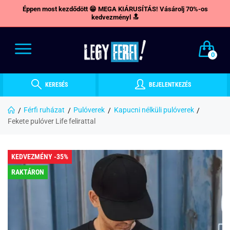
Éppen most kezdődött 😁 MEGA KIÁRUSÍTÁS! Vásárolj 70%-os
kedvezményl 🔝
0
KERESÉS
BEJELENTKEZÉS
Férfi ruházat
Pulóverek
Kapucni nélküli pulóverek
Fekete pulóver Life felirattal
KEDVEZMÉNY -35%
RAKTÁRON