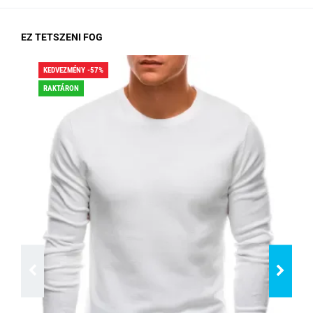
EZ TETSZENI FOG
KEDVEZMÉNY -57%
KED
RAKTÁRON
RA