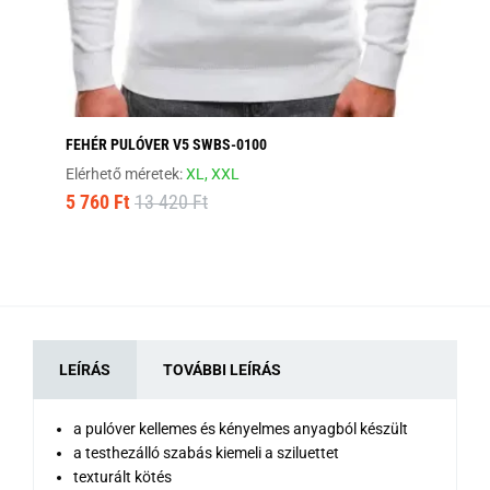
FEHÉR PULÓVER V5 SWBS-0100
SÖ
Elérhető méretek:
XL,
XXL
Elé
5 760 Ft
13 420 Ft
15
LEÍRÁS
TOVÁBBI LEÍRÁS
a pulóver kellemes és kényelmes anyagból készült
a testhezálló szabás kiemeli a sziluettet
texturált kötés