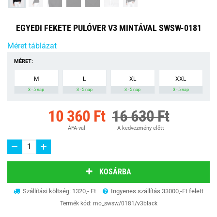
EGYEDI FEKETE PULÓVER V3 MINTÁVAL SWSW-0181
Méret táblázat
MÉRET:
M
L
XL
XXL
3 - 5 nap
3 - 5 nap
3 - 5 nap
3 - 5 nap
10 360 Ft
16 630 Ft
ÁFA-val
A kedvezmény előtt
KOSÁRBA
Szállítási költség: 1320,- Ft
Ingyenes szállítás 33000,-Ft felett
Termék kód:
mo_swsw/0181/v3black