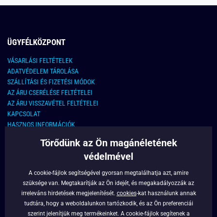
ÜGYFÉLKÖZPONT
VÁSARLÁSI FELTÉTELEK
ADATVÉDELEM TÁROLÁSA
SZÁLLÍTÁSI ÉS FIZETÉSI MÓDOK
AZ ÁRU CSERÉLÉSE FELTÉTELEI
AZ ÁRU VISSZAVÉTEL FELTÉTELEI
KAPCSOLAT
HASZNOS INFORMÁCIÓK
Törődünk az Ön magánéletének
KAPCSOLAT
védelmével
E-MAIL CÍM:
info@legyferfi.hu
A cookie-fájlok segítségével gyorsan megtalálhatja azt, amire
szüksége van. Megtakarítják az Ön idejét, és megakadályozzák az
FONTOS INFORMÁCIÓK
irreleváns hirdetések megjelenítését.
cookies
-kat használunk annak
tudtára, hogy a weboldalunkon tartózkodik, és az Ön preferenciái
RÓLUNK
szerint jelenítjük meg termékeinket. A cookie-fájlok segítenek a
BLOG