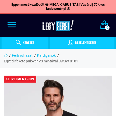
Éppen most kezdődött 😁 MEGA KIÁRUSÍTÁS! Vásárolj 70%-os
kedvezményl 🔝
0
KERESÉS
BEJELENTKEZÉS
Férfi ruházat
Kardigánok
Egyedi fekete pulóver V3 mintával SWSW-0181
KEDVEZMÉNY -38%