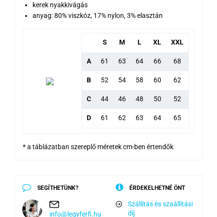
kerek nyakkivágás
anyag: 80% viszkóz, 17% nylon, 3% elasztán
S
M
L
XL
XXL
A
61
63
64
66
68
B
52
54
58
60
62
C
44
46
48
50
52
D
61
62
63
64
65
* a táblázatban szereplő méretek cm-ben értendők
SEGÍTHETÜNK?
ÉRDEKELHETNÉ ÖNT
Szállítás és szaállítási
díj
info@legyferfi.hu